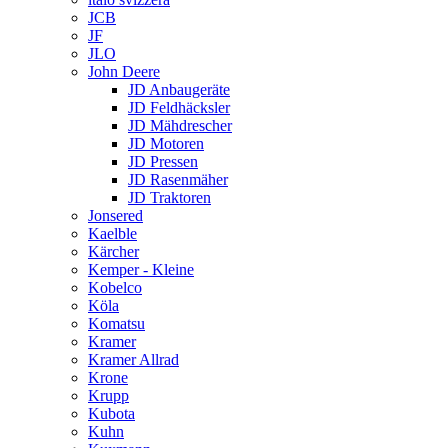
JCB
JF
JLO
John Deere
JD Anbaugeräte
JD Feldhäcksler
JD Mähdrescher
JD Motoren
JD Pressen
JD Rasenmäher
JD Traktoren
Jonsered
Kaelble
Kärcher
Kemper - Kleine
Kobelco
Köla
Komatsu
Kramer
Kramer Allrad
Krone
Krupp
Kubota
Kuhn