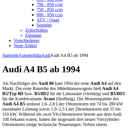
700 - 850 ccm
750 - 850 ccm
900 - 950 ccm
ATV / Quad
Sonstige
Zeitschriften
Zündapp
Verschiedenes
Neue Artikel
Startseite
Automobilia
Audi
Audi A4 B5 ab 1994
Audi A4 B5 ab 1994
Als Nachfolger des
Audi 80
kam 1994 der erste
Audi A4
auf den
Markt. Die erste Baureihe des Mittelklassewagens hieß
Audi A4
B5/Typ 8D
bzw.
B5/8D2
für die Limousine (viertürig) und
B5/8D5
für die Kombivariante
Avant
(fünftürig). Die Motorenpalette des
Audi A4 B5
umfasst 1,6–2,8 Liter Ottomotoren mit 74 bis 280 kW
maximaler Leistung sowie 1,9–2,5 Liter Dieselmotoren mit 55 bis
110 kW. Während die zwei V6-Ottomotoren bereits aus dem Audi
100 bekannt waren, hatten die insgesamt drei neuen Vierzylinder-
Ottomotoren einige technische Neuerungen: Neben einem