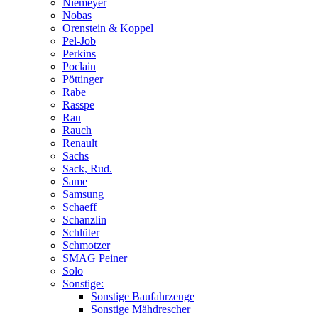
Niemeyer
Nobas
Orenstein & Koppel
Pel-Job
Perkins
Poclain
Pöttinger
Rabe
Rasspe
Rau
Rauch
Renault
Sachs
Sack, Rud.
Same
Samsung
Schaeff
Schanzlin
Schlüter
Schmotzer
SMAG Peiner
Solo
Sonstige:
Sonstige Baufahrzeuge
Sonstige Mähdrescher