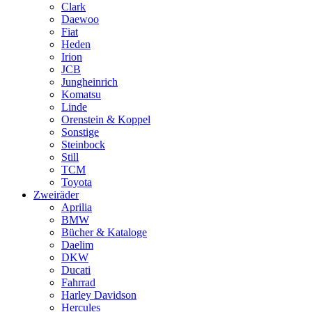
Clark
Daewoo
Fiat
Heden
Irion
JCB
Jungheinrich
Komatsu
Linde
Orenstein & Koppel
Sonstige
Steinbock
Still
TCM
Toyota
Zweiräder
Aprilia
BMW
Bücher & Kataloge
Daelim
DKW
Ducati
Fahrrad
Harley Davidson
Hercules