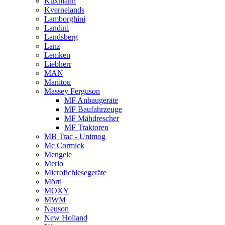
Kuxmann
Kvernelands
Lamborghini
Landini
Landsberg
Lanz
Lemken
Liebherr
MAN
Manitou
Massey Ferguson
MF Anbaugeräte
MF Baufahrzeuge
MF Mähdrescher
MF Traktoren
MB Trac - Unimog
Mc Cormick
Mengele
Merlo
Microfichlesegeräte
Mörtl
MOXY
MWM
Neuson
New Holland