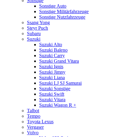
Sonstige
Sonstige Auto
Sonstige Militärfahrzeuge
Sonstige Nutzfahrzeuge
Ssang Yong
Steyr Puch
Subaru
Suzuki
Suzuki Alto
Suzuki Baleno
Suzuki Carry
Suzuki Grand Vitara
Suzuki Ignis
Suzuki Jimny
Suzuki Liana
Suzuki LJ SJ Samurai
Suzuki Sonstige
Suzuki Swift
Suzuki Vitara
Suzuki Wagon R +
Talbot
Tempo
Toyota Lexus
Vergaser
Volvo