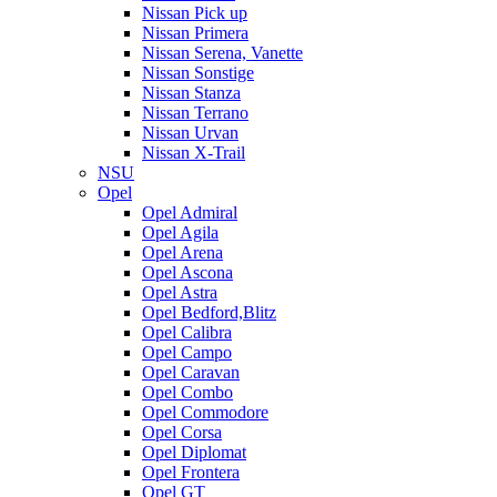
Nissan Pick up
Nissan Primera
Nissan Serena, Vanette
Nissan Sonstige
Nissan Stanza
Nissan Terrano
Nissan Urvan
Nissan X-Trail
NSU
Opel
Opel Admiral
Opel Agila
Opel Arena
Opel Ascona
Opel Astra
Opel Bedford,Blitz
Opel Calibra
Opel Campo
Opel Caravan
Opel Combo
Opel Commodore
Opel Corsa
Opel Diplomat
Opel Frontera
Opel GT