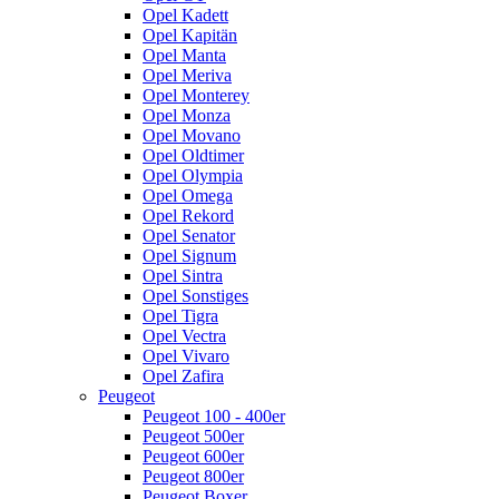
Opel Kadett
Opel Kapitän
Opel Manta
Opel Meriva
Opel Monterey
Opel Monza
Opel Movano
Opel Oldtimer
Opel Olympia
Opel Omega
Opel Rekord
Opel Senator
Opel Signum
Opel Sintra
Opel Sonstiges
Opel Tigra
Opel Vectra
Opel Vivaro
Opel Zafira
Peugeot
Peugeot 100 - 400er
Peugeot 500er
Peugeot 600er
Peugeot 800er
Peugeot Boxer