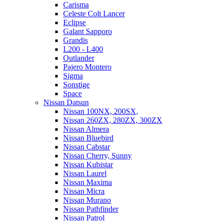
Carisma
Celeste Colt Lancer
Eclipse
Galant Sapporo
Grandis
L200 - L400
Outlander
Pajero Montero
Sigma
Sonstige
Space
Nissan Datsun
Nissan 100NX, 200SX,
Nissan 260ZX, 280ZX, 300ZX
Nissan Almera
Nissan Bluebird
Nissan Cabstar
Nissan Cherry, Sunny
Nissan Kubistar
Nissan Laurel
Nissan Maxima
Nissan Micra
Nissan Murano
Nissan Pathfinder
Nissan Patrol