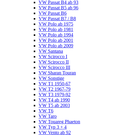
VW Passat B4 ab 93
VW Passat B5 ab 96
VW Passat B6
VW Passat B7 / B8
VW Polo ab 1975
VW Polo ab 1981
VW Polo ab 1994
VW Polo ab 2001
VW Polo ab 2009
VW Santana
VW Scirocco I
VW Scirocco II
VW Scirocco III
VW Sharan Touran
VW Sonstige
VW T1 1950-67
VW T2 1967-79
VW T3 1979-92
VW T4 ab 1990
VW T5 ab 2003
VW T6
VW Taro
VW Touareg Phaeton
VW Typ 3 + 4
VW Vento ab 92