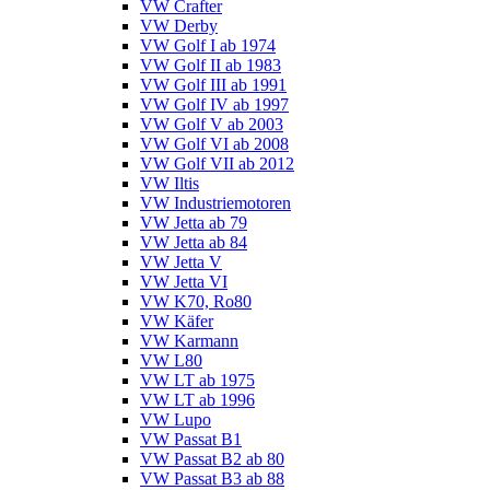
VW Crafter
VW Derby
VW Golf I ab 1974
VW Golf II ab 1983
VW Golf III ab 1991
VW Golf IV ab 1997
VW Golf V ab 2003
VW Golf VI ab 2008
VW Golf VII ab 2012
VW Iltis
VW Industriemotoren
VW Jetta ab 79
VW Jetta ab 84
VW Jetta V
VW Jetta VI
VW K70, Ro80
VW Käfer
VW Karmann
VW L80
VW LT ab 1975
VW LT ab 1996
VW Lupo
VW Passat B1
VW Passat B2 ab 80
VW Passat B3 ab 88