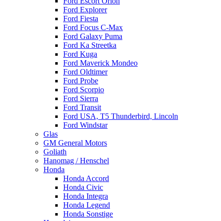
Ford Escort Orion
Ford Explorer
Ford Fiesta
Ford Focus C-Max
Ford Galaxy Puma
Ford Ka Streetka
Ford Kuga
Ford Maverick Mondeo
Ford Oldtimer
Ford Probe
Ford Scorpio
Ford Sierra
Ford Transit
Ford USA, T5 Thunderbird, Lincoln
Ford Windstar
Glas
GM General Motors
Goliath
Hanomag / Henschel
Honda
Honda Accord
Honda Civic
Honda Integra
Honda Legend
Honda Sonstige