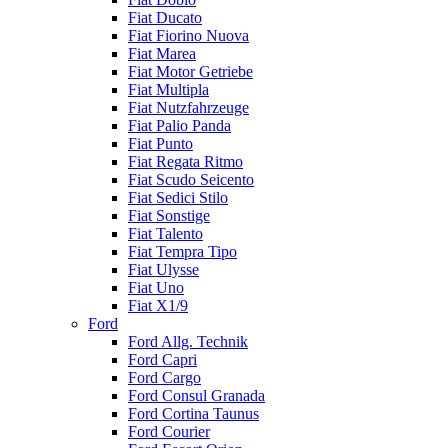
Fiat Ducato
Fiat Fiorino Nuova
Fiat Marea
Fiat Motor Getriebe
Fiat Multipla
Fiat Nutzfahrzeuge
Fiat Palio Panda
Fiat Punto
Fiat Regata Ritmo
Fiat Scudo Seicento
Fiat Sedici Stilo
Fiat Sonstige
Fiat Talento
Fiat Tempra Tipo
Fiat Ulysse
Fiat Uno
Fiat X1/9
Ford
Ford Allg. Technik
Ford Capri
Ford Cargo
Ford Consul Granada
Ford Cortina Taunus
Ford Courier