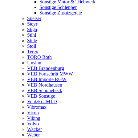
Sonstige Motor & Triebwerk
Sonstige Schlepper
Sonstige Zusatzgeräte
Speiser
Steyr
Stiga
Stihl
Stille
Stoll
Terex
TORO Roth
Unsinn
VEB Brandenburg
VEB Fortschritt MWW
VEB Importe RGW
VEB Nordhausen
VEB Schönebeck
VEB Sonstige
Ventzki - MTD
Vibromax
Vicon
Viking
Volvo
Wacker
Weber