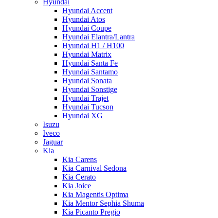
Hyundai
Hyundai Accent
Hyundai Atos
Hyundai Coupe
Hyundai Elantra/Lantra
Hyundai H1 / H100
Hyundai Matrix
Hyundai Santa Fe
Hyundai Santamo
Hyundai Sonata
Hyundai Sonstige
Hyundai Trajet
Hyundai Tucson
Hyundai XG
Isuzu
Iveco
Jaguar
Kia
Kia Carens
Kia Carnival Sedona
Kia Cerato
Kia Joice
Kia Magentis Optima
Kia Mentor Sephia Shuma
Kia Picanto Pregio