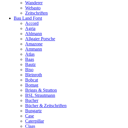
Wanderer
Webasto
Zeitschriften
Bau Land Forst
Accord
Agria
Ahlmann
Allgaier Porsche
Amazone
Ammann
Atlas
Baas
Bautz
Biso
Bleinroth
Bobcat
Bomag
Briggs & Stratton
BSL Strautmann
Bucher
Bücher & Zeitschriften
Bungartz
Case
Caterpillar
Claas