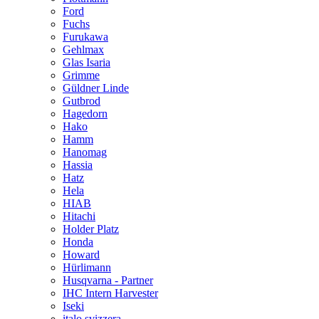
Ford
Fuchs
Furukawa
Gehlmax
Glas Isaria
Grimme
Güldner Linde
Gutbrod
Hagedorn
Hako
Hamm
Hanomag
Hassia
Hatz
Hela
HIAB
Hitachi
Holder Platz
Honda
Howard
Hürlimann
Husqvarna - Partner
IHC Intern Harvester
Iseki
italo svizzera