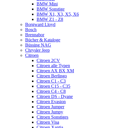
BMW Mini
BMW Sonstige
BMW X1, X3, X5, X6
BMW Z1 - Z8
Borgward Lloyd
Bosch
Brennabor
Bücher & Kataloge
Büssing NAG
Chrysler Jeep
Citroen
Citroen 2CV
Citroen alle Typen
Citroen AX BX XM
Citroen Berlingo
Citroen C1 - C3
Citroen C15 - C35
Citroen C4 - C8
Citroen DS - Dyane
Citroen Evasion
Citroen Jumper
Citroen Jumpy
Citroen Sonstiges
Citroen Visa
Citroen Xantia