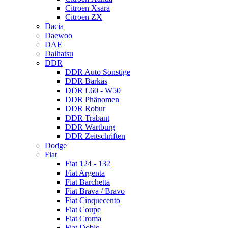
Citroen Xsara
Citroen ZX
Dacia
Daewoo
DAF
Daihatsu
DDR
DDR Auto Sonstige
DDR Barkas
DDR L60 - W50
DDR Phänomen
DDR Robur
DDR Trabant
DDR Wartburg
DDR Zeitschriften
Dodge
Fiat
Fiat 124 - 132
Fiat Argenta
Fiat Barchetta
Fiat Brava / Bravo
Fiat Cinquecento
Fiat Coupe
Fiat Croma
Fiat Doblo