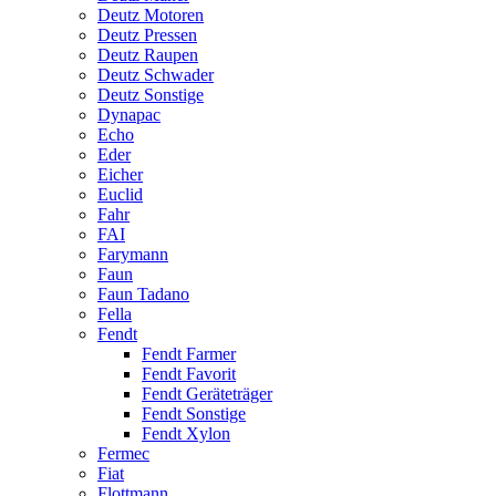
Deutz Motoren
Deutz Pressen
Deutz Raupen
Deutz Schwader
Deutz Sonstige
Dynapac
Echo
Eder
Eicher
Euclid
Fahr
FAI
Farymann
Faun
Faun Tadano
Fella
Fendt
Fendt Farmer
Fendt Favorit
Fendt Geräteträger
Fendt Sonstige
Fendt Xylon
Fermec
Fiat
Flottmann