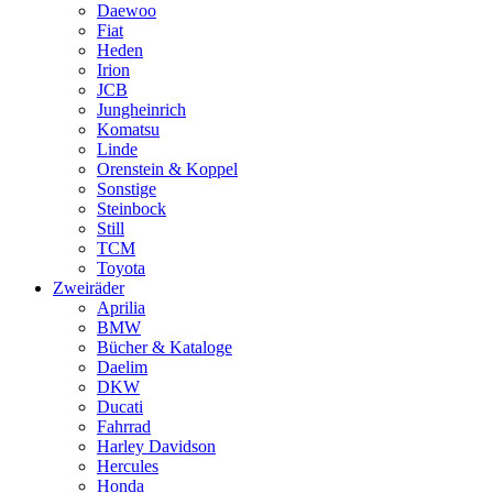
Daewoo
Fiat
Heden
Irion
JCB
Jungheinrich
Komatsu
Linde
Orenstein & Koppel
Sonstige
Steinbock
Still
TCM
Toyota
Zweiräder
Aprilia
BMW
Bücher & Kataloge
Daelim
DKW
Ducati
Fahrrad
Harley Davidson
Hercules
Honda