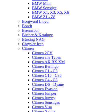
BMW Mini
BMW Sonstige
BMW X1, X3, X5, X6
BMW Z1 - Z8
Borgward Lloyd
Bosch
Brennabor
Bücher & Kataloge
Büssing NAG
Chrysler Jeep
Citroen
Citroen 2CV
Citroen alle Typen
Citroen AX BX XM
Citroen Berlingo
Citroen C1 - C3
Citroen C15 - C35
Citroen C4 - C8
Citroen DS - Dyane
Citroen Evasion
Citroen Jumper
Citroen Jumpy
Citroen Sonstiges
Citroen Visa
Citroen Xantia