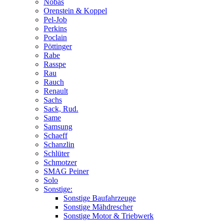
Nobas
Orenstein & Koppel
Pel-Job
Perkins
Poclain
Pöttinger
Rabe
Rasspe
Rau
Rauch
Renault
Sachs
Sack, Rud.
Same
Samsung
Schaeff
Schanzlin
Schlüter
Schmotzer
SMAG Peiner
Solo
Sonstige:
Sonstige Baufahrzeuge
Sonstige Mähdrescher
Sonstige Motor & Triebwerk