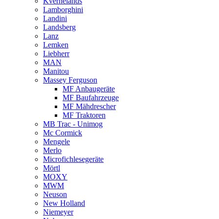
Kvernelands
Lamborghini
Landini
Landsberg
Lanz
Lemken
Liebherr
MAN
Manitou
Massey Ferguson
MF Anbaugeräte
MF Baufahrzeuge
MF Mähdrescher
MF Traktoren
MB Trac - Unimog
Mc Cormick
Mengele
Merlo
Microfichlesegeräte
Mörtl
MOXY
MWM
Neuson
New Holland
Niemeyer