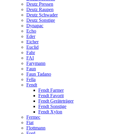
Deutz Pressen
Deutz Raupen
Deutz Schwader
Deutz Sonstige
Dynapac
Echo
Eder
Eicher
Euclid
Fahr
FAI
Farymann
Faun
Faun Tadano
Fella
Fendt
Fendt Farmer
Fendt Favorit
Fendt Geräteträger
Fendt Sonstige
Fendt Xylon
Fermec
Fiat
Flottmann
Ford