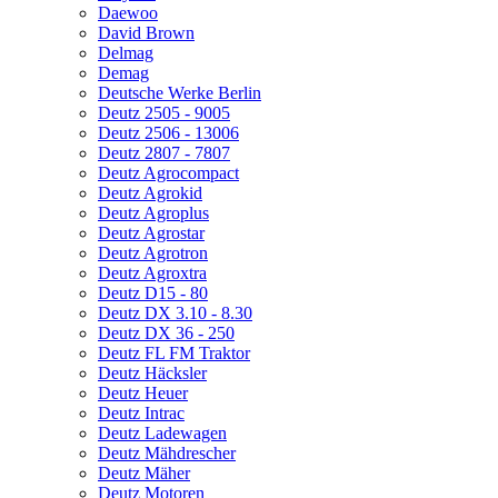
Daewoo
David Brown
Delmag
Demag
Deutsche Werke Berlin
Deutz 2505 - 9005
Deutz 2506 - 13006
Deutz 2807 - 7807
Deutz Agrocompact
Deutz Agrokid
Deutz Agroplus
Deutz Agrostar
Deutz Agrotron
Deutz Agroxtra
Deutz D15 - 80
Deutz DX 3.10 - 8.30
Deutz DX 36 - 250
Deutz FL FM Traktor
Deutz Häcksler
Deutz Heuer
Deutz Intrac
Deutz Ladewagen
Deutz Mähdrescher
Deutz Mäher
Deutz Motoren