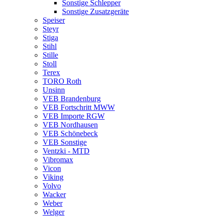
Sonstige Schlepper
Sonstige Zusatzgeräte
Speiser
Steyr
Stiga
Stihl
Stille
Stoll
Terex
TORO Roth
Unsinn
VEB Brandenburg
VEB Fortschritt MWW
VEB Importe RGW
VEB Nordhausen
VEB Schönebeck
VEB Sonstige
Ventzki - MTD
Vibromax
Vicon
Viking
Volvo
Wacker
Weber
Welger