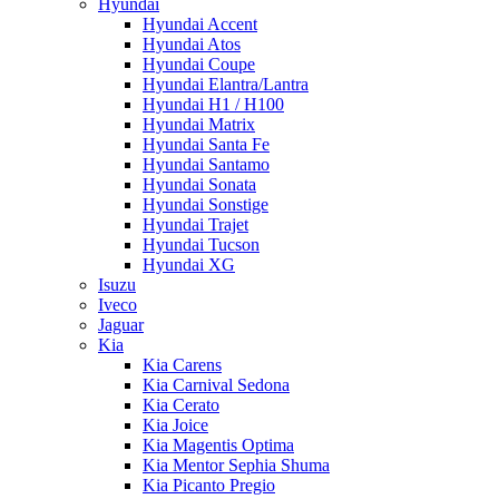
Hyundai
Hyundai Accent
Hyundai Atos
Hyundai Coupe
Hyundai Elantra/Lantra
Hyundai H1 / H100
Hyundai Matrix
Hyundai Santa Fe
Hyundai Santamo
Hyundai Sonata
Hyundai Sonstige
Hyundai Trajet
Hyundai Tucson
Hyundai XG
Isuzu
Iveco
Jaguar
Kia
Kia Carens
Kia Carnival Sedona
Kia Cerato
Kia Joice
Kia Magentis Optima
Kia Mentor Sephia Shuma
Kia Picanto Pregio