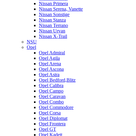
Nissan Primera
Nissan Serena, Vanette
Nissan Sonstige
Nissan Stanza
Nissan Terrano
Nissan Urvan
Nissan X-Trail
NSU
Opel
Opel Admiral
Opel Agila
Opel Arena
Opel Ascona
Opel Astra
Opel Bedford,Blitz
Opel Calibra
Opel Campo
Opel Caravan
Opel Combo
Opel Commodore
Opel Corsa
Opel Diplomat
Opel Frontera
Opel GT
Opel Kadett