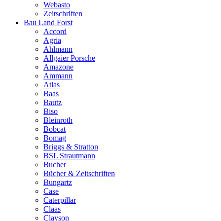
Webasto
Zeitschriften
Bau Land Forst
Accord
Agria
Ahlmann
Allgaier Porsche
Amazone
Ammann
Atlas
Baas
Bautz
Biso
Bleinroth
Bobcat
Bomag
Briggs & Stratton
BSL Strautmann
Bucher
Bücher & Zeitschriften
Bungartz
Case
Caterpillar
Claas
Clayson