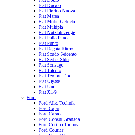
Fiat Ducato
Fiat Fiorino Nuova
Fiat Marea
Fiat Motor Getriebe
Fiat Multipla
Fiat Nutzfahrzeuge
Fiat Palio Panda
Fiat Punto
Fiat Regata Ritmo
Fiat Scudo Seicento
Fiat Sedici Stilo
Fiat Sonstige
Fiat Talento
Fiat Tempra Tipo
Fiat Ulysse
Fiat Uno
Fiat X1/9
Ford
Ford Allg. Technik
Ford Capri
Ford Cargo
Ford Consul Granada
Ford Cortina Taunus
Ford Courier