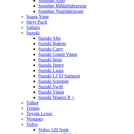
Sonstige Auto
Sonstige Militärfahrzeuge
Sonstige Nutzfahrzeuge
Ssang Yong
Steyr Puch
Subaru
Suzuki
Suzuki Alto
Suzuki Baleno
Suzuki Carry
Suzuki Grand Vitara
Suzuki Ignis
Suzuki Jimny
Suzuki Liana
Suzuki LJ SJ Samurai
Suzuki Sonstige
Suzuki Swift
Suzuki Vitara
Suzuki Wagon R +
Talbot
Tempo
Toyota Lexus
Vergaser
Volvo
Volvo 120 Serie