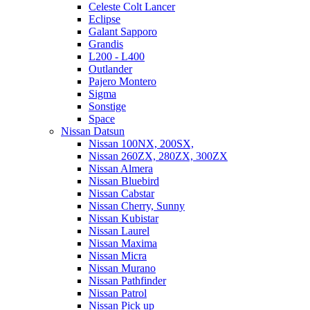
Celeste Colt Lancer
Eclipse
Galant Sapporo
Grandis
L200 - L400
Outlander
Pajero Montero
Sigma
Sonstige
Space
Nissan Datsun
Nissan 100NX, 200SX,
Nissan 260ZX, 280ZX, 300ZX
Nissan Almera
Nissan Bluebird
Nissan Cabstar
Nissan Cherry, Sunny
Nissan Kubistar
Nissan Laurel
Nissan Maxima
Nissan Micra
Nissan Murano
Nissan Pathfinder
Nissan Patrol
Nissan Pick up