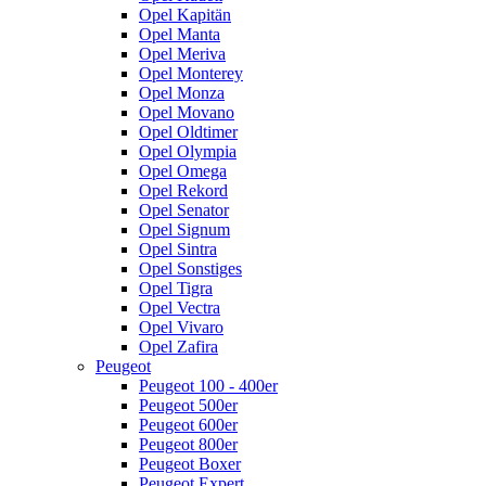
Opel Kapitän
Opel Manta
Opel Meriva
Opel Monterey
Opel Monza
Opel Movano
Opel Oldtimer
Opel Olympia
Opel Omega
Opel Rekord
Opel Senator
Opel Signum
Opel Sintra
Opel Sonstiges
Opel Tigra
Opel Vectra
Opel Vivaro
Opel Zafira
Peugeot
Peugeot 100 - 400er
Peugeot 500er
Peugeot 600er
Peugeot 800er
Peugeot Boxer
Peugeot Expert