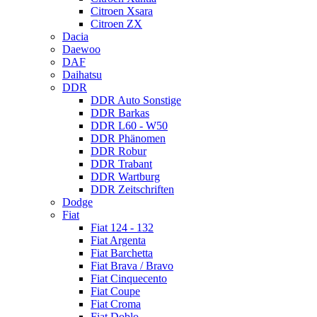
Citroen Xsara
Citroen ZX
Dacia
Daewoo
DAF
Daihatsu
DDR
DDR Auto Sonstige
DDR Barkas
DDR L60 - W50
DDR Phänomen
DDR Robur
DDR Trabant
DDR Wartburg
DDR Zeitschriften
Dodge
Fiat
Fiat 124 - 132
Fiat Argenta
Fiat Barchetta
Fiat Brava / Bravo
Fiat Cinquecento
Fiat Coupe
Fiat Croma
Fiat Doblo