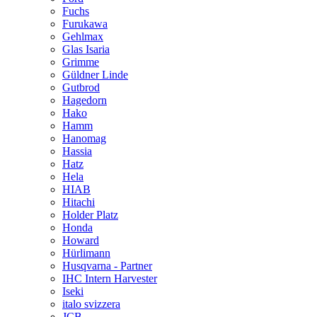
Fuchs
Furukawa
Gehlmax
Glas Isaria
Grimme
Güldner Linde
Gutbrod
Hagedorn
Hako
Hamm
Hanomag
Hassia
Hatz
Hela
HIAB
Hitachi
Holder Platz
Honda
Howard
Hürlimann
Husqvarna - Partner
IHC Intern Harvester
Iseki
italo svizzera
JCB