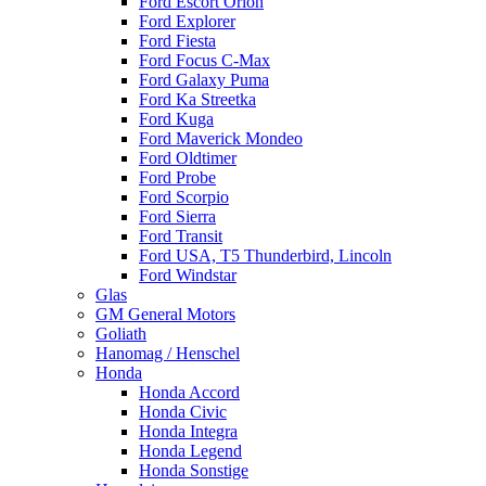
Ford Escort Orion
Ford Explorer
Ford Fiesta
Ford Focus C-Max
Ford Galaxy Puma
Ford Ka Streetka
Ford Kuga
Ford Maverick Mondeo
Ford Oldtimer
Ford Probe
Ford Scorpio
Ford Sierra
Ford Transit
Ford USA, T5 Thunderbird, Lincoln
Ford Windstar
Glas
GM General Motors
Goliath
Hanomag / Henschel
Honda
Honda Accord
Honda Civic
Honda Integra
Honda Legend
Honda Sonstige