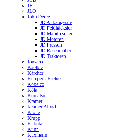
JF
JLO
John Deere
JD Anbaugeräte
JD Feldhäcksler
JD Mähdrescher
JD Motoren
JD Pressen
JD Rasenmäher
JD Traktoren
Jonsered
Kaelble
Kärcher
Kemper - Kleine
Kobelco
Köla
Komatsu
Kramer
Kramer Allrad
Krone
Krupp
Kubota
Kuhn
Kuxmann