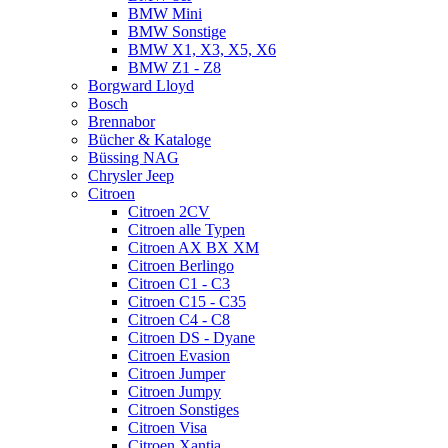
BMW Mini
BMW Sonstige
BMW X1, X3, X5, X6
BMW Z1 - Z8
Borgward Lloyd
Bosch
Brennabor
Bücher & Kataloge
Büssing NAG
Chrysler Jeep
Citroen
Citroen 2CV
Citroen alle Typen
Citroen AX BX XM
Citroen Berlingo
Citroen C1 - C3
Citroen C15 - C35
Citroen C4 - C8
Citroen DS - Dyane
Citroen Evasion
Citroen Jumper
Citroen Jumpy
Citroen Sonstiges
Citroen Visa
Citroen Xantia