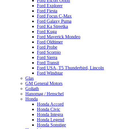
Ford Escort Orion
Ford Explorer
Ford Fiesta
Ford Focus C-Max
Ford Galaxy Puma
Ford Ka Streetka
Ford Kuga
Ford Maverick Mondeo
Ford Oldtimer
Ford Probe
Ford Scorpio
Ford Sierra
Ford Transit
Ford USA, T5 Thunderbird, Lincoln
Ford Windstar
Glas
GM General Motors
Goliath
Hanomag / Henschel
Honda
Honda Accord
Honda Civic
Honda Integra
Honda Legend
Honda Sonstige