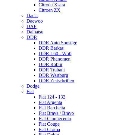
Citroen Xsara
Citroen ZX
Dacia
Daewoo
DAF
Daihatsu
DDR
DDR Auto Sonstige
DDR Barkas
DDR L60 - W50
DDR Phänomen
DDR Robur
DDR Trabant
DDR Wartburg
DDR Zeitschriften
Dodge
Fiat
Fiat 124 - 132
Fiat Argenta
Fiat Barchetta
Fiat Brava / Bravo
Fiat Cinquecento
Fiat Coupe
Fiat Croma
Fiat Doblo