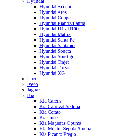
Hyundai
Hyundai Accent
Hyundai Atos
Hyundai Coupe
Hyundai Elantra/Lantra
Hyundai H1 / H100
Hyundai Matrix
Hyundai Santa Fe
Hyundai Santamo
Hyundai Sonata
Hyundai Sonstige
Hyundai Trajet
Hyundai Tucson
Hyundai XG
Isuzu
Iveco
Jaguar
Kia
Kia Carens
Kia Carnival Sedona
Kia Cerato
Kia Joice
Kia Magentis Optima
Kia Mentor Sephia Shuma
Kia Picanto Pregio