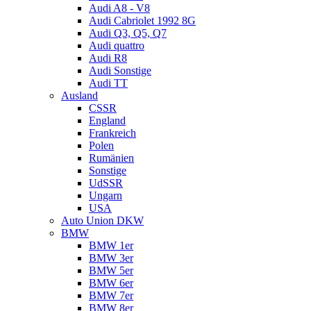
Audi A8 - V8
Audi Cabriolet 1992 8G
Audi Q3, Q5, Q7
Audi quattro
Audi R8
Audi Sonstige
Audi TT
Ausland
CSSR
England
Frankreich
Polen
Rumänien
Sonstige
UdSSR
Ungarn
USA
Auto Union DKW
BMW
BMW 1er
BMW 3er
BMW 5er
BMW 6er
BMW 7er
BMW 8er