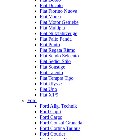
Fiat Ducato
Fiat Fiorino Nuova
Fiat Marea
Fiat Motor Getriebe
Fiat Multipla
Fiat Nutzfahrzeuge
Fiat Palio Panda
Fiat Punto
Fiat Regata Ritmo
Fiat Scudo Seicento
Fiat Sedici Stilo
Fiat Sonstige
Fiat Talento
Fiat Tempra Tipo
Fiat Ulysse
Fiat Uno
Fiat X1/9
Ford
Ford Allg. Technik
Ford Capri
Ford Cargo
Ford Consul Granada
Ford Cortina Taunus
Ford Courier