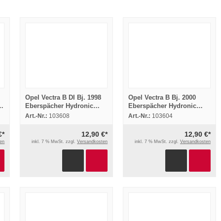
Opel Vectra B DI Bj. 1998
Opel Vectra B Bj. 2000
o
Eberspächer Hydronic
Eberspächer Hydronic
D5WSC Einbau
B5WS Einbau
Art.-Nr.:
103608
Art.-Nr.:
103604
Standheizung
Standheizung
€*
12,90 €*
12,90 €*
en
inkl. 7 % MwSt. zzgl.
Versandkosten
inkl. 7 % MwSt. zzgl.
Versandkosten