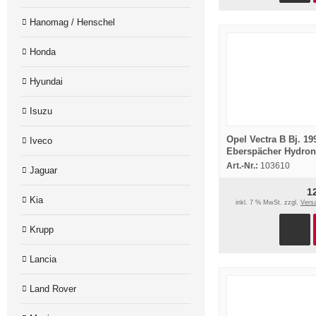
Hanomag / Henschel
Honda
Hyundai
Isuzu
Opel Vectra B Bj. 19
Iveco
Eberspächer Hydron
B5WS Einbau
Art.-Nr.:
103610
Jaguar
Standheizung
1
Kia
inkl. 7 % MwSt. zzgl.
Vers
Krupp
Lancia
Land Rover