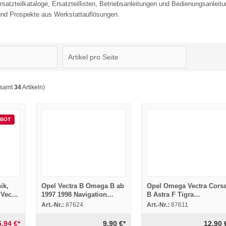
satzteilkataloge, Ersatzteillisten, Betriebsanleitungen und Bedienungsanlei
nd Prospekte aus Werkstattauflösungen.
esamt
34
Artikeln)
BOT
ik,
Opel Vectra B Omega B ab
Opel Omega Vectra Cors
 Vectra
1997 1998 Navigation
B Astra F Tigra
ga
Technische Information
Serviceplan 1998
Art.-Nr.:
87624
Art.-Nr.:
87611
Inspektion Wartung
5,94 €*
9,90 €*
12,90 