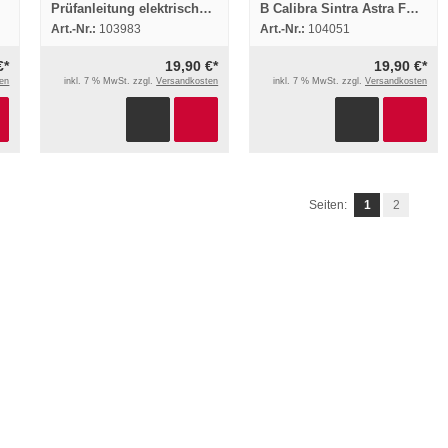
Prüfanleitung elektrischer
B Calibra Sintra Astra F
Fensterheber Airbag SAB6
Technische Neuheiten
Art.-Nr.:
103983
Art.-Nr.:
104051
ab 1997 1/2
1997 1/2
€*
19,90 €*
19,90 €*
en
inkl. 7 % MwSt. zzgl.
Versandkosten
inkl. 7 % MwSt. zzgl.
Versandkosten
Seiten:
1
2