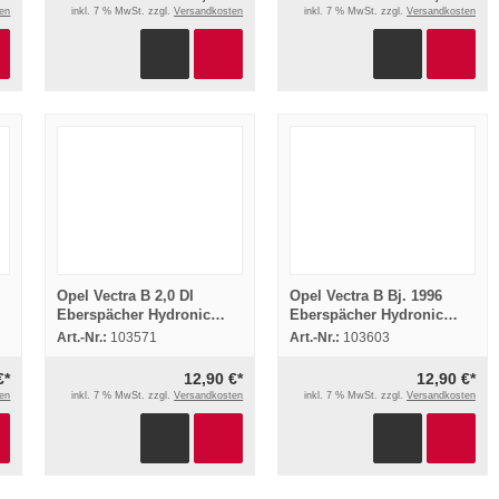
en
inkl. 7 % MwSt. zzgl.
Versandkosten
inkl. 7 % MwSt. zzgl.
Versandkosten
Opel Vectra B 2,0 DI
Opel Vectra B Bj. 1996
Eberspächer Hydronic
Eberspächer Hydronic
D3WZ Einbau
B4WSC Einbau
Art.-Nr.:
103571
Art.-Nr.:
103603
Standheizung
Standheizung
€*
12,90 €*
12,90 €*
en
inkl. 7 % MwSt. zzgl.
Versandkosten
inkl. 7 % MwSt. zzgl.
Versandkosten