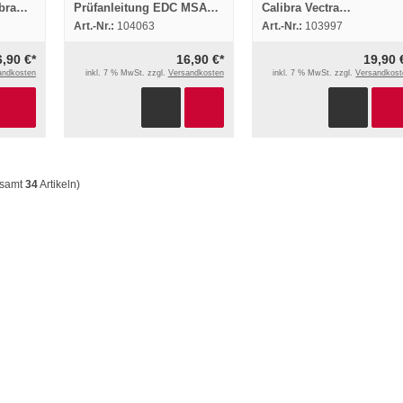
bra
Prüfanleitung EDC MSA
Calibra Vectra
en MJ
15.6 X20DTL Diesel
Prüfanleitung
Art.-Nr.:
104063
Art.-Nr.:
103997
Kontrolle ab 1997
Motorsteuerung Simtec
C18 X20
6,90 €*
16,90 €*
19,90 
andkosten
inkl. 7 % MwSt. zzgl.
Versandkosten
inkl. 7 % MwSt. zzgl.
Versandkost
esamt
34
Artikeln)