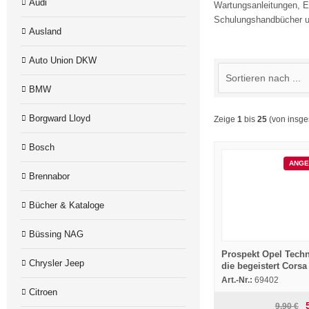
Audi
Wartungsanleitungen, Er
Schulungshandbücher u
Ausland
Auto Union DKW
BMW
Borgward Lloyd
Zeige
1
bis
25
(von insg
Bosch
ANGE
Brennabor
Bücher & Kataloge
Büssing NAG
Prospekt Opel Techn
Chrysler Jeep
die begeistert Corsa
Kadett Senator Ome
Art.-Nr.:
69402
9/89
Citroen
9,90 €