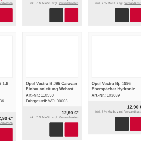
andkosten
inkl. 7 % MwSt. zzgl.
Versandkosten
inkl. 7 % MwSt. zzgl.
Versandkost
6 1.8
Opel Vectra B J96 Caravan
Opel Vectra Bj. 1996
Einbauanleitung Webasto
Eberspächer Hydronic
p T
Thermo Top Z/C-B
B5WS Einbau Heizgerät
Art.-Nr.:
110550
Art.-Nr.:
103089
Heizung
....
Fahrgestell:
WOL00003.......
12,90 
12,90 €*
inkl. 7 % MwSt. zzgl.
Versandkost
2,90 €*
inkl. 7 % MwSt. zzgl.
Versandkosten
andkosten