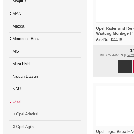
Magirus
MAN
Mazda
Opel Räder und Reif
Wartung Montage Pf
Werkstatthandbuch 
Mercedes Benz
Art.-Nr.:
111148
1
MG
inkl. 7 % MwSt. zzgl.
Vers
Mitsubishi
Nissan Datsun
NSU
Opel
Opel Admiral
Opel Agila
Opel Tigra Astra F V