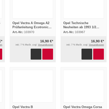
6
Opel Vectra A Omega A2
Opel Technische
Prüfanleitung Ecotronic
Neuheiten ab 1993 1/2
Motor E18NVR
Vectra Omega A Calibra
Art.-Nr.:
103970
Art.-Nr.:
103967
Fehlersuche 1991
Senator B Astra F
€*
16,90 €*
16,90 €*
en
inkl. 7 % MwSt. zzgl.
Versandkosten
inkl. 7 % MwSt. zzgl.
Versandkosten
Opel Vectra B
Opel Vectra Omega Corsa