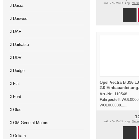
inkl. 7 % MwSt. zzgl.
Vers
Dacia
Daewoo
DAF
Daihatsu
DDR
Dodge
Opel Vectra B J96 1.
Fiat
2.0 Einbauanleitung
Webasto Thermo To
Art.-Nr.:
110548
Ford
BW50 Heizung
Fahrgestell:
WOL000036
WOL000038......
Glas
1
inkl. 7 % MwSt. zzgl.
Vers
GM General Motors
Goliath