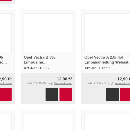
96
Opel Vectra B J96
Opel Vectra A 2.0i Kat
ic
Limousine
Einbauanleitung Webast
Einbauanleitung Webasto
Thermo Top T BW50
Art.-Nr.:
110552
Art.-Nr.:
110553
Thermo Top Z/C-D
Heizung
Heizung
2,90 €*
12,90 €*
12,90 
andkosten
inkl. 7 % MwSt. zzgl.
Versandkosten
inkl. 7 % MwSt. zzgl.
Versandkost