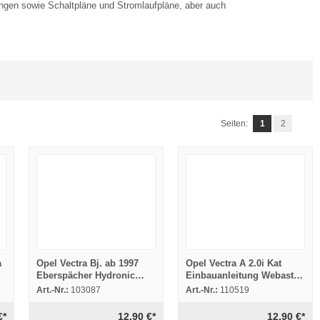
tungen sowie Schaltpläne und Stromlaufpläne, aber auch
Seiten:
1
2
a
Opel Vectra Bj. ab 1997
Opel Vectra A 2.0i Kat
Eberspächer Hydronic
Einbauanleitung Webasto
D3WZ Einbau Heizgerät
Thermo Top T BW50
Art.-Nr.:
103087
Art.-Nr.:
110519
Heizung
€*
12,90 €*
12,90 €*