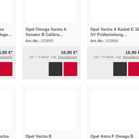
en
Opel Omega Vectra A
Opel Vectra A Kadett E 1
lege
Senator B Calibra
SV Prüfanleitung
1993
Prüfanleitung
Kennfeldzündanlage
Art.-Nr.:
103895
Art.-Nr.:
103896
Diebstahlwarnanlage ab
Fehlersuche 1988
1990
4,90 €*
16,90 €*
16,90 
andkosten
inkl. 7 % MwSt. zzgl.
Versandkosten
inkl. 7 % MwSt. zzgl.
Versandkost
ectra
Opel Vectra B
Opel Astra F Omega B