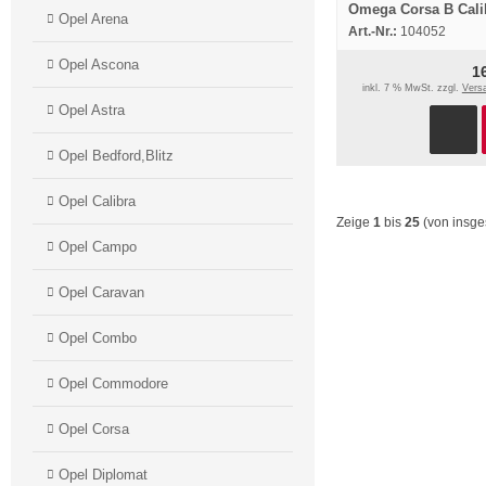
Omega Corsa B Cali
Opel Arena
Technische Neuheit
Art.-Nr.:
104052
1997
Opel Ascona
1
inkl. 7 % MwSt. zzgl.
Vers
Opel Astra
Opel Bedford,Blitz
Opel Calibra
Zeige
1
bis
25
(von insg
Opel Campo
Opel Caravan
Opel Combo
Opel Commodore
Opel Corsa
Opel Diplomat