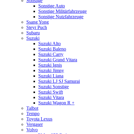
Sonstige
Sonstige Auto
Sonstige Militärfahrzeuge
Sonstige Nutzfahrzeuge
Ssang Yong
Steyr Puch
Subaru
Suzuki
Suzuki Alto
Suzuki Baleno
Suzuki Carry
Suzuki Grand Vitara
Suzuki Ignis
Suzuki Jimny
Suzuki Liana
Suzuki LJ SJ Samurai
Suzuki Sonstige
Suzuki Swift
Suzuki Vitara
Suzuki Wagon R +
Talbot
Tempo
Toyota Lexus
Vergaser
Volvo