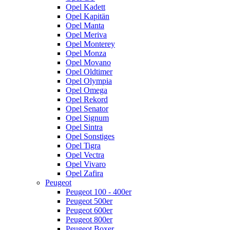
Opel Kadett
Opel Kapitän
Opel Manta
Opel Meriva
Opel Monterey
Opel Monza
Opel Movano
Opel Oldtimer
Opel Olympia
Opel Omega
Opel Rekord
Opel Senator
Opel Signum
Opel Sintra
Opel Sonstiges
Opel Tigra
Opel Vectra
Opel Vivaro
Opel Zafira
Peugeot
Peugeot 100 - 400er
Peugeot 500er
Peugeot 600er
Peugeot 800er
Peugeot Boxer