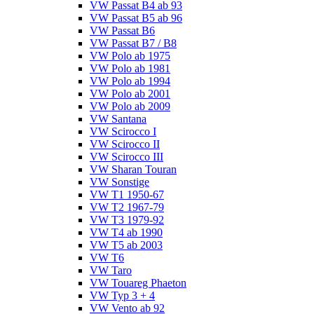
VW Passat B4 ab 93
VW Passat B5 ab 96
VW Passat B6
VW Passat B7 / B8
VW Polo ab 1975
VW Polo ab 1981
VW Polo ab 1994
VW Polo ab 2001
VW Polo ab 2009
VW Santana
VW Scirocco I
VW Scirocco II
VW Scirocco III
VW Sharan Touran
VW Sonstige
VW T1 1950-67
VW T2 1967-79
VW T3 1979-92
VW T4 ab 1990
VW T5 ab 2003
VW T6
VW Taro
VW Touareg Phaeton
VW Typ 3 + 4
VW Vento ab 92