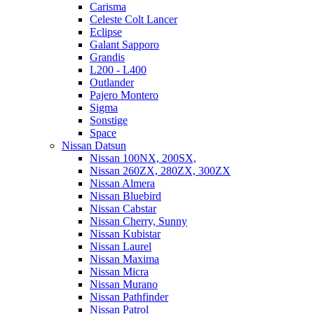
Carisma
Celeste Colt Lancer
Eclipse
Galant Sapporo
Grandis
L200 - L400
Outlander
Pajero Montero
Sigma
Sonstige
Space
Nissan Datsun
Nissan 100NX, 200SX,
Nissan 260ZX, 280ZX, 300ZX
Nissan Almera
Nissan Bluebird
Nissan Cabstar
Nissan Cherry, Sunny
Nissan Kubistar
Nissan Laurel
Nissan Maxima
Nissan Micra
Nissan Murano
Nissan Pathfinder
Nissan Patrol