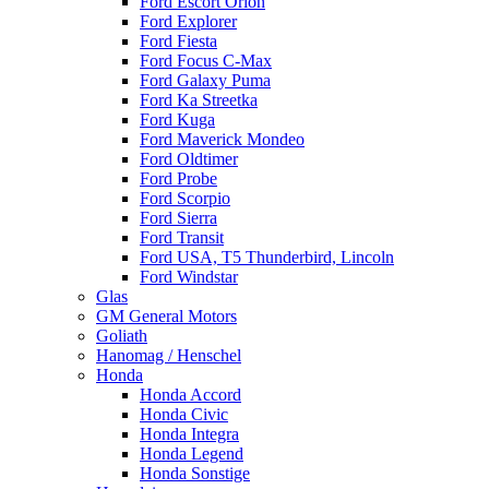
Ford Escort Orion
Ford Explorer
Ford Fiesta
Ford Focus C-Max
Ford Galaxy Puma
Ford Ka Streetka
Ford Kuga
Ford Maverick Mondeo
Ford Oldtimer
Ford Probe
Ford Scorpio
Ford Sierra
Ford Transit
Ford USA, T5 Thunderbird, Lincoln
Ford Windstar
Glas
GM General Motors
Goliath
Hanomag / Henschel
Honda
Honda Accord
Honda Civic
Honda Integra
Honda Legend
Honda Sonstige