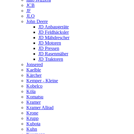
JCB
JF
JLO
John Deere
JD Anbaugeräte
JD Feldhäcksler
JD Mähdrescher
JD Motoren
JD Pressen
JD Rasenmäher
JD Traktoren
Jonsered
Kaelble
Kärcher
Kemper - Kleine
Kobelco
Köla
Komatsu
Kramer
Kramer Allrad
Krone
Krupp
Kubota
Kuhn