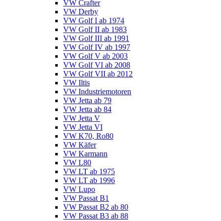
VW Crafter
VW Derby
VW Golf I ab 1974
VW Golf II ab 1983
VW Golf III ab 1991
VW Golf IV ab 1997
VW Golf V ab 2003
VW Golf VI ab 2008
VW Golf VII ab 2012
VW Iltis
VW Industriemotoren
VW Jetta ab 79
VW Jetta ab 84
VW Jetta V
VW Jetta VI
VW K70, Ro80
VW Käfer
VW Karmann
VW L80
VW LT ab 1975
VW LT ab 1996
VW Lupo
VW Passat B1
VW Passat B2 ab 80
VW Passat B3 ab 88