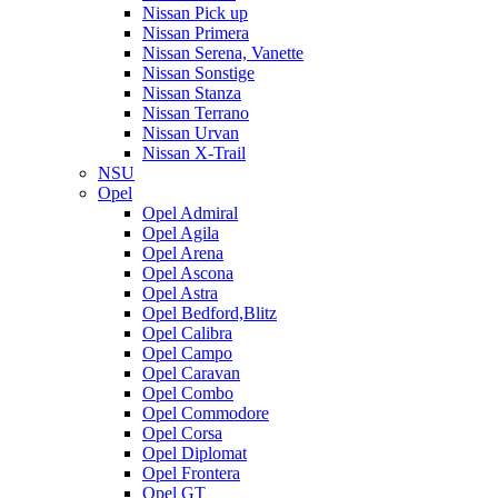
Nissan Pick up
Nissan Primera
Nissan Serena, Vanette
Nissan Sonstige
Nissan Stanza
Nissan Terrano
Nissan Urvan
Nissan X-Trail
NSU
Opel
Opel Admiral
Opel Agila
Opel Arena
Opel Ascona
Opel Astra
Opel Bedford,Blitz
Opel Calibra
Opel Campo
Opel Caravan
Opel Combo
Opel Commodore
Opel Corsa
Opel Diplomat
Opel Frontera
Opel GT