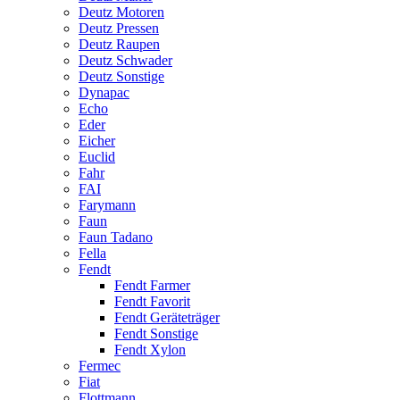
Deutz Motoren
Deutz Pressen
Deutz Raupen
Deutz Schwader
Deutz Sonstige
Dynapac
Echo
Eder
Eicher
Euclid
Fahr
FAI
Farymann
Faun
Faun Tadano
Fella
Fendt
Fendt Farmer
Fendt Favorit
Fendt Geräteträger
Fendt Sonstige
Fendt Xylon
Fermec
Fiat
Flottmann