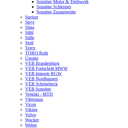
Sonstige Motor & Triebwerk
Sonstige Schlepper
Sonstige Zusatzgeräte
Speiser
Steyr
Stiga
Stihl
Stille
Stoll
Terex
TORO Roth
Unsinn
VEB Brandenburg
VEB Fortschritt MWW
VEB Importe RGW
VEB Nordhausen
VEB Schönebeck
VEB Sonstige
Ventzki - MTD
Vibromax
Vicon
Viking
Volvo
Wacker
Weber