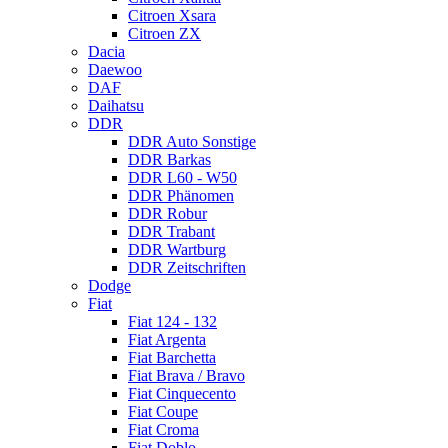
Citroen Xsara
Citroen ZX
Dacia
Daewoo
DAF
Daihatsu
DDR
DDR Auto Sonstige
DDR Barkas
DDR L60 - W50
DDR Phänomen
DDR Robur
DDR Trabant
DDR Wartburg
DDR Zeitschriften
Dodge
Fiat
Fiat 124 - 132
Fiat Argenta
Fiat Barchetta
Fiat Brava / Bravo
Fiat Cinquecento
Fiat Coupe
Fiat Croma
Fiat Doblo