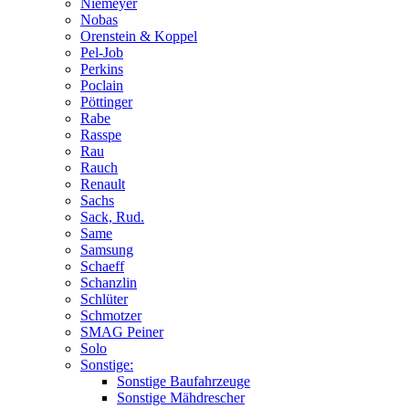
Niemeyer
Nobas
Orenstein & Koppel
Pel-Job
Perkins
Poclain
Pöttinger
Rabe
Rasspe
Rau
Rauch
Renault
Sachs
Sack, Rud.
Same
Samsung
Schaeff
Schanzlin
Schlüter
Schmotzer
SMAG Peiner
Solo
Sonstige:
Sonstige Baufahrzeuge
Sonstige Mähdrescher