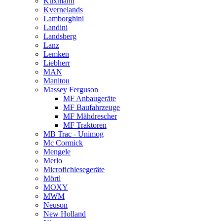
Kuxmann
Kvernelands
Lamborghini
Landini
Landsberg
Lanz
Lemken
Liebherr
MAN
Manitou
Massey Ferguson
MF Anbaugeräte
MF Baufahrzeuge
MF Mähdrescher
MF Traktoren
MB Trac - Unimog
Mc Cormick
Mengele
Merlo
Microfichlesegeräte
Mörtl
MOXY
MWM
Neuson
New Holland