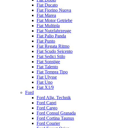
Fiat Ducato
Fiat Fiorino Nuova
Fiat Marea
Fiat Motor Getriebe
Fiat Multipla
Fiat Nutzfahrzeuge
Fiat Palio Panda
Fiat Punto
Fiat Regata Ritmo
Fiat Scudo Seicento
Fiat Sedici Stilo
Fiat Sonstige
Fiat Talento
Fiat Tempra Tipo
Fiat Ulysse
Fiat Uno
Fiat X1/9
Ford
Ford Allg. Technik
Ford Capri
Ford Cargo
Ford Consul Granada
Ford Cortina Taunus
Ford Courier