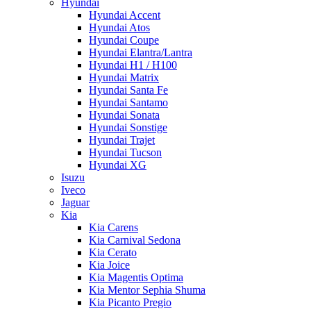
Hyundai
Hyundai Accent
Hyundai Atos
Hyundai Coupe
Hyundai Elantra/Lantra
Hyundai H1 / H100
Hyundai Matrix
Hyundai Santa Fe
Hyundai Santamo
Hyundai Sonata
Hyundai Sonstige
Hyundai Trajet
Hyundai Tucson
Hyundai XG
Isuzu
Iveco
Jaguar
Kia
Kia Carens
Kia Carnival Sedona
Kia Cerato
Kia Joice
Kia Magentis Optima
Kia Mentor Sephia Shuma
Kia Picanto Pregio