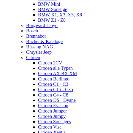
BMW Mini
BMW Sonstige
BMW X1, X3, X5, X6
BMW Z1 - Z8
Borgward Lloyd
Bosch
Brennabor
Bücher & Kataloge
Büssing NAG
Chrysler Jeep
Citroen
Citroen 2CV
Citroen alle Typen
Citroen AX BX XM
Citroen Berlingo
Citroen C1 - C3
Citroen C15 - C35
Citroen C4 - C8
Citroen DS - Dyane
Citroen Evasion
Citroen Jumper
Citroen Jumpy
Citroen Sonstiges
Citroen Visa
Citroen Xantia