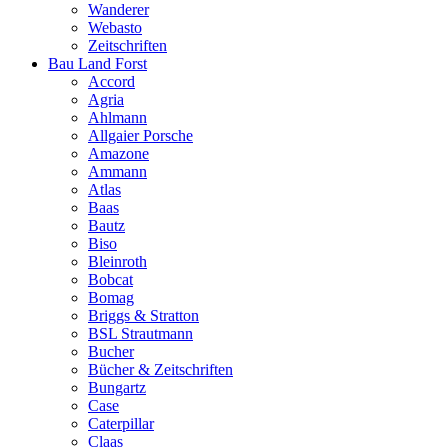
Wanderer
Webasto
Zeitschriften
Bau Land Forst
Accord
Agria
Ahlmann
Allgaier Porsche
Amazone
Ammann
Atlas
Baas
Bautz
Biso
Bleinroth
Bobcat
Bomag
Briggs & Stratton
BSL Strautmann
Bucher
Bücher & Zeitschriften
Bungartz
Case
Caterpillar
Claas