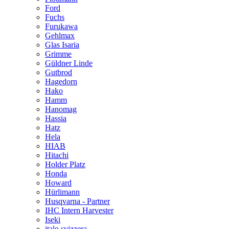
Ford
Fuchs
Furukawa
Gehlmax
Glas Isaria
Grimme
Güldner Linde
Gutbrod
Hagedorn
Hako
Hamm
Hanomag
Hassia
Hatz
Hela
HIAB
Hitachi
Holder Platz
Honda
Howard
Hürlimann
Husqvarna - Partner
IHC Intern Harvester
Iseki
italo svizzera