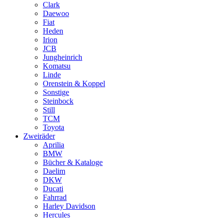
Clark
Daewoo
Fiat
Heden
Irion
JCB
Jungheinrich
Komatsu
Linde
Orenstein & Koppel
Sonstige
Steinbock
Still
TCM
Toyota
Zweiräder
Aprilia
BMW
Bücher & Kataloge
Daelim
DKW
Ducati
Fahrrad
Harley Davidson
Hercules