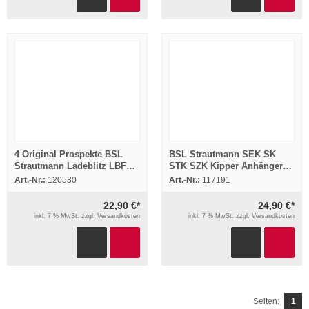
4 Original Prospekte BSL
BSL Strautmann SEK SK
Strautmann Ladeblitz LBF
STK SZK Kipper Anhänger
Erntewagen Vitesse
Betriebsanleitung 2012
Art.-Nr.:
120530
Art.-Nr.:
117191
Anhänger
22,90 €*
24,90 €*
inkl. 7 % MwSt. zzgl.
Versandkosten
inkl. 7 % MwSt. zzgl.
Versandkosten
Seiten:
1