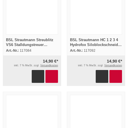
BSL Strautmann Streublitz
BSL Strautmann HC 1 2 3 4
VS6 Stalldungstreuer
Hydrofox Siloblockschneider
Ersatzteilliste 1979
Betriebsanleitung 1991
Art.-Nr.:
117084
Art.-Nr.:
117092
14,90 €*
14,90 €*
inkl. 7 % MwSt. zzgl.
Versandkosten
inkl. 7 % MwSt. zzgl.
Versandkosten