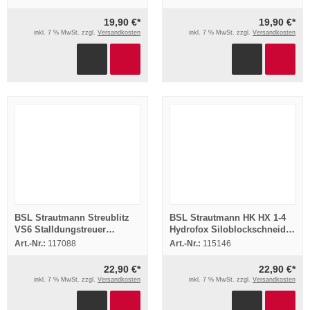
2013
Ersatzteilliste 1997
19,90 €*
19,90 €*
inkl. 7 % MwSt. zzgl.
Versandkosten
inkl. 7 % MwSt. zzgl.
Versandkosten
BSL Strautmann Streublitz
BSL Strautmann HK HX 1-4
VS6 Stalldungstreuer
Hydrofox Siloblockschneider
Betriebsanleitung
Betriebsanleitung 2003
Art.-Nr.:
117088
Art.-Nr.:
115146
Ersatzteilliste
22,90 €*
22,90 €*
inkl. 7 % MwSt. zzgl.
Versandkosten
inkl. 7 % MwSt. zzgl.
Versandkosten