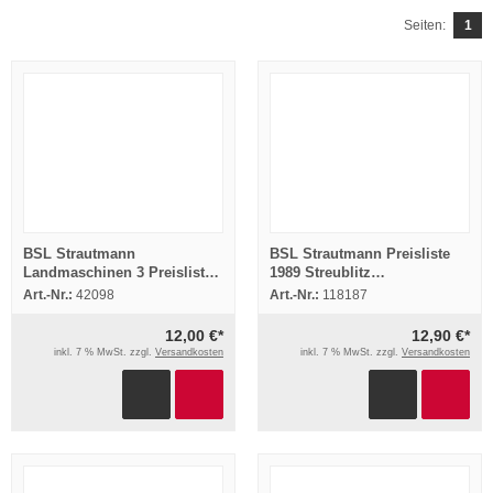
Seiten:
1
BSL Strautmann
BSL Strautmann Preisliste
Landmaschinen 3 Preislisten
1989 Streublitz
1965/66
Kippanhänger Ladeblitz
Art.-Nr.:
42098
Art.-Nr.:
118187
Hydrofox
12,00 €*
12,90 €*
inkl. 7 % MwSt. zzgl.
Versandkosten
inkl. 7 % MwSt. zzgl.
Versandkosten