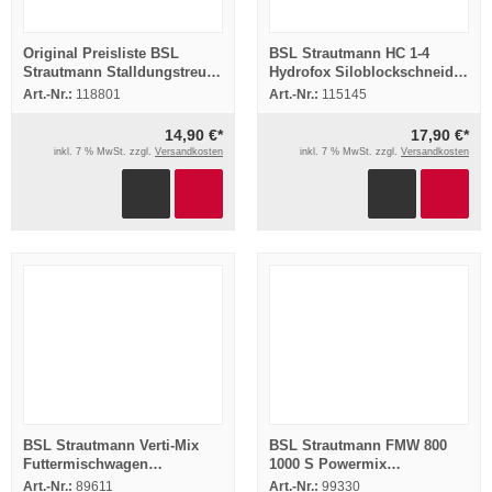
Original Preisliste BSL
BSL Strautmann HC 1-4
Strautmann Stalldungstreuer
Hydrofox Siloblockschneider
Ladewagen Kippanhänger
Betriebsanleitung 1994
Art.-Nr.:
118801
Art.-Nr.:
115145
1989
14,90 €*
17,90 €*
inkl. 7 % MwSt. zzgl.
Versandkosten
inkl. 7 % MwSt. zzgl.
Versandkosten
BSL Strautmann Verti-Mix
BSL Strautmann FMW 800
Futtermischwagen
1000 S Powermix
Betriebsanleitung Wartung
Futtermischwagen
Art.-Nr.:
89611
Art.-Nr.:
99330