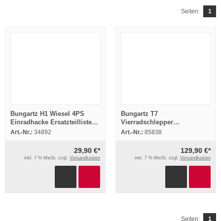
Seiten:
1
Bungartz H1 Wiesel 4PS
Bungartz T7
Einradhacke Ersatzteilliste
Vierradschlepper
1963
Betriebsanleitung Bedienung
Art.-Nr.:
34892
Art.-Nr.:
85838
Ersatzteilliste 1962
29,90 €*
129,90 €*
inkl. 7 % MwSt. zzgl.
Versandkosten
inkl. 7 % MwSt. zzgl.
Versandkosten
Seiten:
1