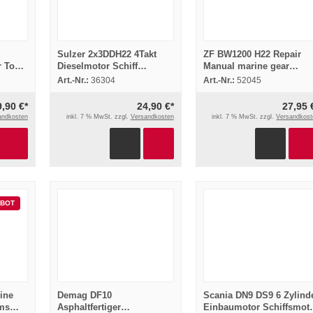
Sulzer 2x3DDH22 4Takt
ZF BW1200 H22 Repair
r Tour
Dieselmotor Schiff
Manual marine gear
g
Ersatzteilliste 1942
maintenance 1968
Art.-Nr.:
36304
Art.-Nr.:
52045
Halberg AG
9,90 €*
24,90 €*
27,95 
andkosten
inkl. 7 % MwSt. zzgl.
Versandkosten
inkl. 7 % MwSt. zzgl.
Versandkost
BOT
ine
Demag DF10
Scania DN9 DS9 6 Zylind
ms
Asphaltfertiger
Einbaumotor Schiffsmot