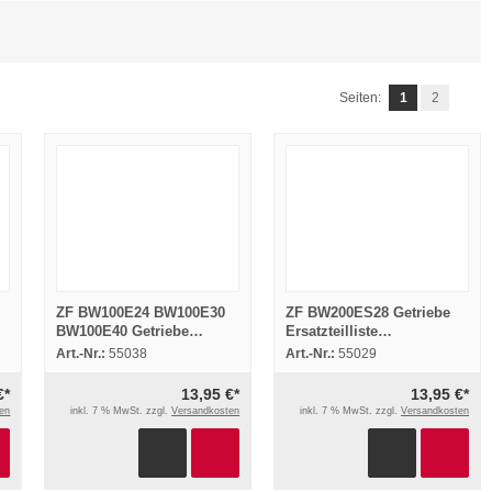
Seiten:
1
2
ZF BW100E24 BW100E30
ZF BW200ES28 Getriebe
BW100E40 Getriebe
Ersatzteilliste
Ersatzteilliste Spare Parts
Ersatzteilkatalog Spare
Art.-Nr.:
55038
Art.-Nr.:
55029
List 1968
Parts List 1972
€*
13,95 €*
13,95 €*
en
inkl. 7 % MwSt. zzgl.
Versandkosten
inkl. 7 % MwSt. zzgl.
Versandkosten