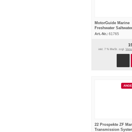
MotorGuide Marine
Freshwater Saltwate
ES Betriebsanleitun
Art.-Nr.:
61765
Owners Manual
1
inkl. 7 % MwSt. zzgl.
Vers
ANGE
22 Prospekte ZF Mar
Transmission Syste