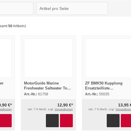
esamt
50
Artikeln)
er
MotorGuide Marine
ZF BMK50 Kupplung
Freshwater Saltwater Tour
Ersatzteilliste
 BMW
ES Betriebsanleitung 2002
Ersatzteilkatalog Spare
Art.-Nr.:
61758
Art.-Nr.:
55035
Parts 1969
9,90 €*
12,90 €*
13,95 
andkosten
inkl. 7 % MwSt. zzgl.
Versandkosten
inkl. 7 % MwSt. zzgl.
Versandkost