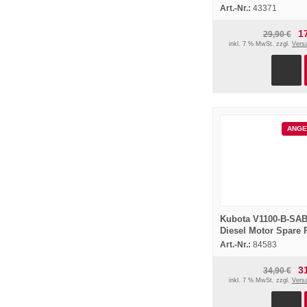
technical data 1995
Art.-Nr.:
43371
1
29,90 €
inkl. 7 % MwSt. zzgl.
Vers
ANGE
Kubota V1100-B-SA
Diesel Motor Spare 
List Ersatzteilliste 1
Art.-Nr.:
84583
3
34,90 €
inkl. 7 % MwSt. zzgl.
Vers