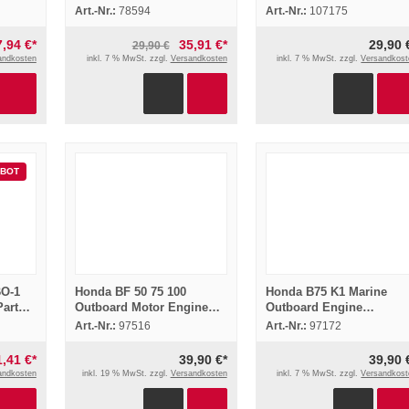
Ersatzteilliste
Betriebsanleitung 1992
Art.-Nr.:
78594
Art.-Nr.:
107175
ERsatzteilkatalog
7,94 €*
35,91 €*
29,90 
29,90 €
andkosten
inkl. 7 % MwSt. zzgl.
Versandkosten
inkl. 7 % MwSt. zzgl.
Versandkost
BOT
BO-1
Honda BF 50 75 100
Honda B75 K1 Marine
Parts
Outboard Motor Engine
Outboard Engine
983
Ersatzteillisten Parts List
Aussenborder
Art.-Nr.:
97516
Art.-Nr.:
97172
Microfich
Ersatzteilliste Parts List
1975
1,41 €*
39,90 €*
39,90 
andkosten
inkl. 19 % MwSt. zzgl.
Versandkosten
inkl. 7 % MwSt. zzgl.
Versandkost