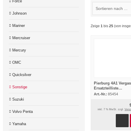
Force
Johnson
Mariner
Zeige
1
bis
25
(von insg
Mercruiser
Mercury
OMC
Quicksilver
Pierburg 4A1 Vergas
Sonstige
Ersatzteilliste
Normaleinstellung
Art.-Nr.:
85454
Bootsmotor ab 1978
Suzuki
inkl. 7 % MwSt. zzgl.
Vers
Volvo Penta
Yamaha