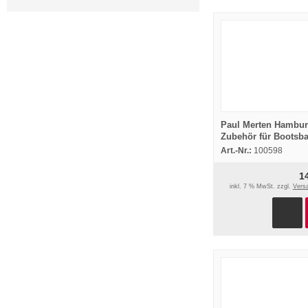
Paul Merten Hambu
Zubehör für Bootsb
Schiff Jacht Prospek
Art.-Nr.:
100598
ca1920/30er Jahre
1
inkl. 7 % MwSt. zzgl.
Vers