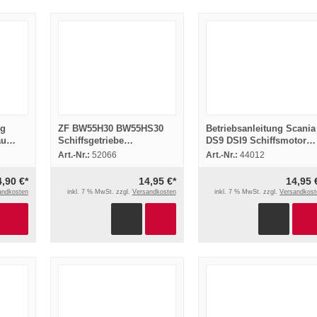
rg
ZF BW55H30 BW55HS30
Betriebsanleitung Scania
au
Schiffsgetriebe
DS9 DSI9 Schiffsmotor
t
Bedienungsanleitung
Wartung 1994
Art.-Nr.:
52066
Art.-Nr.:
44012
Betriebsanleitung
4,90 €*
14,95 €*
14,95 
andkosten
inkl. 7 % MwSt. zzgl.
Versandkosten
inkl. 7 % MwSt. zzgl.
Versandkost