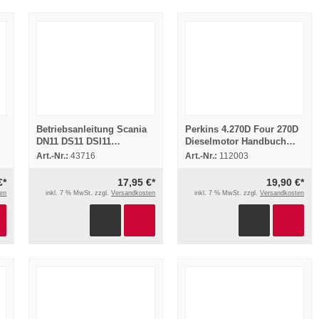
Betriebsanleitung Scania
Perkins 4.270D Four 270D
DN11 DS11 DSI11
Dieselmotor Handbuch
Schiffsmotor Wartung
Betriebsanleitung 1959
Art.-Nr.:
43716
Art.-Nr.:
112003
1992
€*
17,95 €*
19,90 €*
en
inkl. 7 % MwSt. zzgl.
Versandkosten
inkl. 7 % MwSt. zzgl.
Versandkosten