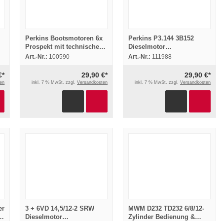
Perkins Bootsmotoren 6x
Perkins P3.144 3B152
Prospekt mit technischen
Dieselmotor
Daten 1970/80er Jahre
Bedienungsanleitung
Art.-Nr.:
100590
Art.-Nr.:
111988
Wartung 1962
€*
29,90 €*
29,90 €*
en
inkl. 7 % MwSt. zzgl.
Versandkosten
inkl. 7 % MwSt. zzgl.
Versandkosten
er
3 + 6VD 14,5/12-2 SRW
MWM D232 TD232 6/8/12-
or
Dieselmotor
Zylinder Bedienung &