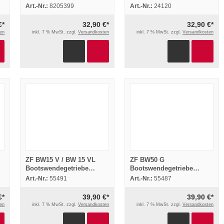
Reparaturhandbuch
Reparatur
Art.-Nr.:
8205399
Art.-Nr.:
24120
€*
32,90 €*
32,90 €*
en
inkl. 7 % MwSt. zzgl.
Versandkosten
inkl. 7 % MwSt. zzgl.
Versandkosten
ZF BW15 V / BW 15 VL
ZF BW50 G
Bootswendegetriebe
Bootswendegetriebe
Reparaturanleitung
Reparaturanleitung
Art.-Nr.:
55491
Art.-Nr.:
55487
€*
39,90 €*
39,90 €*
en
inkl. 7 % MwSt. zzgl.
Versandkosten
inkl. 7 % MwSt. zzgl.
Versandkosten