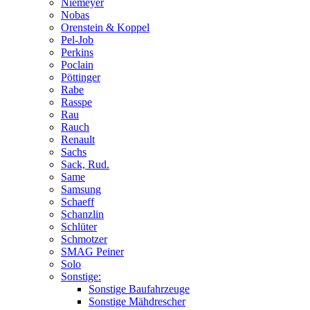
Niemeyer
Nobas
Orenstein & Koppel
Pel-Job
Perkins
Poclain
Pöttinger
Rabe
Rasspe
Rau
Rauch
Renault
Sachs
Sack, Rud.
Same
Samsung
Schaeff
Schanzlin
Schlüter
Schmotzer
SMAG Peiner
Solo
Sonstige:
Sonstige Baufahrzeuge
Sonstige Mähdrescher