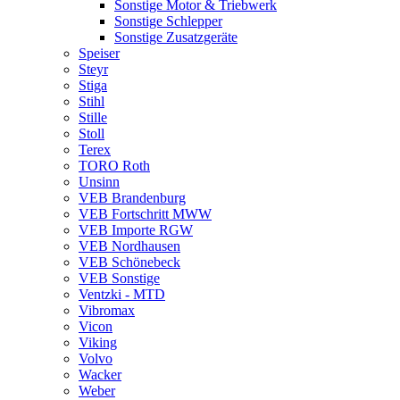
Sonstige Motor & Triebwerk
Sonstige Schlepper
Sonstige Zusatzgeräte
Speiser
Steyr
Stiga
Stihl
Stille
Stoll
Terex
TORO Roth
Unsinn
VEB Brandenburg
VEB Fortschritt MWW
VEB Importe RGW
VEB Nordhausen
VEB Schönebeck
VEB Sonstige
Ventzki - MTD
Vibromax
Vicon
Viking
Volvo
Wacker
Weber