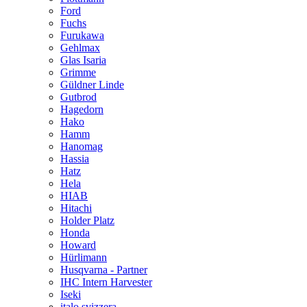
Ford
Fuchs
Furukawa
Gehlmax
Glas Isaria
Grimme
Güldner Linde
Gutbrod
Hagedorn
Hako
Hamm
Hanomag
Hassia
Hatz
Hela
HIAB
Hitachi
Holder Platz
Honda
Howard
Hürlimann
Husqvarna - Partner
IHC Intern Harvester
Iseki
italo svizzera