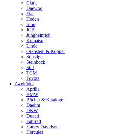
Clark
Daewoo
Fiat
Heden
Irion
JCB
Jungheinrich
Komatsu
Linde
Orenstein & Koppel
Sonstige
Steinbock
Still
TCM
Toyota
Zweiräder
Aprilia
BMW
Bücher & Kataloge
Daelim
DKW
Ducati
Fahrrad
Harley Davidson
Hercules