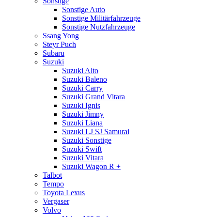
Sonstige
Sonstige Auto
Sonstige Militärfahrzeuge
Sonstige Nutzfahrzeuge
Ssang Yong
Steyr Puch
Subaru
Suzuki
Suzuki Alto
Suzuki Baleno
Suzuki Carry
Suzuki Grand Vitara
Suzuki Ignis
Suzuki Jimny
Suzuki Liana
Suzuki LJ SJ Samurai
Suzuki Sonstige
Suzuki Swift
Suzuki Vitara
Suzuki Wagon R +
Talbot
Tempo
Toyota Lexus
Vergaser
Volvo