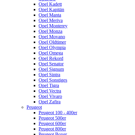
Opel Kadett
Opel Kapitän
Opel Manta
Opel Meriva
Opel Monterey
Opel Monza
Opel Movano
Opel Oldtimer
Opel Olympia
Opel Omega
Opel Rekord
Opel Senator
Opel Signum
Opel Sintra
Opel Sonstiges
Opel Tigra
Opel Vectra
Opel Vivaro
Opel Zafira
Peugeot
Peugeot 100 - 400er
Peugeot 500er
Peugeot 600er
Peugeot 800er
Peugeot Boxer