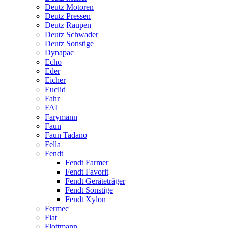
Deutz Motoren
Deutz Pressen
Deutz Raupen
Deutz Schwader
Deutz Sonstige
Dynapac
Echo
Eder
Eicher
Euclid
Fahr
FAI
Farymann
Faun
Faun Tadano
Fella
Fendt
Fendt Farmer
Fendt Favorit
Fendt Geräteträger
Fendt Sonstige
Fendt Xylon
Fermec
Fiat
Flottmann