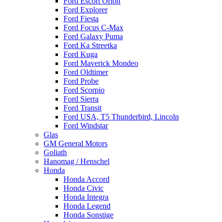
Ford Escort Orion
Ford Explorer
Ford Fiesta
Ford Focus C-Max
Ford Galaxy Puma
Ford Ka Streetka
Ford Kuga
Ford Maverick Mondeo
Ford Oldtimer
Ford Probe
Ford Scorpio
Ford Sierra
Ford Transit
Ford USA, T5 Thunderbird, Lincoln
Ford Windstar
Glas
GM General Motors
Goliath
Hanomag / Henschel
Honda
Honda Accord
Honda Civic
Honda Integra
Honda Legend
Honda Sonstige