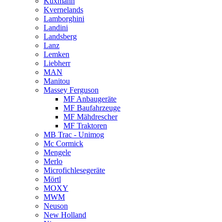
Kuxmann
Kvernelands
Lamborghini
Landini
Landsberg
Lanz
Lemken
Liebherr
MAN
Manitou
Massey Ferguson
MF Anbaugeräte
MF Baufahrzeuge
MF Mähdrescher
MF Traktoren
MB Trac - Unimog
Mc Cormick
Mengele
Merlo
Microfichlesegeräte
Mörtl
MOXY
MWM
Neuson
New Holland