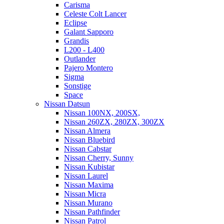
Carisma
Celeste Colt Lancer
Eclipse
Galant Sapporo
Grandis
L200 - L400
Outlander
Pajero Montero
Sigma
Sonstige
Space
Nissan Datsun
Nissan 100NX, 200SX,
Nissan 260ZX, 280ZX, 300ZX
Nissan Almera
Nissan Bluebird
Nissan Cabstar
Nissan Cherry, Sunny
Nissan Kubistar
Nissan Laurel
Nissan Maxima
Nissan Micra
Nissan Murano
Nissan Pathfinder
Nissan Patrol