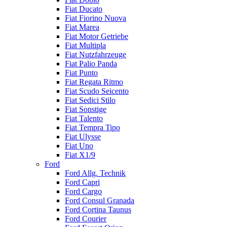
Fiat Ducato
Fiat Fiorino Nuova
Fiat Marea
Fiat Motor Getriebe
Fiat Multipla
Fiat Nutzfahrzeuge
Fiat Palio Panda
Fiat Punto
Fiat Regata Ritmo
Fiat Scudo Seicento
Fiat Sedici Stilo
Fiat Sonstige
Fiat Talento
Fiat Tempra Tipo
Fiat Ulysse
Fiat Uno
Fiat X1/9
Ford
Ford Allg. Technik
Ford Capri
Ford Cargo
Ford Consul Granada
Ford Cortina Taunus
Ford Courier