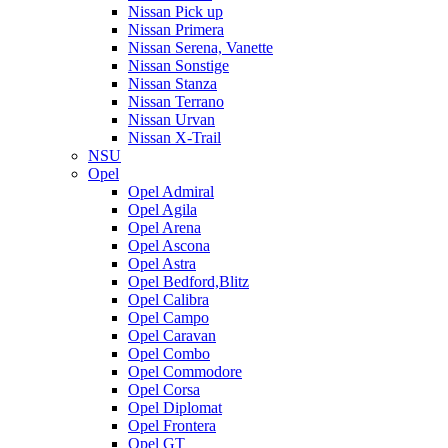
Nissan Pick up
Nissan Primera
Nissan Serena, Vanette
Nissan Sonstige
Nissan Stanza
Nissan Terrano
Nissan Urvan
Nissan X-Trail
NSU
Opel
Opel Admiral
Opel Agila
Opel Arena
Opel Ascona
Opel Astra
Opel Bedford,Blitz
Opel Calibra
Opel Campo
Opel Caravan
Opel Combo
Opel Commodore
Opel Corsa
Opel Diplomat
Opel Frontera
Opel GT