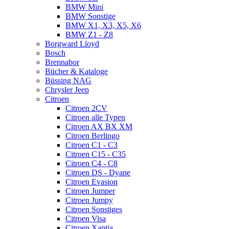
BMW Mini
BMW Sonstige
BMW X1, X3, X5, X6
BMW Z1 - Z8
Borgward Lloyd
Bosch
Brennabor
Bücher & Kataloge
Büssing NAG
Chrysler Jeep
Citroen
Citroen 2CV
Citroen alle Typen
Citroen AX BX XM
Citroen Berlingo
Citroen C1 - C3
Citroen C15 - C35
Citroen C4 - C8
Citroen DS - Dyane
Citroen Evasion
Citroen Jumper
Citroen Jumpy
Citroen Sonstiges
Citroen Visa
Citroen Xantia