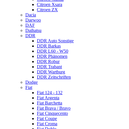
Citroen Xsara
Citroen ZX
Dacia
Daewoo
DAF
Daihatsu
DDR
DDR Auto Sonstige
DDR Barkas
DDR L60 - W50
DDR Phänomen
DDR Robur
DDR Trabant
DDR Wartburg
DDR Zeitschriften
Dodge
Fiat
Fiat 124 - 132
Fiat Argenta
Fiat Barchetta
Fiat Brava / Bravo
Fiat Cinquecento
Fiat Coupe
Fiat Croma
Fiat Doblo