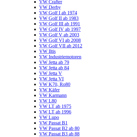
VW Crafter
VW Derby
VW Golf I ab 1974
VW Golf II ab 1983
VW Golf III ab 1991
VW Golf IV ab 1997
VW Golf V ab 2003
VW Golf VI ab 2008
VW Golf VII ab 2012
VW Iltis
VW Industriemotoren
VW Jetta ab 79
VW Jetta ab 84
VW Jetta V
VW Jetta VI
VW K70, Ro80
VW Käfer
VW Karmann
VW L80
VW LT ab 1975
VW LT ab 1996
VW Lupo
VW Passat B1
VW Passat B2 ab 80
VW Passat B3 ab 88