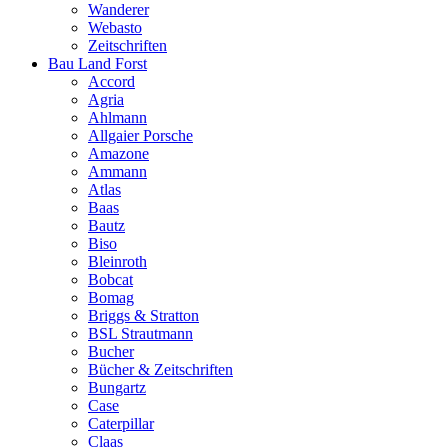
Wanderer
Webasto
Zeitschriften
Bau Land Forst
Accord
Agria
Ahlmann
Allgaier Porsche
Amazone
Ammann
Atlas
Baas
Bautz
Biso
Bleinroth
Bobcat
Bomag
Briggs & Stratton
BSL Strautmann
Bucher
Bücher & Zeitschriften
Bungartz
Case
Caterpillar
Claas