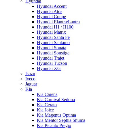
Hyundai
Hyundai Accent
Hyundai Atos
Hyundai Coupe
Hyundai Elantra/Lantra
Hyundai H1 / H100
Hyundai Matrix
Hyundai Santa Fe
Hyundai Santamo
Hyundai Sonata
Hyundai Sonstige
Hyundai Trajet
Hyundai Tucson
Hyundai XG
Isuzu
Iveco
Jaguar
Kia
Kia Carens
Kia Carnival Sedona
Kia Cerato
Kia Joice
Kia Magentis Optima
Kia Mentor Sephia Shuma
Kia Picanto Pregio