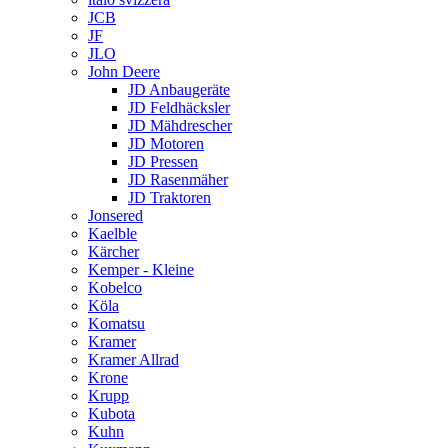
JCB
JF
JLO
John Deere
JD Anbaugeräte
JD Feldhäcksler
JD Mähdrescher
JD Motoren
JD Pressen
JD Rasenmäher
JD Traktoren
Jonsered
Kaelble
Kärcher
Kemper - Kleine
Kobelco
Köla
Komatsu
Kramer
Kramer Allrad
Krone
Krupp
Kubota
Kuhn