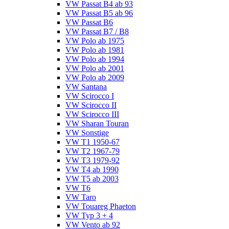
VW Passat B4 ab 93
VW Passat B5 ab 96
VW Passat B6
VW Passat B7 / B8
VW Polo ab 1975
VW Polo ab 1981
VW Polo ab 1994
VW Polo ab 2001
VW Polo ab 2009
VW Santana
VW Scirocco I
VW Scirocco II
VW Scirocco III
VW Sharan Touran
VW Sonstige
VW T1 1950-67
VW T2 1967-79
VW T3 1979-92
VW T4 ab 1990
VW T5 ab 2003
VW T6
VW Taro
VW Touareg Phaeton
VW Typ 3 + 4
VW Vento ab 92