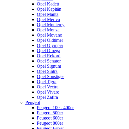
Opel Kadett
Opel Kapitän
Opel Manta
Opel Meriva
Opel Monterey
Opel Monza
Opel Movano
Opel Oldtimer
Opel Olympia
Opel Omega
Opel Rekord
Opel Senator
Opel Signum
Opel Sintra
Opel Sonstiges
Opel Tigra
Opel Vectra
Opel Vivaro
Opel Zafira
Peugeot
Peugeot 100 - 400er
Peugeot 500er
Peugeot 600er
Peugeot 800er
Peugeot Boxer