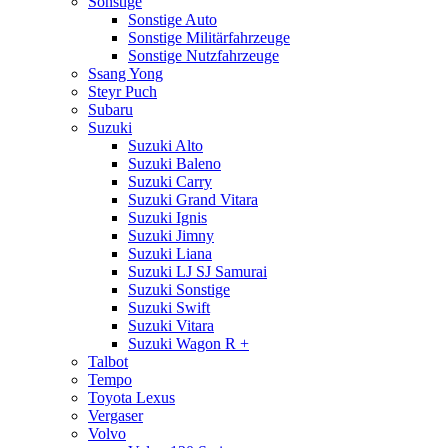
Sonstige
Sonstige Auto
Sonstige Militärfahrzeuge
Sonstige Nutzfahrzeuge
Ssang Yong
Steyr Puch
Subaru
Suzuki
Suzuki Alto
Suzuki Baleno
Suzuki Carry
Suzuki Grand Vitara
Suzuki Ignis
Suzuki Jimny
Suzuki Liana
Suzuki LJ SJ Samurai
Suzuki Sonstige
Suzuki Swift
Suzuki Vitara
Suzuki Wagon R +
Talbot
Tempo
Toyota Lexus
Vergaser
Volvo