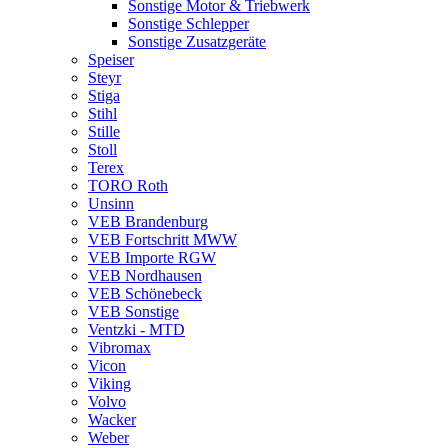
Sonstige Motor & Triebwerk
Sonstige Schlepper
Sonstige Zusatzgeräte
Speiser
Steyr
Stiga
Stihl
Stille
Stoll
Terex
TORO Roth
Unsinn
VEB Brandenburg
VEB Fortschritt MWW
VEB Importe RGW
VEB Nordhausen
VEB Schönebeck
VEB Sonstige
Ventzki - MTD
Vibromax
Vicon
Viking
Volvo
Wacker
Weber