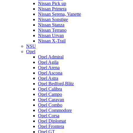
Nissan Pick up
Nissan Primera
Nissan Serena, Vanette
Nissan Sonstige
Nissan Stanza
Nissan Terrano
Nissan Urvan
Nissan X-Trail
NSU
Opel
Opel Admiral
Opel Agila
Opel Arena
Opel Ascona
Opel Astra
Opel Bedford,Blitz
Opel Calibra
Opel Campo
Opel Caravan
Opel Combo
Opel Commodore
Opel Corsa
Opel Diplomat
Opel Frontera
Opel GT