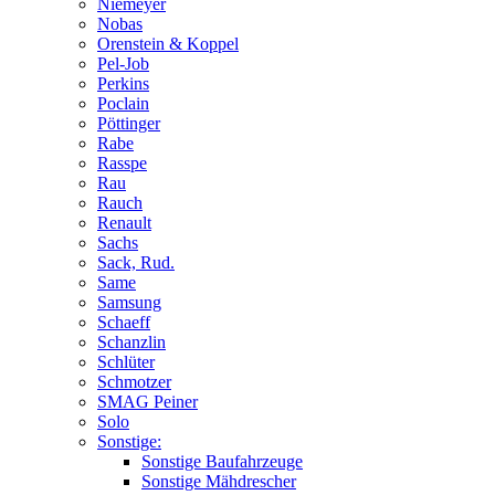
Niemeyer
Nobas
Orenstein & Koppel
Pel-Job
Perkins
Poclain
Pöttinger
Rabe
Rasspe
Rau
Rauch
Renault
Sachs
Sack, Rud.
Same
Samsung
Schaeff
Schanzlin
Schlüter
Schmotzer
SMAG Peiner
Solo
Sonstige:
Sonstige Baufahrzeuge
Sonstige Mähdrescher