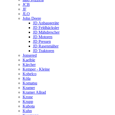
JCB
JF
JLO
John Deere
JD Anbaugeräte
JD Feldhäcksler
JD Mähdrescher
JD Motoren
JD Pressen
JD Rasenmäher
JD Traktoren
Jonsered
Kaelble
Kärcher
Kemper - Kleine
Kobelco
Köla
Komatsu
Kramer
Kramer Allrad
Krone
Krupp
Kubota
Kuhn