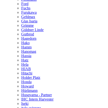
Ford
Fuchs
Furukawa
Gehlmax
Glas Isaria
Grimme
Güldner Linde
Gutbrod
Hagedorn
Hako
Hamm
Hanomag
Hassia
Hatz
Hela
HIAB
Hitachi
Holder Platz
Honda
Howard
Hürlimann
Husqvarna - Partner
IHC Intern Harvester
Iseki
italo svizzera