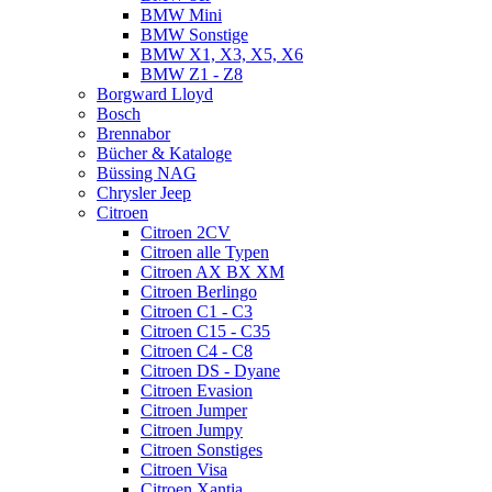
BMW Mini
BMW Sonstige
BMW X1, X3, X5, X6
BMW Z1 - Z8
Borgward Lloyd
Bosch
Brennabor
Bücher & Kataloge
Büssing NAG
Chrysler Jeep
Citroen
Citroen 2CV
Citroen alle Typen
Citroen AX BX XM
Citroen Berlingo
Citroen C1 - C3
Citroen C15 - C35
Citroen C4 - C8
Citroen DS - Dyane
Citroen Evasion
Citroen Jumper
Citroen Jumpy
Citroen Sonstiges
Citroen Visa
Citroen Xantia