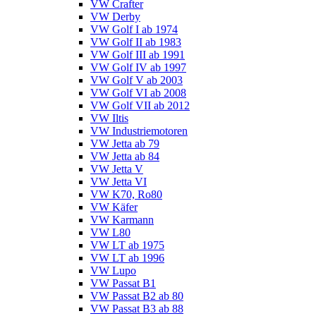
VW Crafter
VW Derby
VW Golf I ab 1974
VW Golf II ab 1983
VW Golf III ab 1991
VW Golf IV ab 1997
VW Golf V ab 2003
VW Golf VI ab 2008
VW Golf VII ab 2012
VW Iltis
VW Industriemotoren
VW Jetta ab 79
VW Jetta ab 84
VW Jetta V
VW Jetta VI
VW K70, Ro80
VW Käfer
VW Karmann
VW L80
VW LT ab 1975
VW LT ab 1996
VW Lupo
VW Passat B1
VW Passat B2 ab 80
VW Passat B3 ab 88