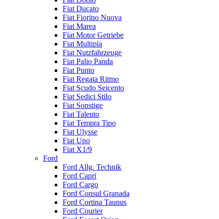
Fiat Ducato
Fiat Fiorino Nuova
Fiat Marea
Fiat Motor Getriebe
Fiat Multipla
Fiat Nutzfahrzeuge
Fiat Palio Panda
Fiat Punto
Fiat Regata Ritmo
Fiat Scudo Seicento
Fiat Sedici Stilo
Fiat Sonstige
Fiat Talento
Fiat Tempra Tipo
Fiat Ulysse
Fiat Uno
Fiat X1/9
Ford
Ford Allg. Technik
Ford Capri
Ford Cargo
Ford Consul Granada
Ford Cortina Taunus
Ford Courier