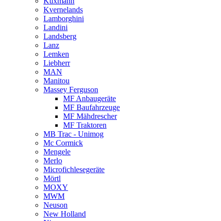
Kuxmann
Kvernelands
Lamborghini
Landini
Landsberg
Lanz
Lemken
Liebherr
MAN
Manitou
Massey Ferguson
MF Anbaugeräte
MF Baufahrzeuge
MF Mähdrescher
MF Traktoren
MB Trac - Unimog
Mc Cormick
Mengele
Merlo
Microfichlesegeräte
Mörtl
MOXY
MWM
Neuson
New Holland