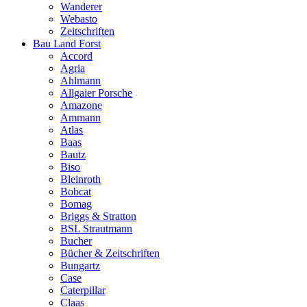
Wanderer
Webasto
Zeitschriften
Bau Land Forst
Accord
Agria
Ahlmann
Allgaier Porsche
Amazone
Ammann
Atlas
Baas
Bautz
Biso
Bleinroth
Bobcat
Bomag
Briggs & Stratton
BSL Strautmann
Bucher
Bücher & Zeitschriften
Bungartz
Case
Caterpillar
Claas