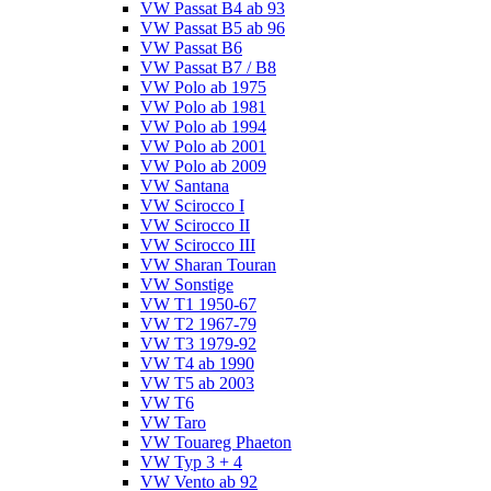
VW Passat B4 ab 93
VW Passat B5 ab 96
VW Passat B6
VW Passat B7 / B8
VW Polo ab 1975
VW Polo ab 1981
VW Polo ab 1994
VW Polo ab 2001
VW Polo ab 2009
VW Santana
VW Scirocco I
VW Scirocco II
VW Scirocco III
VW Sharan Touran
VW Sonstige
VW T1 1950-67
VW T2 1967-79
VW T3 1979-92
VW T4 ab 1990
VW T5 ab 2003
VW T6
VW Taro
VW Touareg Phaeton
VW Typ 3 + 4
VW Vento ab 92