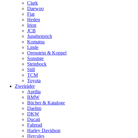
Clark
Daewoo
Fiat
Heden
Irion
JCB
Jungheinrich
Komatsu
Linde
Orenstein & Koppel
Sonstige
Steinbock
Still
TCM
Toyota
Zweiräder
Aprilia
BMW
Bücher & Kataloge
Daelim
DKW
Ducati
Fahrrad
Harley Davidson
Hercules