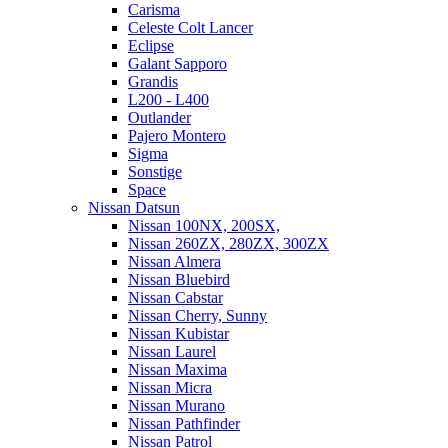
Carisma
Celeste Colt Lancer
Eclipse
Galant Sapporo
Grandis
L200 - L400
Outlander
Pajero Montero
Sigma
Sonstige
Space
Nissan Datsun
Nissan 100NX, 200SX,
Nissan 260ZX, 280ZX, 300ZX
Nissan Almera
Nissan Bluebird
Nissan Cabstar
Nissan Cherry, Sunny
Nissan Kubistar
Nissan Laurel
Nissan Maxima
Nissan Micra
Nissan Murano
Nissan Pathfinder
Nissan Patrol