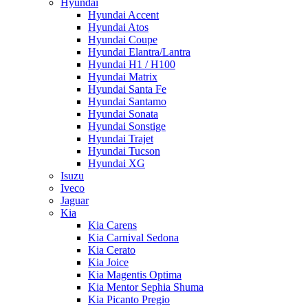
Hyundai
Hyundai Accent
Hyundai Atos
Hyundai Coupe
Hyundai Elantra/Lantra
Hyundai H1 / H100
Hyundai Matrix
Hyundai Santa Fe
Hyundai Santamo
Hyundai Sonata
Hyundai Sonstige
Hyundai Trajet
Hyundai Tucson
Hyundai XG
Isuzu
Iveco
Jaguar
Kia
Kia Carens
Kia Carnival Sedona
Kia Cerato
Kia Joice
Kia Magentis Optima
Kia Mentor Sephia Shuma
Kia Picanto Pregio