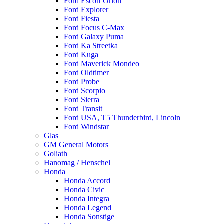
Ford Escort Orion
Ford Explorer
Ford Fiesta
Ford Focus C-Max
Ford Galaxy Puma
Ford Ka Streetka
Ford Kuga
Ford Maverick Mondeo
Ford Oldtimer
Ford Probe
Ford Scorpio
Ford Sierra
Ford Transit
Ford USA, T5 Thunderbird, Lincoln
Ford Windstar
Glas
GM General Motors
Goliath
Hanomag / Henschel
Honda
Honda Accord
Honda Civic
Honda Integra
Honda Legend
Honda Sonstige