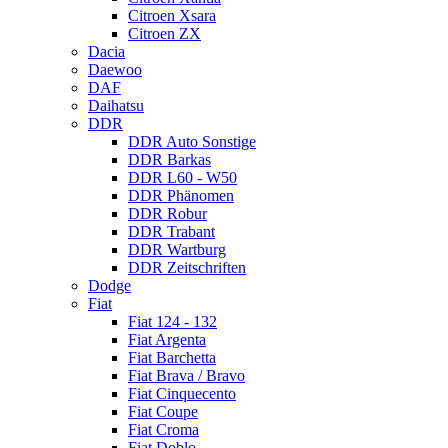
Citroen Xsara
Citroen ZX
Dacia
Daewoo
DAF
Daihatsu
DDR
DDR Auto Sonstige
DDR Barkas
DDR L60 - W50
DDR Phänomen
DDR Robur
DDR Trabant
DDR Wartburg
DDR Zeitschriften
Dodge
Fiat
Fiat 124 - 132
Fiat Argenta
Fiat Barchetta
Fiat Brava / Bravo
Fiat Cinquecento
Fiat Coupe
Fiat Croma
Fiat Doblo