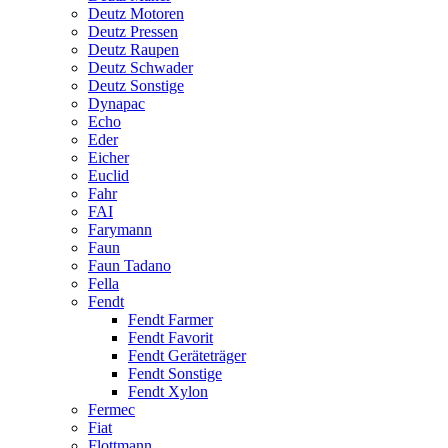
Deutz Motoren
Deutz Pressen
Deutz Raupen
Deutz Schwader
Deutz Sonstige
Dynapac
Echo
Eder
Eicher
Euclid
Fahr
FAI
Farymann
Faun
Faun Tadano
Fella
Fendt
Fendt Farmer
Fendt Favorit
Fendt Geräteträger
Fendt Sonstige
Fendt Xylon
Fermec
Fiat
Flottmann