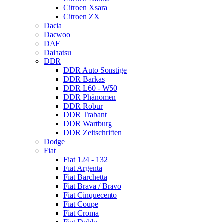
Citroen Xsara
Citroen ZX
Dacia
Daewoo
DAF
Daihatsu
DDR
DDR Auto Sonstige
DDR Barkas
DDR L60 - W50
DDR Phänomen
DDR Robur
DDR Trabant
DDR Wartburg
DDR Zeitschriften
Dodge
Fiat
Fiat 124 - 132
Fiat Argenta
Fiat Barchetta
Fiat Brava / Bravo
Fiat Cinquecento
Fiat Coupe
Fiat Croma
Fiat Doblo