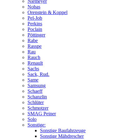
Niemeyer
Nobas
Orenstein & Koppel
Pel-Job
Perkins
Poclain
Pöttinger
Rabe
Rasspe
Rau
Rauch
Renault
Sachs
Sack, Rud.
Same
Samsung
Schaeff
Schanzlin
Schlüter
Schmotzer
SMAG Peiner
Solo
Sonstige:
Sonstige Baufahrzeuge
Sonstige Mähdrescher