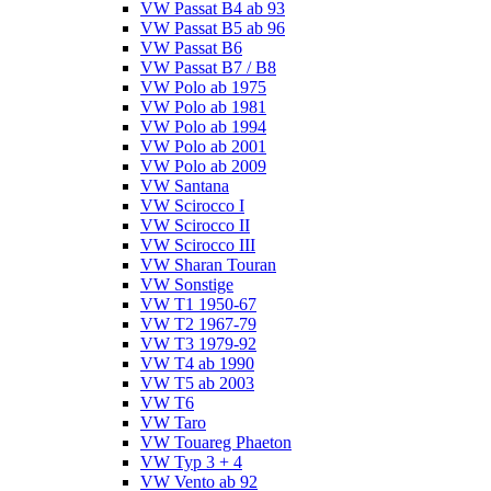
VW Passat B4 ab 93
VW Passat B5 ab 96
VW Passat B6
VW Passat B7 / B8
VW Polo ab 1975
VW Polo ab 1981
VW Polo ab 1994
VW Polo ab 2001
VW Polo ab 2009
VW Santana
VW Scirocco I
VW Scirocco II
VW Scirocco III
VW Sharan Touran
VW Sonstige
VW T1 1950-67
VW T2 1967-79
VW T3 1979-92
VW T4 ab 1990
VW T5 ab 2003
VW T6
VW Taro
VW Touareg Phaeton
VW Typ 3 + 4
VW Vento ab 92