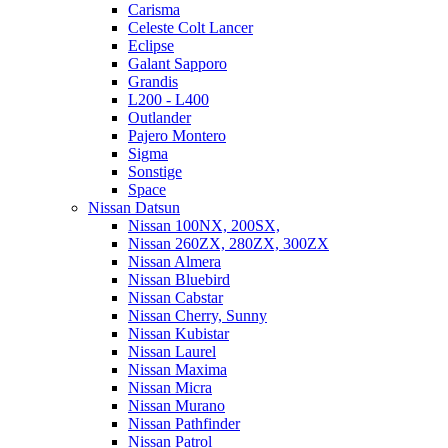
Carisma
Celeste Colt Lancer
Eclipse
Galant Sapporo
Grandis
L200 - L400
Outlander
Pajero Montero
Sigma
Sonstige
Space
Nissan Datsun
Nissan 100NX, 200SX,
Nissan 260ZX, 280ZX, 300ZX
Nissan Almera
Nissan Bluebird
Nissan Cabstar
Nissan Cherry, Sunny
Nissan Kubistar
Nissan Laurel
Nissan Maxima
Nissan Micra
Nissan Murano
Nissan Pathfinder
Nissan Patrol