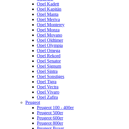
Opel Kadett
Opel Kapitän
Opel Manta
Opel Meriva
Opel Monterey
Opel Monza
Opel Movano
Opel Oldtimer
Opel Olympia
Opel Omega
Opel Rekord
Opel Senator
Opel Signum
Opel Sintra
Opel Sonstiges
Opel Tigra
Opel Vectra
Opel Vivaro
Opel Zafira
Peugeot
Peugeot 100 - 400er
Peugeot 500er
Peugeot 600er
Peugeot 800er
Peugeot Boxer