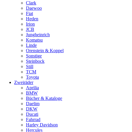
Clark
Daewoo
Fiat
Heden
Irion
JCB
Jungheinrich
Komatsu
Linde
Orenstein & Koppel
Sonstige
Steinbock
Still
TCM
Toyota
Zweiräder
Aprilia
BMW
Bücher & Kataloge
Daelim
DKW
Ducati
Fahrrad
Harley Davidson
Hercules