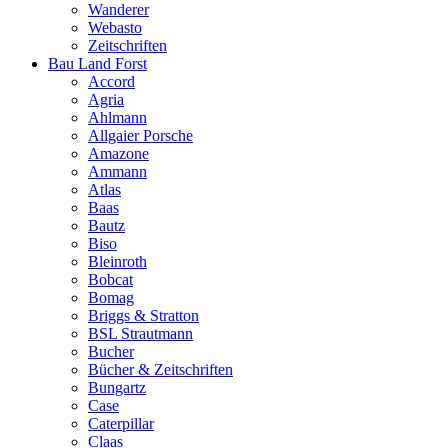
Wanderer
Webasto
Zeitschriften
Bau Land Forst
Accord
Agria
Ahlmann
Allgaier Porsche
Amazone
Ammann
Atlas
Baas
Bautz
Biso
Bleinroth
Bobcat
Bomag
Briggs & Stratton
BSL Strautmann
Bucher
Bücher & Zeitschriften
Bungartz
Case
Caterpillar
Claas