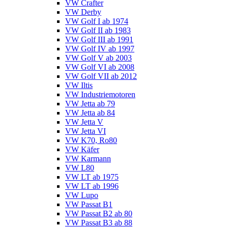
VW Crafter
VW Derby
VW Golf I ab 1974
VW Golf II ab 1983
VW Golf III ab 1991
VW Golf IV ab 1997
VW Golf V ab 2003
VW Golf VI ab 2008
VW Golf VII ab 2012
VW Iltis
VW Industriemotoren
VW Jetta ab 79
VW Jetta ab 84
VW Jetta V
VW Jetta VI
VW K70, Ro80
VW Käfer
VW Karmann
VW L80
VW LT ab 1975
VW LT ab 1996
VW Lupo
VW Passat B1
VW Passat B2 ab 80
VW Passat B3 ab 88