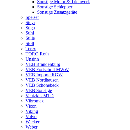
Sonstige Motor & Triebwerk
Sonstige Schlepper
Sonstige Zusatzgeräte
Speiser
Steyr
Stiga
Stihl
Stille
Stoll
Terex
TORO Roth
Unsinn
VEB Brandenburg
VEB Fortschritt MWW
VEB Importe RGW
VEB Nordhausen
VEB Schönebeck
VEB Sonstige
Ventzki - MTD
Vibromax
Vicon
Viking
Volvo
Wacker
Weber