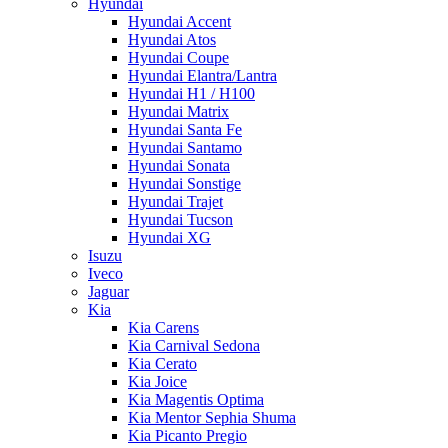
Hyundai
Hyundai Accent
Hyundai Atos
Hyundai Coupe
Hyundai Elantra/Lantra
Hyundai H1 / H100
Hyundai Matrix
Hyundai Santa Fe
Hyundai Santamo
Hyundai Sonata
Hyundai Sonstige
Hyundai Trajet
Hyundai Tucson
Hyundai XG
Isuzu
Iveco
Jaguar
Kia
Kia Carens
Kia Carnival Sedona
Kia Cerato
Kia Joice
Kia Magentis Optima
Kia Mentor Sephia Shuma
Kia Picanto Pregio