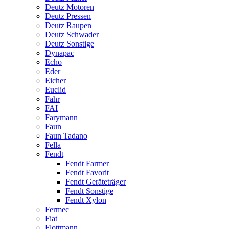
Deutz Motoren
Deutz Pressen
Deutz Raupen
Deutz Schwader
Deutz Sonstige
Dynapac
Echo
Eder
Eicher
Euclid
Fahr
FAI
Farymann
Faun
Faun Tadano
Fella
Fendt
Fendt Farmer
Fendt Favorit
Fendt Geräteträger
Fendt Sonstige
Fendt Xylon
Fermec
Fiat
Flottmann