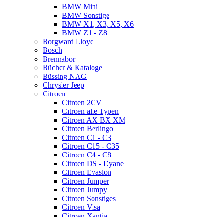
BMW Mini
BMW Sonstige
BMW X1, X3, X5, X6
BMW Z1 - Z8
Borgward Lloyd
Bosch
Brennabor
Bücher & Kataloge
Büssing NAG
Chrysler Jeep
Citroen
Citroen 2CV
Citroen alle Typen
Citroen AX BX XM
Citroen Berlingo
Citroen C1 - C3
Citroen C15 - C35
Citroen C4 - C8
Citroen DS - Dyane
Citroen Evasion
Citroen Jumper
Citroen Jumpy
Citroen Sonstiges
Citroen Visa
Citroen Xantia