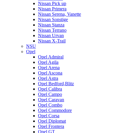
Nissan Pick up
Nissan Primera
Nissan Serena, Vanette
Nissan Sonstige
Nissan Stanza
Nissan Terrano
Nissan Urvan
Nissan X-Trail
NSU
Opel
Opel Admiral
Opel Agila
Opel Arena
Opel Ascona
Opel Astra
Opel Bedford,Blitz
Opel Calibra
Opel Campo
Opel Caravan
Opel Combo
Opel Commodore
Opel Corsa
Opel Diplomat
Opel Frontera
Opel GT