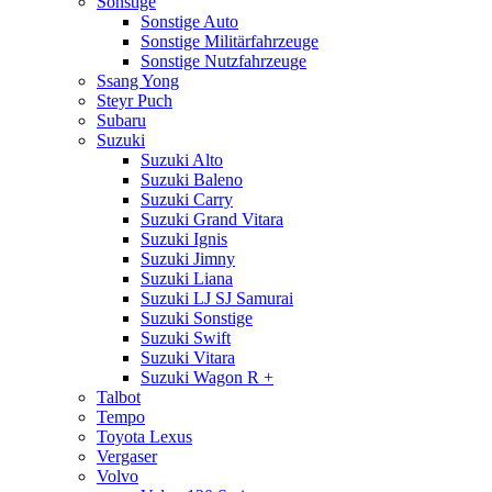
Sonstige
Sonstige Auto
Sonstige Militärfahrzeuge
Sonstige Nutzfahrzeuge
Ssang Yong
Steyr Puch
Subaru
Suzuki
Suzuki Alto
Suzuki Baleno
Suzuki Carry
Suzuki Grand Vitara
Suzuki Ignis
Suzuki Jimny
Suzuki Liana
Suzuki LJ SJ Samurai
Suzuki Sonstige
Suzuki Swift
Suzuki Vitara
Suzuki Wagon R +
Talbot
Tempo
Toyota Lexus
Vergaser
Volvo