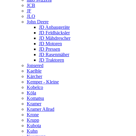
JCB
JF
JLO
John Deere
JD Anbaugeräte
JD Feldhäcksler
JD Mähdrescher
JD Motoren
JD Pressen
JD Rasenmäher
JD Traktoren
Jonsered
Kaelble
Kärcher
Kemper - Kleine
Kobelco
Köla
Komatsu
Kramer
Kramer Allrad
Krone
Krupp
Kubota
Kuhn