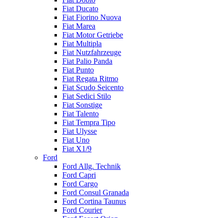
Fiat Ducato
Fiat Fiorino Nuova
Fiat Marea
Fiat Motor Getriebe
Fiat Multipla
Fiat Nutzfahrzeuge
Fiat Palio Panda
Fiat Punto
Fiat Regata Ritmo
Fiat Scudo Seicento
Fiat Sedici Stilo
Fiat Sonstige
Fiat Talento
Fiat Tempra Tipo
Fiat Ulysse
Fiat Uno
Fiat X1/9
Ford
Ford Allg. Technik
Ford Capri
Ford Cargo
Ford Consul Granada
Ford Cortina Taunus
Ford Courier