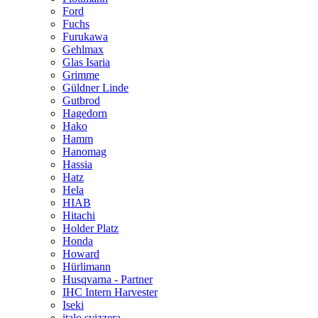
Ford
Fuchs
Furukawa
Gehlmax
Glas Isaria
Grimme
Güldner Linde
Gutbrod
Hagedorn
Hako
Hamm
Hanomag
Hassia
Hatz
Hela
HIAB
Hitachi
Holder Platz
Honda
Howard
Hürlimann
Husqvarna - Partner
IHC Intern Harvester
Iseki
italo svizzera