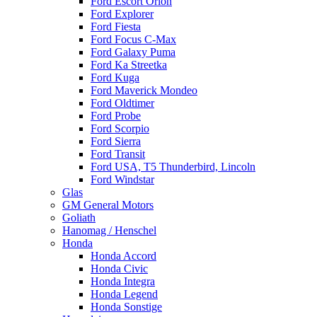
Ford Escort Orion
Ford Explorer
Ford Fiesta
Ford Focus C-Max
Ford Galaxy Puma
Ford Ka Streetka
Ford Kuga
Ford Maverick Mondeo
Ford Oldtimer
Ford Probe
Ford Scorpio
Ford Sierra
Ford Transit
Ford USA, T5 Thunderbird, Lincoln
Ford Windstar
Glas
GM General Motors
Goliath
Hanomag / Henschel
Honda
Honda Accord
Honda Civic
Honda Integra
Honda Legend
Honda Sonstige