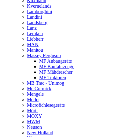
Kuxmann
Kvernelands
Lamborghini
Landini
Landsberg
Lanz
Lemken
Liebherr
MAN
Manitou
Massey Ferguson
MF Anbaugeräte
MF Baufahrzeuge
MF Mähdrescher
MF Traktoren
MB Trac - Unimog
Mc Cormick
Mengele
Merlo
Microfichlesegeräte
Mörtl
MOXY
MWM
Neuson
New Holland