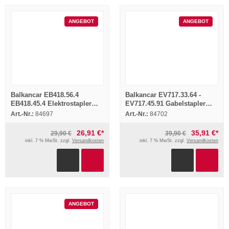
ANGEBOT
ANGEBOT
Balkancar EB418.56.4
Balkancar EV717.33.64 -
EB418.45.4 Elektrostapler
EV717.45.91 Gabelstapler
Ersatzteilliste 1978 Parts List
Betriebsanleitung 1980
Art.-Nr.:
84697
Art.-Nr.:
84702
Bedienun
26,91 €*
35,91 €*
29,90 €
39,90 €
inkl. 7 % MwSt. zzgl.
Versandkosten
inkl. 7 % MwSt. zzgl.
Versandkosten
ANGEBOT