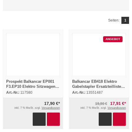
Seiten:
1
ANGEBOT
Prospekt Balkancar EP001
Balkancar EB418 Elektro
F3.EP10 Elektro Sitzwagen
Gabelstapler Ersatzteilliste
ca. 1960er Jahre Bulgarien
Parts Catalogue 1974
Art.-Nr.:
117580
Art.-Nr.:
13551487
17,90 €*
17,91 €*
19,90 €
inkl. 7 % MwSt. zzgl.
Versandkosten
inkl. 7 % MwSt. zzgl.
Versandkosten