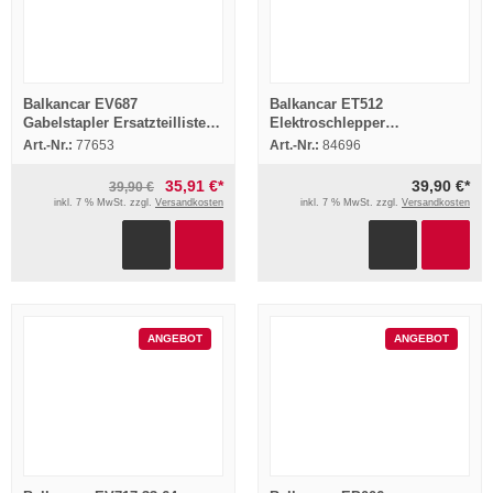
Balkancar EV687
Balkancar ET512
Gabelstapler Ersatzteilliste
Elektroschlepper
Parts List Pieces detachees
Ersatzteilliste Parts List
Art.-Nr.:
77653
Art.-Nr.:
84696
1990
Pieces rechange 1977
35,91 €*
39,90 €*
39,90 €
inkl. 7 % MwSt. zzgl.
Versandkosten
inkl. 7 % MwSt. zzgl.
Versandkosten
ANGEBOT
ANGEBOT