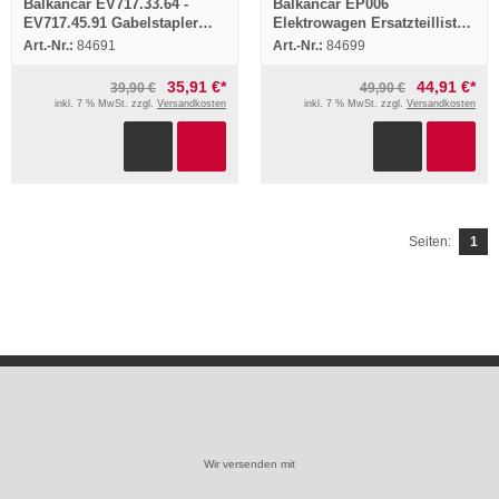
Balkancar EV717.33.64 -
Balkancar EP006
EV717.45.91 Gabelstapler
Elektrowagen Ersatzteilliste
Betriebsanleitung 1989
1977 Parts List Pieces
Art.-Nr.:
84691
Art.-Nr.:
84699
Bedienun
rechange
35,91 €*
44,91 €*
39,90 €
49,90 €
inkl. 7 % MwSt. zzgl.
Versandkosten
inkl. 7 % MwSt. zzgl.
Versandkosten
Seiten:
1
Wir versenden mit