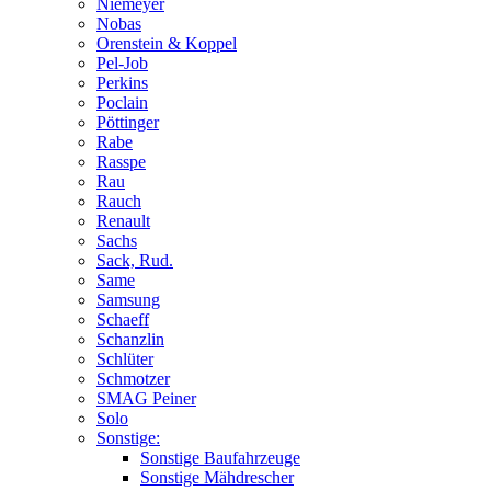
Niemeyer
Nobas
Orenstein & Koppel
Pel-Job
Perkins
Poclain
Pöttinger
Rabe
Rasspe
Rau
Rauch
Renault
Sachs
Sack, Rud.
Same
Samsung
Schaeff
Schanzlin
Schlüter
Schmotzer
SMAG Peiner
Solo
Sonstige:
Sonstige Baufahrzeuge
Sonstige Mähdrescher