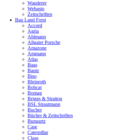
Wanderer
Webasto
Zeitschriften
Bau Land Forst
Accord
Agria
Ahlmann
Allgaier Porsche
Amazone
Ammann
Atlas
Baas
Bautz
Biso
Bleinroth
Bobcat
Bomag
Briggs & Stratton
BSL Strautmann
Bucher
Bücher & Zeitschriften
Bungartz
Case
Caterpillar
Claas