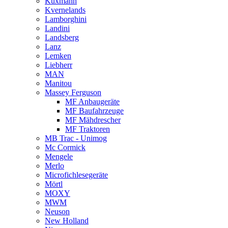
Kuxmann
Kvernelands
Lamborghini
Landini
Landsberg
Lanz
Lemken
Liebherr
MAN
Manitou
Massey Ferguson
MF Anbaugeräte
MF Baufahrzeuge
MF Mähdrescher
MF Traktoren
MB Trac - Unimog
Mc Cormick
Mengele
Merlo
Microfichlesegeräte
Mörtl
MOXY
MWM
Neuson
New Holland