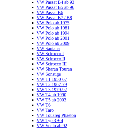
VW Passat B4 ab 93
VW Passat B5 ab 96
VW Passat B6
VW Passat B7 / B8
VW Polo ab 1975
VW Polo ab 1981
VW Polo ab 1994
VW Polo ab 2001
VW Polo ab 2009
VW Santana
VW Scirocco I
VW Scirocco II
VW Scirocco III
VW Sharan Touran
VW Sonstige
VW T1 1950-67
VW T2 1967-79
VW T3 1979-92
VW T4 ab 1990
VW T5 ab 2003
VW T6
VW Taro
VW Touareg Phaeton
VW Typ 3 + 4
VW Vento ab 92