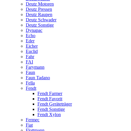
Deutz Motoren
Deutz Pressen
Deutz Raupen
Deutz Schwader
Deutz Sonstige
Dynapac
Echo
Eder
Eicher
Euclid
Fahr
FAI
Farymann
Faun
Faun Tadano
Fella
Fendt
Fendt Farmer
Fendt Favorit
Fendt Geräteträger
Fendt Sonstige
Fendt Xylon
Fermec
Fiat
Flottmann