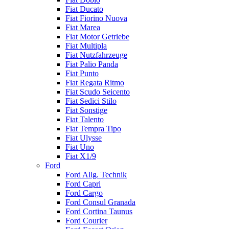
Fiat Ducato
Fiat Fiorino Nuova
Fiat Marea
Fiat Motor Getriebe
Fiat Multipla
Fiat Nutzfahrzeuge
Fiat Palio Panda
Fiat Punto
Fiat Regata Ritmo
Fiat Scudo Seicento
Fiat Sedici Stilo
Fiat Sonstige
Fiat Talento
Fiat Tempra Tipo
Fiat Ulysse
Fiat Uno
Fiat X1/9
Ford
Ford Allg. Technik
Ford Capri
Ford Cargo
Ford Consul Granada
Ford Cortina Taunus
Ford Courier