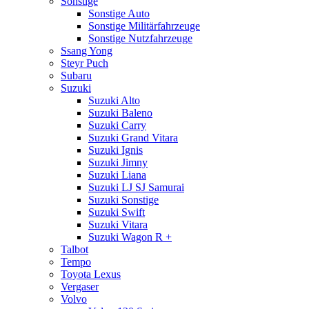
Sonstige
Sonstige Auto
Sonstige Militärfahrzeuge
Sonstige Nutzfahrzeuge
Ssang Yong
Steyr Puch
Subaru
Suzuki
Suzuki Alto
Suzuki Baleno
Suzuki Carry
Suzuki Grand Vitara
Suzuki Ignis
Suzuki Jimny
Suzuki Liana
Suzuki LJ SJ Samurai
Suzuki Sonstige
Suzuki Swift
Suzuki Vitara
Suzuki Wagon R +
Talbot
Tempo
Toyota Lexus
Vergaser
Volvo