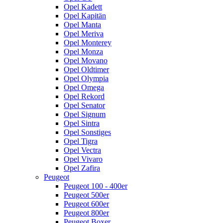
Opel Kadett
Opel Kapitän
Opel Manta
Opel Meriva
Opel Monterey
Opel Monza
Opel Movano
Opel Oldtimer
Opel Olympia
Opel Omega
Opel Rekord
Opel Senator
Opel Signum
Opel Sintra
Opel Sonstiges
Opel Tigra
Opel Vectra
Opel Vivaro
Opel Zafira
Peugeot
Peugeot 100 - 400er
Peugeot 500er
Peugeot 600er
Peugeot 800er
Peugeot Boxer