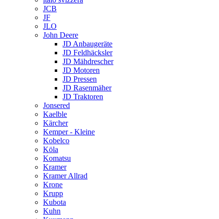
JCB
JF
JLO
John Deere
JD Anbaugeräte
JD Feldhäcksler
JD Mähdrescher
JD Motoren
JD Pressen
JD Rasenmäher
JD Traktoren
Jonsered
Kaelble
Kärcher
Kemper - Kleine
Kobelco
Köla
Komatsu
Kramer
Kramer Allrad
Krone
Krupp
Kubota
Kuhn