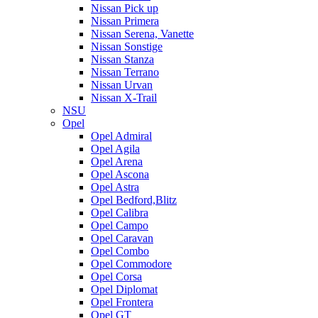
Nissan Pick up
Nissan Primera
Nissan Serena, Vanette
Nissan Sonstige
Nissan Stanza
Nissan Terrano
Nissan Urvan
Nissan X-Trail
NSU
Opel
Opel Admiral
Opel Agila
Opel Arena
Opel Ascona
Opel Astra
Opel Bedford,Blitz
Opel Calibra
Opel Campo
Opel Caravan
Opel Combo
Opel Commodore
Opel Corsa
Opel Diplomat
Opel Frontera
Opel GT