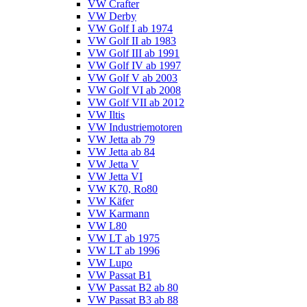
VW Crafter
VW Derby
VW Golf I ab 1974
VW Golf II ab 1983
VW Golf III ab 1991
VW Golf IV ab 1997
VW Golf V ab 2003
VW Golf VI ab 2008
VW Golf VII ab 2012
VW Iltis
VW Industriemotoren
VW Jetta ab 79
VW Jetta ab 84
VW Jetta V
VW Jetta VI
VW K70, Ro80
VW Käfer
VW Karmann
VW L80
VW LT ab 1975
VW LT ab 1996
VW Lupo
VW Passat B1
VW Passat B2 ab 80
VW Passat B3 ab 88