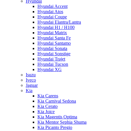
Hyundai
Hyundai Accent
Hyundai Atos
Hyundai Coupe
Hyundai Elantra/Lantra
Hyundai H1 / H100
Hyundai Matrix
Hyundai Santa Fe
Hyundai Santamo
Hyundai Sonata
Hyundai Sonstige
Hyundai Trajet
Hyundai Tucson
Hyundai XG
Isuzu
Iveco
Jaguar
Kia
Kia Carens
Kia Carnival Sedona
Kia Cerato
Kia Joice
Kia Magentis Optima
Kia Mentor Sephia Shuma
Kia Picanto Pregio