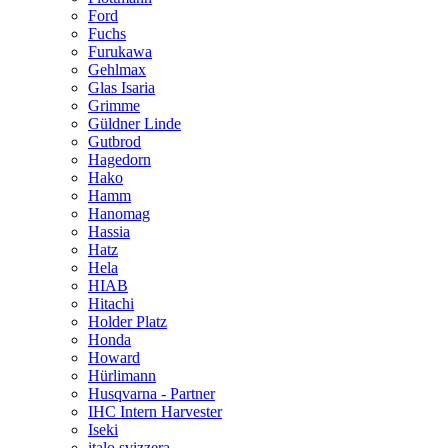
Ford
Fuchs
Furukawa
Gehlmax
Glas Isaria
Grimme
Güldner Linde
Gutbrod
Hagedorn
Hako
Hamm
Hanomag
Hassia
Hatz
Hela
HIAB
Hitachi
Holder Platz
Honda
Howard
Hürlimann
Husqvarna - Partner
IHC Intern Harvester
Iseki
italo svizzera