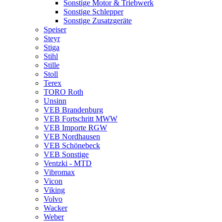
Sonstige Motor & Triebwerk
Sonstige Schlepper
Sonstige Zusatzgeräte
Speiser
Steyr
Stiga
Stihl
Stille
Stoll
Terex
TORO Roth
Unsinn
VEB Brandenburg
VEB Fortschritt MWW
VEB Importe RGW
VEB Nordhausen
VEB Schönebeck
VEB Sonstige
Ventzki - MTD
Vibromax
Vicon
Viking
Volvo
Wacker
Weber