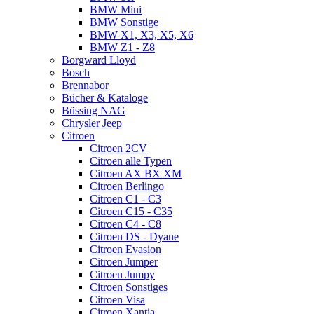
BMW Mini
BMW Sonstige
BMW X1, X3, X5, X6
BMW Z1 - Z8
Borgward Lloyd
Bosch
Brennabor
Bücher & Kataloge
Büssing NAG
Chrysler Jeep
Citroen
Citroen 2CV
Citroen alle Typen
Citroen AX BX XM
Citroen Berlingo
Citroen C1 - C3
Citroen C15 - C35
Citroen C4 - C8
Citroen DS - Dyane
Citroen Evasion
Citroen Jumper
Citroen Jumpy
Citroen Sonstiges
Citroen Visa
Citroen Xantia