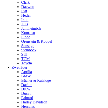
Clark
Daewoo
Fiat
Heden
Irion
JCB
Jungheinrich
Komatsu
Linde
Orenstein & Koppel
Sonstige
Steinbock
Still
TCM
Toyota
Zweiräder
Aprilia
BMW
Bücher & Kataloge
Daelim
DKW
Ducati
Fahrrad
Harley Davidson
Hercules