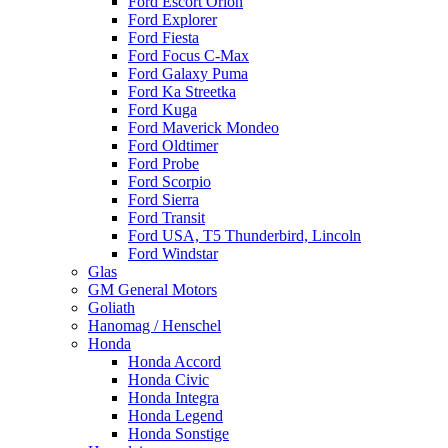
Ford Escort Orion
Ford Explorer
Ford Fiesta
Ford Focus C-Max
Ford Galaxy Puma
Ford Ka Streetka
Ford Kuga
Ford Maverick Mondeo
Ford Oldtimer
Ford Probe
Ford Scorpio
Ford Sierra
Ford Transit
Ford USA, T5 Thunderbird, Lincoln
Ford Windstar
Glas
GM General Motors
Goliath
Hanomag / Henschel
Honda
Honda Accord
Honda Civic
Honda Integra
Honda Legend
Honda Sonstige