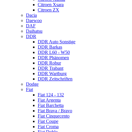
Citroen Xsara
Citroen ZX
Dacia
Daewoo
DAF
Daihatsu
DDR
DDR Auto Sonstige
DDR Barkas
DDR L60 - W50
DDR Phänomen
DDR Robur
DDR Trabant
DDR Wartburg
DDR Zeitschriften
Dodge
Fiat
Fiat 124 - 132
Fiat Argenta
Fiat Barchetta
Fiat Brava / Bravo
Fiat Cinquecento
Fiat Coupe
Fiat Croma
Fiat Doblo