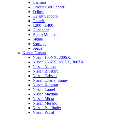
Carisma
Celeste Colt Lancer
Eclipse
Galant Sapporo
Grandis
L200 - L400
Outlander
Pajero Montero
Sigma
Sonstige
Space
Nissan Datsun
Nissan 100NX, 200SX,
Nissan 260ZX, 280ZX, 300ZX
Nissan Almera
Nissan Bluebird
Nissan Cabstar
Nissan Cherry, Sunny
Nissan Kubistar
Nissan Laurel
Nissan Maxima
Nissan Micra
Nissan Murano
Nissan Pathfinder
Nissan Patrol