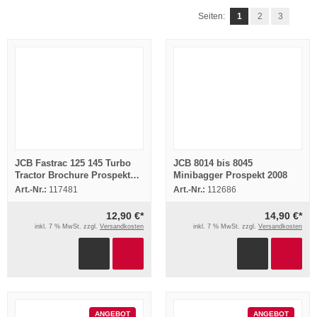
Seiten:
1
2
3
JCB Fastrac 125 145 Turbo
JCB 8014 bis 8045
Tractor Brochure Prospekt
Minibagger Prospekt 2008
1991
Art.-Nr.:
117481
Art.-Nr.:
112686
12,90 €*
14,90 €*
inkl. 7 % MwSt. zzgl.
Versandkosten
inkl. 7 % MwSt. zzgl.
Versandkosten
ANGEBOT
ANGEBOT