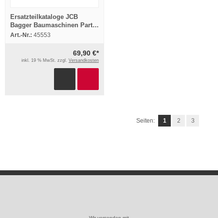
Ersatzteilkataloge JCB
Bagger Baumaschinen Parts
Ersatzteillisten ca. 200 Stück
Art.-Nr.:
45553
69,90 €*
inkl. 19 % MwSt. zzgl.
Versandkosten
Seiten:
1
2
3
Wir versenden mit