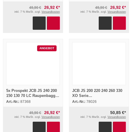
26,92 €*
26,92 €*
49,90 €
49,90 €
inkl. 7 % MwSt. zzgl.
Versandkosten
inkl. 7 % MwSt. zzgl.
Versandkosten
ANGEBOT
5x Prospekt JCB JS 240 200
JCB JS 200 220 240 260 330
150 130 70 LC Raupenbagger
XO Serie
1996
Schulungshandbuch 1999
Art.-Nr.:
87368
Art.-Nr.:
78026
26,92 €*
50,85 €*
49,90 €
inkl. 7 % MwSt. zzgl.
Versandkosten
inkl. 7 % MwSt. zzgl.
Versandkosten