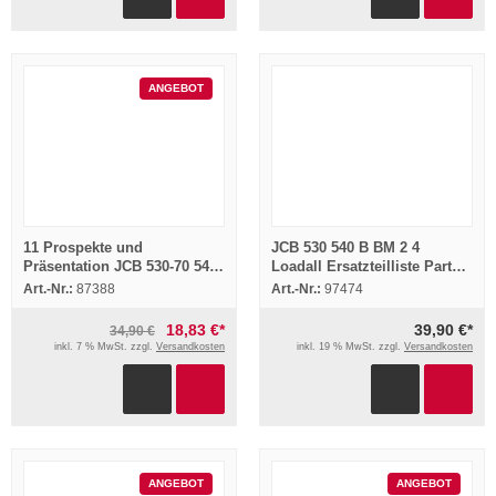
ANGEBOT
11 Prospekte und
JCB 530 540 B BM 2 4
Präsentation JCB 530-70 540-
Loadall Ersatzteilliste Parts
170 520-50 Teleskopen
List 1992 Microfich
Art.-Nr.:
87388
Art.-Nr.:
97474
Radlader 2002
18,83 €*
39,90 €*
34,90 €
inkl. 7 % MwSt. zzgl.
Versandkosten
inkl. 19 % MwSt. zzgl.
Versandkosten
ANGEBOT
ANGEBOT