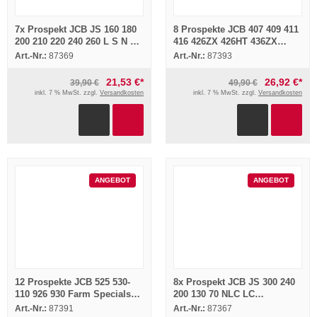
7x Prospekt JCB JS 160 180
8 Prospekte JCB 407 409 411
200 210 220 240 260 L S N NL
416 426ZX 426HT 436ZX
Raupenbagger 2000
436HT Radlader 1995/96
Art.-Nr.:
87369
Art.-Nr.:
87393
21,53 €*
26,92 €*
39,90 €
49,90 €
inkl. 7 % MwSt. zzgl.
Versandkosten
inkl. 7 % MwSt. zzgl.
Versandkosten
ANGEBOT
ANGEBOT
12 Prospekte JCB 525 530-
8x Prospekt JCB JS 300 240
110 926 930 Farm Specials
200 130 70 NLC LC
Teleskopen Stapler 1990-95
Raupenbagger 1995
Art.-Nr.:
87391
Art.-Nr.:
87367