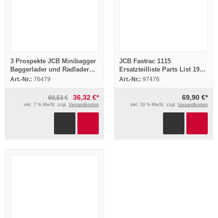
3 Prospekte JCB Minibagger
JCB Fastrac 1115
Baggerlader und Radlader
Ersatzteilliste Parts List 1994
Produktpalette
Microfich
Art.-Nr.:
76479
Art.-Nr.:
97476
36,32 €*
69,90 €*
60,53 €
inkl. 7 % MwSt. zzgl.
Versandkosten
inkl. 19 % MwSt. zzgl.
Versandkosten