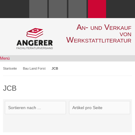
An- und Verkauf
von
Werkstattliteratur
Menü
Startseite
Bau Land Forst
JCB
JCB