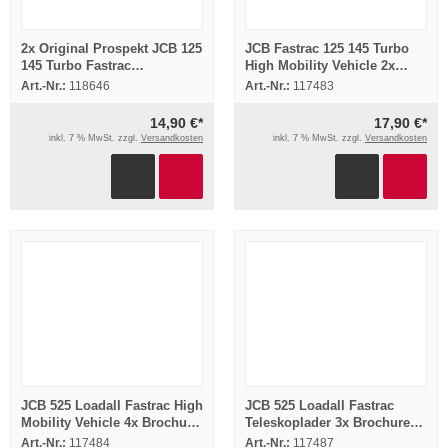
2x Original Prospekt JCB 125
JCB Fastrac 125 145 Turbo
145 Turbo Fastrac
High Mobility Vehicle 2x
Allradackerschlepper ca.
Brochure Prospekt 1990/91
Art.-Nr.:
118646
Art.-Nr.:
117483
90er J
14,90 €*
17,90 €*
inkl. 7 % MwSt. zzgl.
Versandkosten
inkl. 7 % MwSt. zzgl.
Versandkosten
JCB 525 Loadall Fastrac High
JCB 525 Loadall Fastrac
Mobility Vehicle 4x Brochure
Teleskoplader 3x Brochure
Prospekt 1989/91
Prospekt 1990er Jahre
Art.-Nr.:
117484
Art.-Nr.:
117487