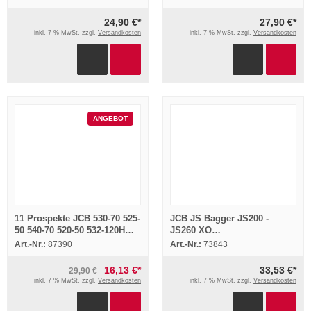
24,90 €*
27,90 €*
inkl. 7 % MwSt. zzgl.
Versandkosten
inkl. 7 % MwSt. zzgl.
Versandkosten
ANGEBOT
11 Prospekte JCB 530-70 525-
JCB JS Bagger JS200 -
50 540-70 520-50 532-120H
JS260 XO
Teleskopen Lader 2000/2001
Schulungshandbuch
Art.-Nr.:
87390
Art.-Nr.:
73843
Training Werkstatthandbuch
16,13 €*
33,53 €*
29,90 €
inkl. 7 % MwSt. zzgl.
Versandkosten
inkl. 7 % MwSt. zzgl.
Versandkosten