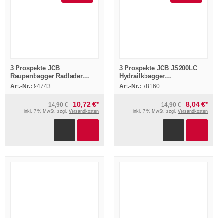
3 Prospekte JCB
3 Prospekte JCB JS200LC
Raupenbagger Radlader
Hydrailkbagger
Muldenkipper 1988/89
Raupenbagger 1993-1995
Art.-Nr.:
94743
Art.-Nr.:
78160
10,72 €*
8,04 €*
14,90 €
14,90 €
inkl. 7 % MwSt. zzgl.
Versandkosten
inkl. 7 % MwSt. zzgl.
Versandkosten