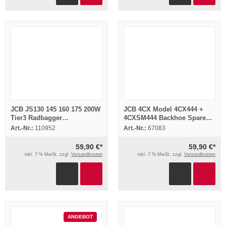
JCB JS130 145 160 175 200W
JCB 4CX Model 4CX444 +
Tier3 Radbagger
4CXSM444 Backhoe Spare
Betriebsanleitung
Parts List Catalog image
Art.-Nr.:
110952
Art.-Nr.:
67083
Bedienungsanleitung
59,90 €*
59,90 €*
inkl. 7 % MwSt. zzgl.
Versandkosten
inkl. 7 % MwSt. zzgl.
Versandkosten
ANGEBOT