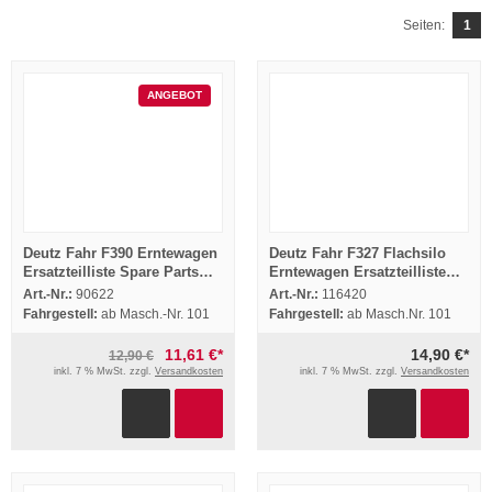
Seiten:
1
ANGEBOT
Deutz Fahr F390 Erntewagen
Deutz Fahr F327 Flachsilo
Ersatzteilliste Spare Parts
Erntewagen Ersatzteilliste
List 1980
Spare Parts List 1980
Art.-Nr.:
90622
Art.-Nr.:
116420
Fahrgestell:
ab Masch.-Nr. 101
Fahrgestell:
ab Masch.Nr. 101
11,61 €*
14,90 €*
12,90 €
inkl. 7 % MwSt. zzgl.
Versandkosten
inkl. 7 % MwSt. zzgl.
Versandkosten