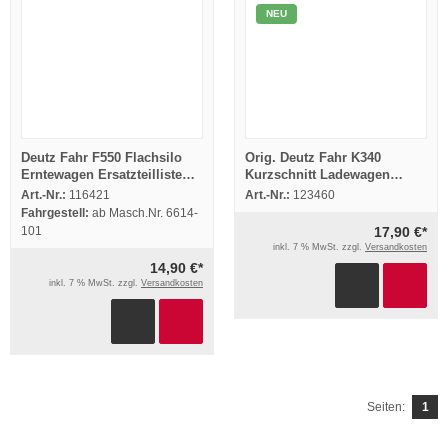
NEU
Deutz Fahr F550 Flachsilo
Orig. Deutz Fahr K340
Erntewagen Ersatzteilliste
Kurzschnitt Ladewagen
Spare Parts List 1984
Betriebsanleitung Wartung
Art.-Nr.:
116421
Art.-Nr.:
123460
1981
Fahrgestell:
ab Masch.Nr. 6614-
101
17,90 €*
inkl. 7 % MwSt. zzgl.
Versandkosten
14,90 €*
inkl. 7 % MwSt. zzgl.
Versandkosten
Seiten:
1