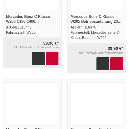
Mercedes Benz C-Klasse
Mercedes Benz C-Klasse
W205 C180-C400
W205 Betriebsanleitung 2019
Betriebsanleitung 2014
Bedienung Bordbuch
Art.-Nr.:
118446
Art.-Nr.:
118476
Bedienung Bordbuch
Deutsch
Fahrgestell:
W205
Fahrgestell:
Mercedes Benz C-
Klasse Baureihe W205
39,90 €*
inkl. 7 % MwSt. zzgl.
Versandkosten
39,90 €*
inkl. 7 % MwSt. zzgl.
Versandkosten