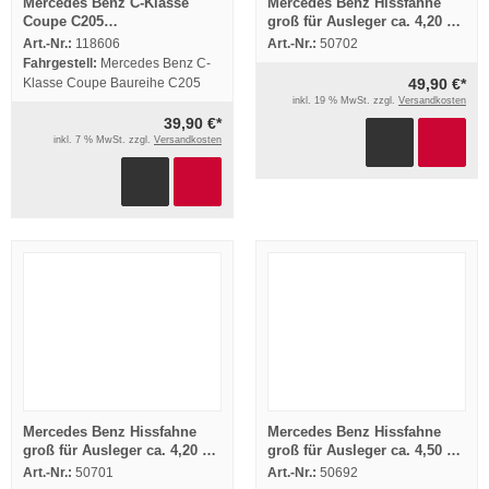
Mercedes Benz C-Klasse
Mercedes Benz Hissfahne
Coupe C205
groß für Ausleger ca. 4,20 x
Betriebsanleitung 2015
1,20 m C-Klasse T-Modell
Art.-Nr.:
118606
Art.-Nr.:
50702
Bordbuch Deutsch
Fahrgestell:
Mercedes Benz C-
Klasse Coupe Baureihe C205
49,90 €*
inkl. 19 % MwSt. zzgl.
Versandkosten
39,90 €*
inkl. 7 % MwSt. zzgl.
Versandkosten
Mercedes Benz Hissfahne
Mercedes Benz Hissfahne
groß für Ausleger ca. 4,20 x
groß für Ausleger ca. 4,50 x
1,20 m C-Klasse Sportcoupe
1,20 m C-Klasse 4matik
Art.-Nr.:
50701
Art.-Nr.:
50692