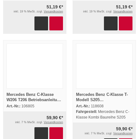
51,19 €*
51,19 €*
inkl. 19 % MwSt. zzgl.
Versandkosten
inkl. 19 % MwSt. zzgl.
Versandkosten
Mercedes Benz C-Klasse
Mercedes Benz C-Klasse T-
W206 T206 Betriebsanleitung
Modell S205
Bordmappe 2012
Betriebsanleitung 2019
Art.-Nr.:
106805
Art.-Nr.:
118608
Bordbuch Deutsch
Fahrgestell:
Mercedes Benz C-
59,90 €*
Klasse Kombi Baureihe S205
inkl. 7 % MwSt. zzgl.
Versandkosten
59,90 €*
inkl. 7 % MwSt. zzgl.
Versandkosten