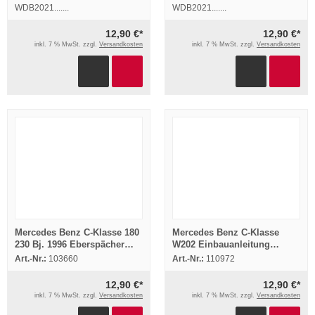
WDB2021.......
WDB2021.......
12,90 €*
12,90 €*
inkl. 7 % MwSt. zzgl.
Versandkosten
inkl. 7 % MwSt. zzgl.
Versandkosten
Mercedes Benz C-Klasse 180
Mercedes Benz C-Klasse
230 Bj. 1996 Eberspächer
W202 Einbauanleitung
Hydronic B4WSC Einbau
Webasto Thermo Top T
Art.-Nr.:
103660
Art.-Nr.:
110972
BW/DW50 Heizung
12,90 €*
12,90 €*
inkl. 7 % MwSt. zzgl.
Versandkosten
inkl. 7 % MwSt. zzgl.
Versandkosten