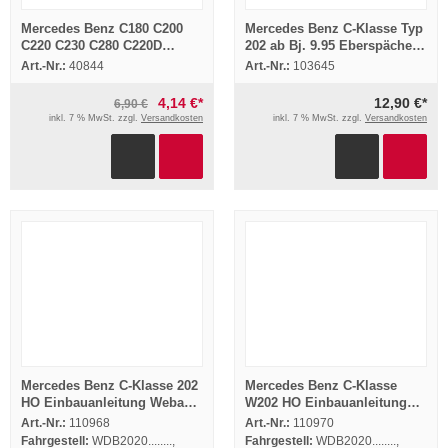
Mercedes Benz C180 C200
Mercedes Benz C-Klasse Typ
C220 C230 C280 C220D
202 ab Bj. 9.95 Eberspächer
C250TD Prospekt 1996
Hydronic D4WSC Einbau
Art.-Nr.:
40844
Art.-Nr.:
103645
4,14 €*
12,90 €*
6,90 €
inkl. 7 % MwSt. zzgl.
Versandkosten
inkl. 7 % MwSt. zzgl.
Versandkosten
Mercedes Benz C-Klasse 202
Mercedes Benz C-Klasse
HO Einbauanleitung Webasto
W202 HO Einbauanleitung
Thermo Top Z/C-B/D Heizung
Webasto Thermo Top Z/C
Art.-Nr.:
110968
Art.-Nr.:
110970
Heizung
Fahrgestell:
WDB2020........,
Fahrgestell:
WDB2020........,