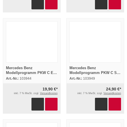
Mercedes Benz
Mercedes Benz
Modellprogramm PKW C E S
Modellprogramm PKW C S E
SL G Klasse 4x Prospekt
Klasse 5x Prospekt 1991/93
Art.-Nr.:
103944
Art.-Nr.:
103949
1986/93
19,90 €*
24,90 €*
inkl. 7 % MwSt. zzgl.
Versandkosten
inkl. 7 % MwSt. zzgl.
Versandkosten