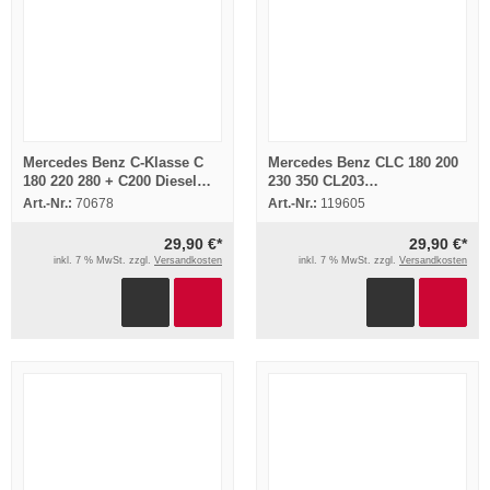
Mercedes Benz C-Klasse C
Mercedes Benz CLC 180 200
180 220 280 + C200 Diesel
230 350 CL203
Betriebsanleitung 12/92
Betriebsanleitung 2008
Art.-Nr.:
70678
Art.-Nr.:
119605
Bedienung Bordbuch
Deutsch
29,90 €*
29,90 €*
inkl. 7 % MwSt. zzgl.
Versandkosten
inkl. 7 % MwSt. zzgl.
Versandkosten