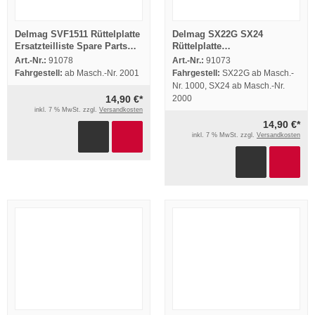
Delmag SVF1511 Rüttelplatte
Delmag SX22G SX24
Ersatzteilliste Spare Parts
Rüttelplatte
List
Betriebsanweisung
Art.-Nr.:
91078
Art.-Nr.:
91073
Betriebsanleitung 1998
Fahrgestell:
ab Masch.-Nr. 2001
Fahrgestell:
SX22G ab Masch.-
Nr. 1000, SX24 ab Masch.-Nr.
14,90 €*
2000
inkl. 7 % MwSt. zzgl.
Versandkosten
14,90 €*
inkl. 7 % MwSt. zzgl.
Versandkosten