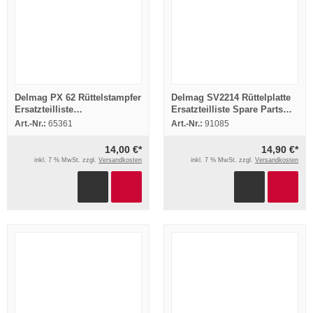
Delmag PX 62 Rüttelstampfer
Delmag SV2214 Rüttelplatte
Ersatzteilliste
Ersatzteilliste Spare Parts
Ersatzteilkatalog Parts List
List
Art.-Nr.:
65361
Art.-Nr.:
91085
1998
14,00 €*
14,90 €*
inkl. 7 % MwSt. zzgl.
Versandkosten
inkl. 7 % MwSt. zzgl.
Versandkosten