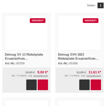
Seiten:
1
ANGEBOT
ANGEBOT
Delmag SV 13 Rüttelplatte
Delmag SVH 1823
Ersatzteilliste
Rüttelplatte Ersatzteilliste
Ersatzteilkatalog Parts List
Ersatzteilkatalog Spare Parts
Art.-Nr.:
65359
Art.-Nr.:
65388
1998
List
9,00 €*
11,61 €*
10,00 €
12,90 €
inkl. 7 % MwSt. zzgl.
Versandkosten
inkl. 7 % MwSt. zzgl.
Versandkosten