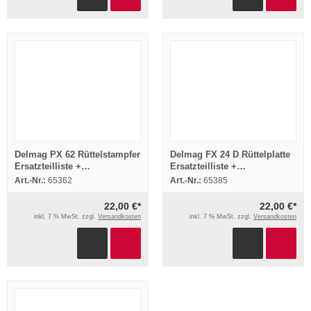
Delmag PX 62 Rüttelstampfer
Delmag FX 24 D Rüttelplatte
Ersatzteilliste +
Ersatzteilliste +
Betriebsanleitung 1998
Betriebsanleitung Bedienung
Art.-Nr.:
65362
Art.-Nr.:
65385
1996
22,00 €*
22,00 €*
inkl. 7 % MwSt. zzgl.
Versandkosten
inkl. 7 % MwSt. zzgl.
Versandkosten