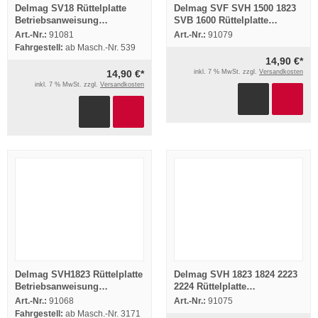
Delmag SV18 Rüttelplatte
Delmag SVF SVH 1500 1823
Betriebsanweisung
SVB 1600 Rüttelplatte
Ersatzteilliste 1998
Betriebsanleitung 1995
Art.-Nr.:
91081
Art.-Nr.:
91079
Fahrgestell:
ab Masch.-Nr. 539
14,90 €*
14,90 €*
inkl. 7 % MwSt. zzgl.
Versandkosten
inkl. 7 % MwSt. zzgl.
Versandkosten
Delmag SVH1823 Rüttelplatte
Delmag SVH 1823 1824 2223
Betriebsanweisung
2224 Rüttelplatte
Ersatzteilliste
Betriebsanweisung
Art.-Nr.:
91068
Art.-Nr.:
91075
Ersatzteilliste
Fahrgestell:
ab Masch.-Nr. 3171