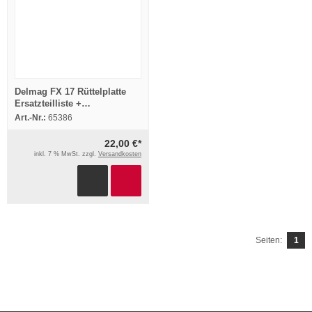
Delmag FX 17 Rüttelplatte
Ersatzteilliste +
Betriebsanleitung Bedienung
Art.-Nr.:
65386
1997
22,00 €*
inkl. 7 % MwSt. zzgl.
Versandkosten
Seiten:
1