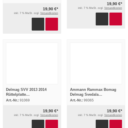
19,90 €*
19,90 €*
inkl. 7 % MwSt. zzgl.
Versandkosten
inkl. 7 % MwSt. zzgl.
Versandkosten
Delmag SVV 2013 2014
Ammann Rammax Bomag
Rüttelplatte
Delmag Svedala
Betriebsanweisung
Baumaschinen
Art.-Nr.:
91069
Art.-Nr.:
99365
Ersatzteilliste
Bodenverdichter 16x
Prospekt
19,90 €*
19,90 €*
inkl. 7 % MwSt. zzgl.
Versandkosten
inkl. 7 % MwSt. zzgl.
Versandkosten