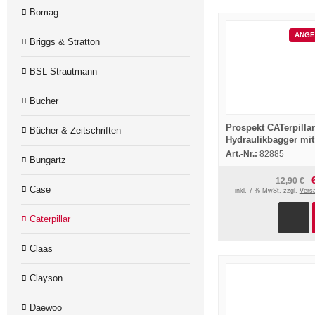
Bomag
ANGE
Briggs & Stratton
BSL Strautmann
Bucher
Prospekt CATerpillar
Bücher & Zeitschriften
Hydraulikbagger mit
Greifer 8/1975
Art.-Nr.:
82885
Bungartz
12,90 €
Case
inkl. 7 % MwSt. zzgl.
Vers
Caterpillar
Claas
Clayson
Daewoo