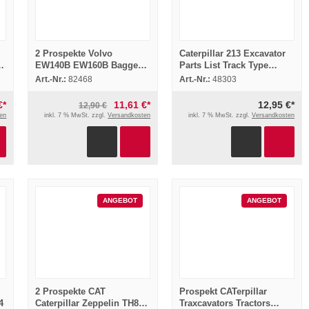
2 Prospekte Volvo
Caterpillar 213 Excavator
EW140B EW160B Bagger
Parts List Track Type
von 2003/2004
9XB1-Up Ersatzteilkatalog
Art.-Nr.:
82468
Art.-Nr.:
48303
1987
€*
11,61 €*
12,95 €*
12,90 €
en
inkl. 7 % MwSt. zzgl.
Versandkosten
inkl. 7 % MwSt. zzgl.
Versandkosten
ANGEBOT
ANGEBOT
2 Prospekte CAT
Prospekt CATerpillar
4
Caterpillar Zeppelin TH83
Traxcavators Tractors