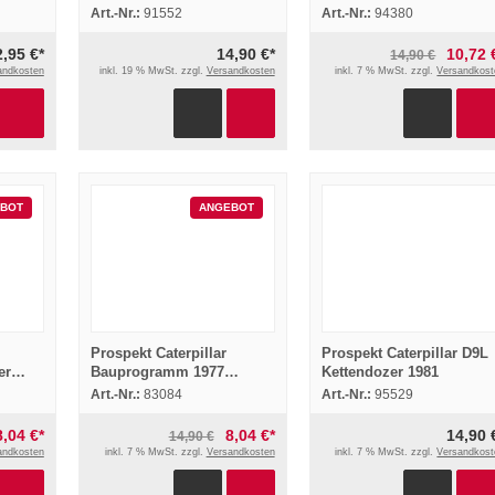
02
Programm 2000 mit 107
Art.-Nr.:
91552
Art.-Nr.:
94380
Seiten
2,95 €*
14,90 €*
10,72 
14,90 €
andkosten
inkl. 19 % MwSt. zzgl.
Versandkosten
inkl. 7 % MwSt. zzgl.
Versandkost
BOT
ANGEBOT
Prospekt Caterpillar
Prospekt Caterpillar D9L
er
Bauprogramm 1977
Kettendozer 1981
rleger
Bagger Dozer Grader
Art.-Nr.:
83084
Art.-Nr.:
95529
Rohrverleger
8,04 €*
8,04 €*
14,90 
14,90 €
andkosten
inkl. 7 % MwSt. zzgl.
Versandkosten
inkl. 7 % MwSt. zzgl.
Versandkost