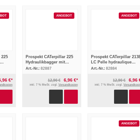
BOT
ANGEBOT
ANGEBOT
 225
Prospekt CATerpillar 225
Prospekt CATerpillar 213
Hydraulikbagger mit
LC Pelle hydraulique
Greifer ca 1993
4/1988 in französisch
Art.-Nr.:
82887
Art.-Nr.:
82884
6,96 €*
6,96 €*
6,96 
12,90 €
12,90 €
andkosten
inkl. 7 % MwSt. zzgl.
Versandkosten
inkl. 7 % MwSt. zzgl.
Versandkost
ANGEBOT