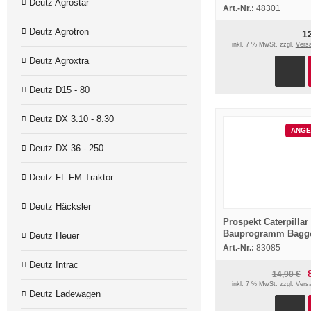
Deutz Agrostar
Ersatzteilkatalog 20
Art.-Nr.:
48301
Deutz Agrotron
1
inkl. 7 % MwSt. zzgl.
Vers
Deutz Agroxtra
Deutz D15 - 80
Deutz DX 3.10 - 8.30
ANGE
Deutz DX 36 - 250
Deutz FL FM Traktor
Deutz Häcksler
Prospekt Caterpillar
Bauprogramm Bagg
Deutz Heuer
Dozer Grader Rohrve
Art.-Nr.:
83085
Stpapler um 77
Deutz Intrac
14,90 €
inkl. 7 % MwSt. zzgl.
Vers
Deutz Ladewagen