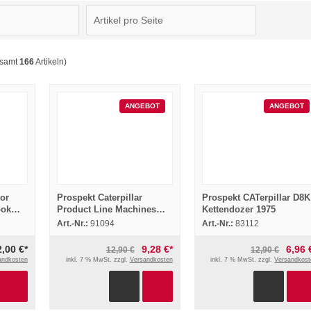
esamt
166
Artikeln)
ANGEBOT
ANGEBOT
tor
Prospekt Caterpillar
Prospekt CATerpillar D8K
ook
Product Line Machines
Kettendozer 1975
Engines Work Tools 2004
Art.-Nr.:
91094
Art.-Nr.:
83112
2,00 €*
9,28 €*
6,96 
12,90 €
12,90 €
andkosten
inkl. 7 % MwSt. zzgl.
Versandkosten
inkl. 7 % MwSt. zzgl.
Versandkost