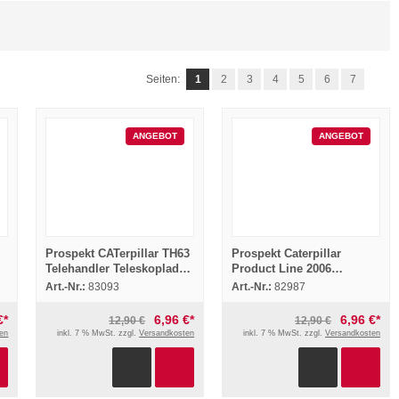
Seiten:
1
2
3
4
5
6
7
ANGEBOT
ANGEBOT
Prospekt CATerpillar TH63
Prospekt Caterpillar
Telehandler Teleskoplader
Product Line 2006
von 1995
Machines Engines Work
Art.-Nr.:
83093
Art.-Nr.:
82987
Tools
€*
6,96 €*
6,96 €*
12,90 €
12,90 €
en
inkl. 7 % MwSt. zzgl.
Versandkosten
inkl. 7 % MwSt. zzgl.
Versandkosten