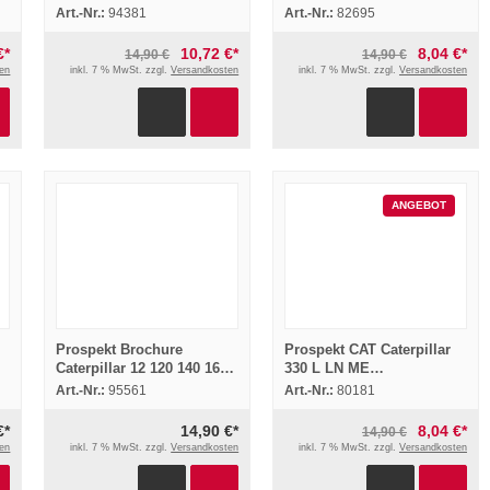
Telehandler 1995
Scrapers Equipment 1962
Art.-Nr.:
94381
Art.-Nr.:
82695
Bowmaker
€*
10,72 €*
8,04 €*
14,90 €
14,90 €
en
inkl. 7 % MwSt. zzgl.
Versandkosten
inkl. 7 % MwSt. zzgl.
Versandkosten
ANGEBOT
Prospekt Brochure
Prospekt CAT Caterpillar
Caterpillar 12 120 140 160
330 L LN ME
H Motor Graders 1995
Hydraulikbagger und
Art.-Nr.:
95561
Art.-Nr.:
80181
English
Datenblätter 1993
€*
14,90 €*
8,04 €*
14,90 €
en
inkl. 7 % MwSt. zzgl.
Versandkosten
inkl. 7 % MwSt. zzgl.
Versandkosten