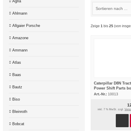
Agria
Ahlmann
Allgaier Porsche
Zeige
1
bis
25
(von insg
Amazone
Ammann
Atlas
Baas
Caterpillar D8N Trac
Bautz
Power Shift Parts b
Manual
Art.-Nr.:
10013
Biso
1
inkl. 7 % MwSt. zzgl.
Vers
Bleinroth
Bobcat