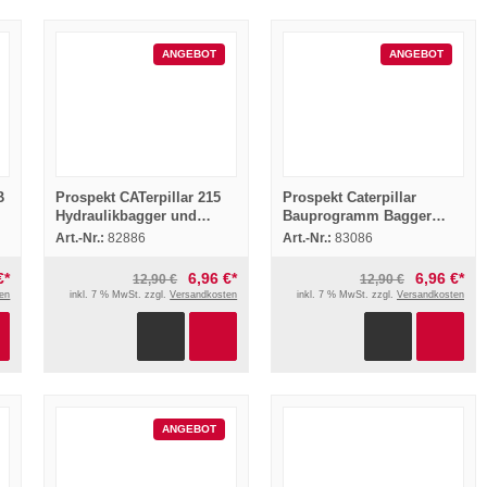
ANGEBOT
ANGEBOT
B
Prospekt CATerpillar 215
Prospekt Caterpillar
Hydraulikbagger und
Bauprogramm Bagger
Greifer
Raddozer Lader Motren
Art.-Nr.:
82886
Art.-Nr.:
83086
Grader um 1980
€*
6,96 €*
6,96 €*
12,90 €
12,90 €
en
inkl. 7 % MwSt. zzgl.
Versandkosten
inkl. 7 % MwSt. zzgl.
Versandkosten
ANGEBOT