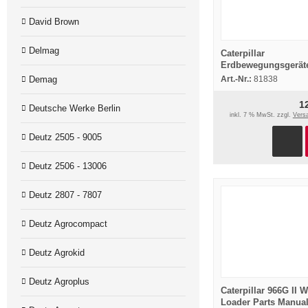
David Brown
Delmag
Caterpillar
Erdbewegungsgerät
Schmierempfehlung
Demag
Art.-Nr.:
81838
Schmierstoffe 1962
1
Deutsche Werke Berlin
inkl. 7 % MwSt. zzgl.
Vers
Deutz 2505 - 9005
Deutz 2506 - 13006
Deutz 2807 - 7807
Deutz Agrocompact
Deutz Agrokid
Deutz Agroplus
Caterpillar 966G II 
Loader Parts Manua