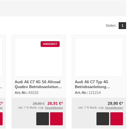
Seiten:
1
ANGEBOT
Audi A6 C7 4G S6 Allroad
Audi A6 C7 Typ 4G
4
Quattro Betriebsanleitung
Betriebsanleitung
05/2015 + MMI Navigation
Bedienung 5/2011 Original
Art.-Nr.:
63232
Art.-Nr.:
121214
plus
Bordbuch deutsch
€*
26,91 €*
29,90 €*
29,90 €
en
inkl. 7 % MwSt. zzgl.
Versandkosten
inkl. 7 % MwSt. zzgl.
Versandkosten