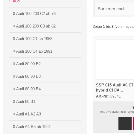
Audi
Audi 100 200 C2 ab 76
Audi 100 200 C3 ab 82
Zeige
1
bis
8
(von insge
Audi 100 C1 ab 1968
Audi 100 C4 ab 1991
Audi 80 90 B2
Audi 80 90 B3
SSP 615 Audi A6 C7
Audi 80 90 B4
hybrid CHJA
Selbststudienprog
Art.-Nr.:
89341
2013
Audi 80 B1
inkl. 7 % MwSt. zzgl.
Vers
Audi A1 A2 A3
Audi A4 B5 ab 1994