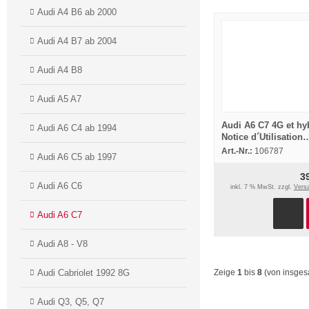
Audi A4 B6 ab 2000
Audi A4 B7 ab 2004
Audi A4 B8
Audi A5 A7
Audi A6 C7 4G et hy
Audi A6 C4 ab 1994
Notice d´Utilisation
dossier embarqué N
Art.-Nr.:
106787
Audi A6 C5 ab 1997
2011
3
Audi A6 C6
inkl. 7 % MwSt. zzgl.
Vers
Audi A6 C7
Audi A8 - V8
Zeige
1
bis
8
(von insge
Audi Cabriolet 1992 8G
Audi Q3, Q5, Q7