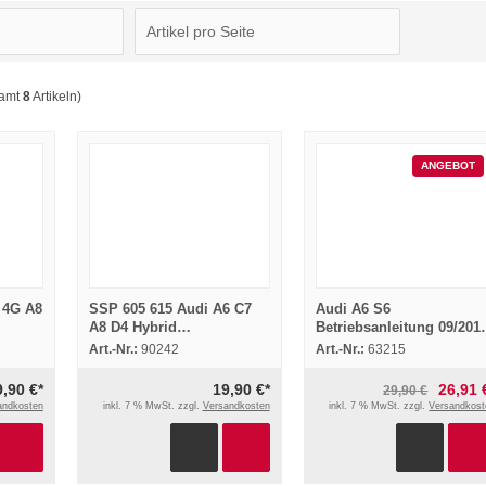
samt
8
Artikeln)
ANGEBOT
 4G A8
SSP 605 615 Audi A6 C7
Audi A6 S6
A8 D4 Hybrid
Betriebsanleitung 09/201
ramm
Selbststudienprogramme
+ MMI Navigation plus
Art.-Nr.:
90242
Art.-Nr.:
63215
2011/13
11/2014
9,90 €*
19,90 €*
26,91 
29,90 €
andkosten
inkl. 7 % MwSt. zzgl.
Versandkosten
inkl. 7 % MwSt. zzgl.
Versandkost