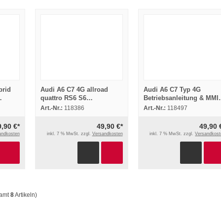
brid
Audi A6 C7 4G allroad
Audi A6 C7 Typ 4G
quattro RS6 S6
Betriebsanleitung & MMI
ov
Betriebsanleitung
Navigation Mai 2011
Art.-Nr.:
118386
Art.-Nr.:
118497
Bedienung 11/2017
Bordmappe deutsch
Bordbuch
9,90 €*
49,90 €*
49,90 
andkosten
inkl. 7 % MwSt. zzgl.
Versandkosten
inkl. 7 % MwSt. zzgl.
Versandkost
samt
8
Artikeln)