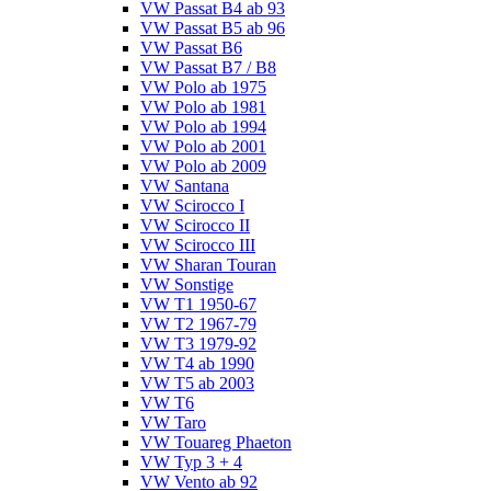
VW Passat B4 ab 93
VW Passat B5 ab 96
VW Passat B6
VW Passat B7 / B8
VW Polo ab 1975
VW Polo ab 1981
VW Polo ab 1994
VW Polo ab 2001
VW Polo ab 2009
VW Santana
VW Scirocco I
VW Scirocco II
VW Scirocco III
VW Sharan Touran
VW Sonstige
VW T1 1950-67
VW T2 1967-79
VW T3 1979-92
VW T4 ab 1990
VW T5 ab 2003
VW T6
VW Taro
VW Touareg Phaeton
VW Typ 3 + 4
VW Vento ab 92