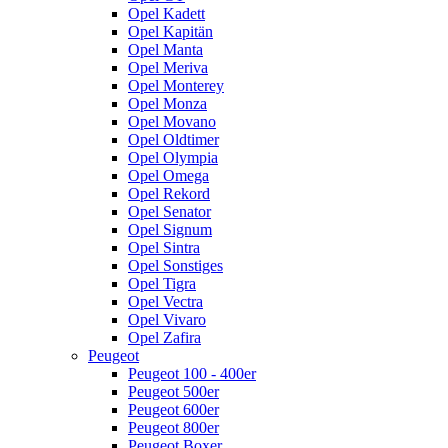
Opel Kadett
Opel Kapitän
Opel Manta
Opel Meriva
Opel Monterey
Opel Monza
Opel Movano
Opel Oldtimer
Opel Olympia
Opel Omega
Opel Rekord
Opel Senator
Opel Signum
Opel Sintra
Opel Sonstiges
Opel Tigra
Opel Vectra
Opel Vivaro
Opel Zafira
Peugeot
Peugeot 100 - 400er
Peugeot 500er
Peugeot 600er
Peugeot 800er
Peugeot Boxer