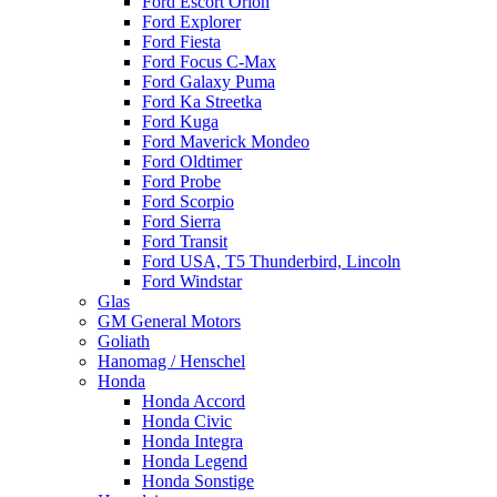
Ford Escort Orion
Ford Explorer
Ford Fiesta
Ford Focus C-Max
Ford Galaxy Puma
Ford Ka Streetka
Ford Kuga
Ford Maverick Mondeo
Ford Oldtimer
Ford Probe
Ford Scorpio
Ford Sierra
Ford Transit
Ford USA, T5 Thunderbird, Lincoln
Ford Windstar
Glas
GM General Motors
Goliath
Hanomag / Henschel
Honda
Honda Accord
Honda Civic
Honda Integra
Honda Legend
Honda Sonstige