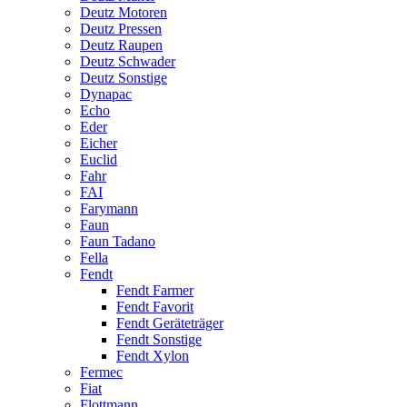
Deutz Motoren
Deutz Pressen
Deutz Raupen
Deutz Schwader
Deutz Sonstige
Dynapac
Echo
Eder
Eicher
Euclid
Fahr
FAI
Farymann
Faun
Faun Tadano
Fella
Fendt
Fendt Farmer
Fendt Favorit
Fendt Geräteträger
Fendt Sonstige
Fendt Xylon
Fermec
Fiat
Flottmann