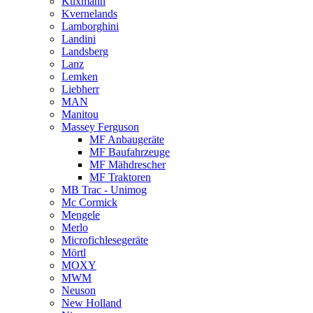
Kuxmann
Kvernelands
Lamborghini
Landini
Landsberg
Lanz
Lemken
Liebherr
MAN
Manitou
Massey Ferguson
MF Anbaugeräte
MF Baufahrzeuge
MF Mähdrescher
MF Traktoren
MB Trac - Unimog
Mc Cormick
Mengele
Merlo
Microfichlesegeräte
Mörtl
MOXY
MWM
Neuson
New Holland