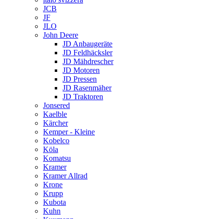
JCB
JF
JLO
John Deere
JD Anbaugeräte
JD Feldhäcksler
JD Mähdrescher
JD Motoren
JD Pressen
JD Rasenmäher
JD Traktoren
Jonsered
Kaelble
Kärcher
Kemper - Kleine
Kobelco
Köla
Komatsu
Kramer
Kramer Allrad
Krone
Krupp
Kubota
Kuhn