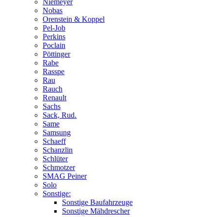
Niemeyer
Nobas
Orenstein & Koppel
Pel-Job
Perkins
Poclain
Pöttinger
Rabe
Rasspe
Rau
Rauch
Renault
Sachs
Sack, Rud.
Same
Samsung
Schaeff
Schanzlin
Schlüter
Schmotzer
SMAG Peiner
Solo
Sonstige:
Sonstige Baufahrzeuge
Sonstige Mähdrescher