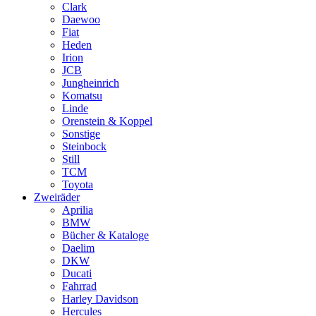
Clark
Daewoo
Fiat
Heden
Irion
JCB
Jungheinrich
Komatsu
Linde
Orenstein & Koppel
Sonstige
Steinbock
Still
TCM
Toyota
Zweiräder
Aprilia
BMW
Bücher & Kataloge
Daelim
DKW
Ducati
Fahrrad
Harley Davidson
Hercules