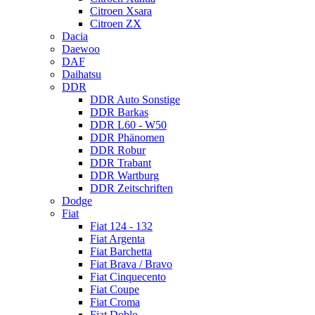
Citroen Xsara
Citroen ZX
Dacia
Daewoo
DAF
Daihatsu
DDR
DDR Auto Sonstige
DDR Barkas
DDR L60 - W50
DDR Phänomen
DDR Robur
DDR Trabant
DDR Wartburg
DDR Zeitschriften
Dodge
Fiat
Fiat 124 - 132
Fiat Argenta
Fiat Barchetta
Fiat Brava / Bravo
Fiat Cinquecento
Fiat Coupe
Fiat Croma
Fiat Doblo