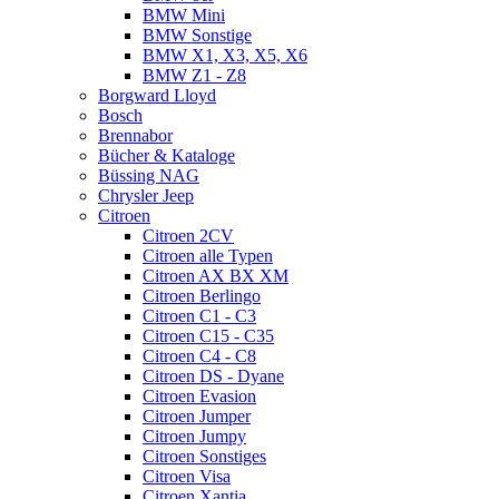
BMW Mini
BMW Sonstige
BMW X1, X3, X5, X6
BMW Z1 - Z8
Borgward Lloyd
Bosch
Brennabor
Bücher & Kataloge
Büssing NAG
Chrysler Jeep
Citroen
Citroen 2CV
Citroen alle Typen
Citroen AX BX XM
Citroen Berlingo
Citroen C1 - C3
Citroen C15 - C35
Citroen C4 - C8
Citroen DS - Dyane
Citroen Evasion
Citroen Jumper
Citroen Jumpy
Citroen Sonstiges
Citroen Visa
Citroen Xantia