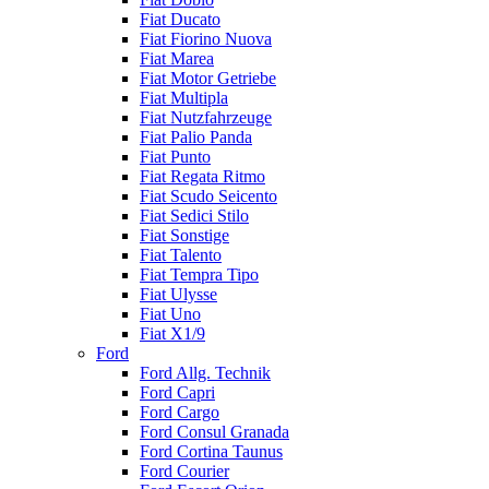
Fiat Ducato
Fiat Fiorino Nuova
Fiat Marea
Fiat Motor Getriebe
Fiat Multipla
Fiat Nutzfahrzeuge
Fiat Palio Panda
Fiat Punto
Fiat Regata Ritmo
Fiat Scudo Seicento
Fiat Sedici Stilo
Fiat Sonstige
Fiat Talento
Fiat Tempra Tipo
Fiat Ulysse
Fiat Uno
Fiat X1/9
Ford
Ford Allg. Technik
Ford Capri
Ford Cargo
Ford Consul Granada
Ford Cortina Taunus
Ford Courier