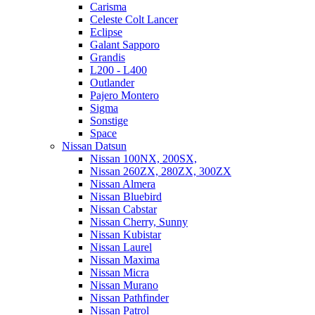
Carisma
Celeste Colt Lancer
Eclipse
Galant Sapporo
Grandis
L200 - L400
Outlander
Pajero Montero
Sigma
Sonstige
Space
Nissan Datsun
Nissan 100NX, 200SX,
Nissan 260ZX, 280ZX, 300ZX
Nissan Almera
Nissan Bluebird
Nissan Cabstar
Nissan Cherry, Sunny
Nissan Kubistar
Nissan Laurel
Nissan Maxima
Nissan Micra
Nissan Murano
Nissan Pathfinder
Nissan Patrol