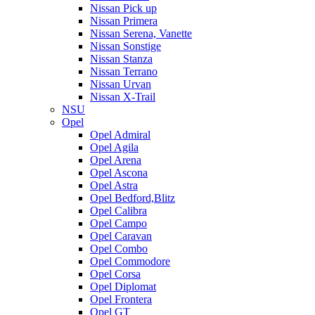
Nissan Pick up
Nissan Primera
Nissan Serena, Vanette
Nissan Sonstige
Nissan Stanza
Nissan Terrano
Nissan Urvan
Nissan X-Trail
NSU
Opel
Opel Admiral
Opel Agila
Opel Arena
Opel Ascona
Opel Astra
Opel Bedford,Blitz
Opel Calibra
Opel Campo
Opel Caravan
Opel Combo
Opel Commodore
Opel Corsa
Opel Diplomat
Opel Frontera
Opel GT