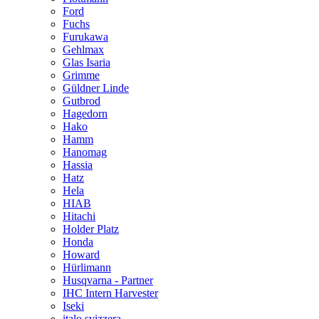
Ford
Fuchs
Furukawa
Gehlmax
Glas Isaria
Grimme
Güldner Linde
Gutbrod
Hagedorn
Hako
Hamm
Hanomag
Hassia
Hatz
Hela
HIAB
Hitachi
Holder Platz
Honda
Howard
Hürlimann
Husqvarna - Partner
IHC Intern Harvester
Iseki
italo svizzera