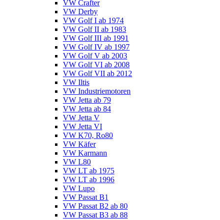
VW Crafter
VW Derby
VW Golf I ab 1974
VW Golf II ab 1983
VW Golf III ab 1991
VW Golf IV ab 1997
VW Golf V ab 2003
VW Golf VI ab 2008
VW Golf VII ab 2012
VW Iltis
VW Industriemotoren
VW Jetta ab 79
VW Jetta ab 84
VW Jetta V
VW Jetta VI
VW K70, Ro80
VW Käfer
VW Karmann
VW L80
VW LT ab 1975
VW LT ab 1996
VW Lupo
VW Passat B1
VW Passat B2 ab 80
VW Passat B3 ab 88