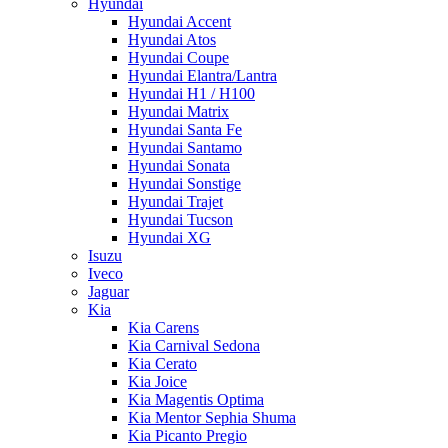
Hyundai
Hyundai Accent
Hyundai Atos
Hyundai Coupe
Hyundai Elantra/Lantra
Hyundai H1 / H100
Hyundai Matrix
Hyundai Santa Fe
Hyundai Santamo
Hyundai Sonata
Hyundai Sonstige
Hyundai Trajet
Hyundai Tucson
Hyundai XG
Isuzu
Iveco
Jaguar
Kia
Kia Carens
Kia Carnival Sedona
Kia Cerato
Kia Joice
Kia Magentis Optima
Kia Mentor Sephia Shuma
Kia Picanto Pregio