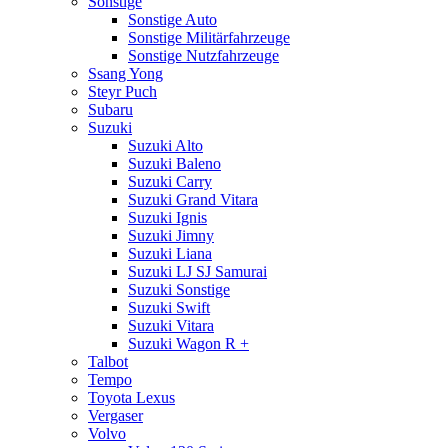
Sonstige
Sonstige Auto
Sonstige Militärfahrzeuge
Sonstige Nutzfahrzeuge
Ssang Yong
Steyr Puch
Subaru
Suzuki
Suzuki Alto
Suzuki Baleno
Suzuki Carry
Suzuki Grand Vitara
Suzuki Ignis
Suzuki Jimny
Suzuki Liana
Suzuki LJ SJ Samurai
Suzuki Sonstige
Suzuki Swift
Suzuki Vitara
Suzuki Wagon R +
Talbot
Tempo
Toyota Lexus
Vergaser
Volvo