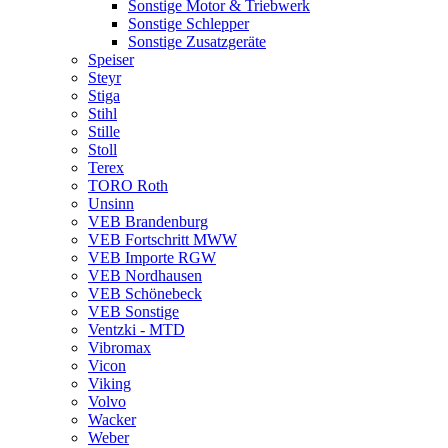
Sonstige Motor & Triebwerk
Sonstige Schlepper
Sonstige Zusatzgeräte
Speiser
Steyr
Stiga
Stihl
Stille
Stoll
Terex
TORO Roth
Unsinn
VEB Brandenburg
VEB Fortschritt MWW
VEB Importe RGW
VEB Nordhausen
VEB Schönebeck
VEB Sonstige
Ventzki - MTD
Vibromax
Vicon
Viking
Volvo
Wacker
Weber