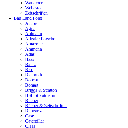
Wanderer
Webasto
Zeitschriften
Bau Land Forst
Accord
Agria
Ahlmann
Allgaier Porsche
Amazone
Ammann
Atlas
Baas
Bautz
Biso
Bleinroth
Bobcat
Bomag
Briggs & Stratton
BSL Strautmann
Bucher
Bücher & Zeitschriften
Bungartz
Case
Caterpillar
Claas