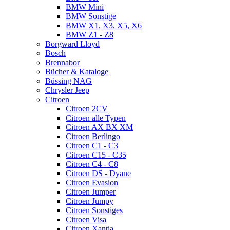
BMW Mini
BMW Sonstige
BMW X1, X3, X5, X6
BMW Z1 - Z8
Borgward Lloyd
Bosch
Brennabor
Bücher & Kataloge
Büssing NAG
Chrysler Jeep
Citroen
Citroen 2CV
Citroen alle Typen
Citroen AX BX XM
Citroen Berlingo
Citroen C1 - C3
Citroen C15 - C35
Citroen C4 - C8
Citroen DS - Dyane
Citroen Evasion
Citroen Jumper
Citroen Jumpy
Citroen Sonstiges
Citroen Visa
Citroen Xantia