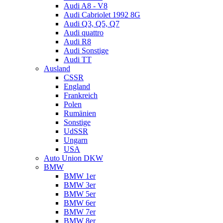
Audi A8 - V8
Audi Cabriolet 1992 8G
Audi Q3, Q5, Q7
Audi quattro
Audi R8
Audi Sonstige
Audi TT
Ausland
CSSR
England
Frankreich
Polen
Rumänien
Sonstige
UdSSR
Ungarn
USA
Auto Union DKW
BMW
BMW 1er
BMW 3er
BMW 5er
BMW 6er
BMW 7er
BMW 8er