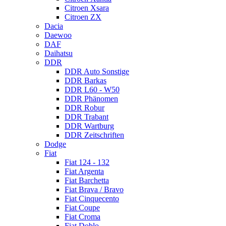
Citroen Xsara
Citroen ZX
Dacia
Daewoo
DAF
Daihatsu
DDR
DDR Auto Sonstige
DDR Barkas
DDR L60 - W50
DDR Phänomen
DDR Robur
DDR Trabant
DDR Wartburg
DDR Zeitschriften
Dodge
Fiat
Fiat 124 - 132
Fiat Argenta
Fiat Barchetta
Fiat Brava / Bravo
Fiat Cinquecento
Fiat Coupe
Fiat Croma
Fiat Doblo