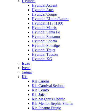
Hyundai
Hyundai Accent
Hyundai Atos
Hyundai Coupe
Hyundai Elantra/Lantra
Hyundai H1 / H100
Hyundai Matrix
Hyundai Santa Fe
Hyundai Santamo
Hyundai Sonata
Hyundai Sonstige
Hyundai Trajet
Hyundai Tucson
Hyundai XG
Isuzu
Iveco
Jaguar
Kia
Kia Carens
Kia Carnival Sedona
Kia Cerato
Kia Joice
Kia Magentis Optima
Kia Mentor Sephia Shuma
Kia Picanto Pregio