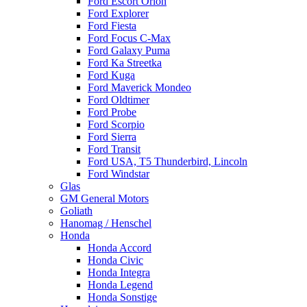
Ford Escort Orion
Ford Explorer
Ford Fiesta
Ford Focus C-Max
Ford Galaxy Puma
Ford Ka Streetka
Ford Kuga
Ford Maverick Mondeo
Ford Oldtimer
Ford Probe
Ford Scorpio
Ford Sierra
Ford Transit
Ford USA, T5 Thunderbird, Lincoln
Ford Windstar
Glas
GM General Motors
Goliath
Hanomag / Henschel
Honda
Honda Accord
Honda Civic
Honda Integra
Honda Legend
Honda Sonstige