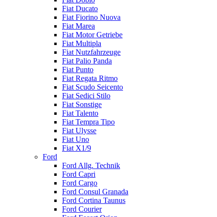
Fiat Ducato
Fiat Fiorino Nuova
Fiat Marea
Fiat Motor Getriebe
Fiat Multipla
Fiat Nutzfahrzeuge
Fiat Palio Panda
Fiat Punto
Fiat Regata Ritmo
Fiat Scudo Seicento
Fiat Sedici Stilo
Fiat Sonstige
Fiat Talento
Fiat Tempra Tipo
Fiat Ulysse
Fiat Uno
Fiat X1/9
Ford
Ford Allg. Technik
Ford Capri
Ford Cargo
Ford Consul Granada
Ford Cortina Taunus
Ford Courier