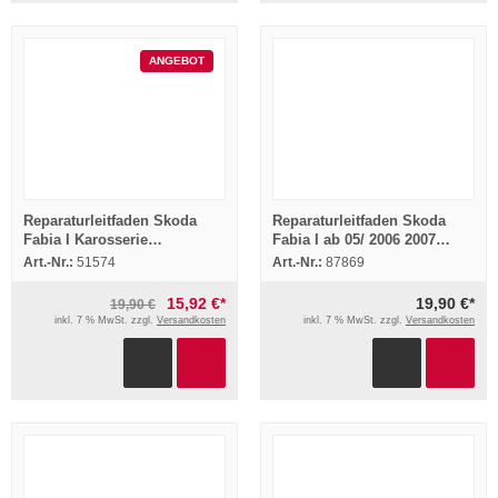
ANGEBOT
Reparaturleitfaden Skoda
Reparaturleitfaden Skoda
Fabia I Karosserie
Fabia I ab 05/ 2006 2007
Montagearbeiten +
Stromlaufpläne Elektrik
Art.-Nr.:
51574
Art.-Nr.:
87869
Instandsetzung
15,92 €*
19,90 €*
19,90 €
inkl. 7 % MwSt. zzgl.
Versandkosten
inkl. 7 % MwSt. zzgl.
Versandkosten