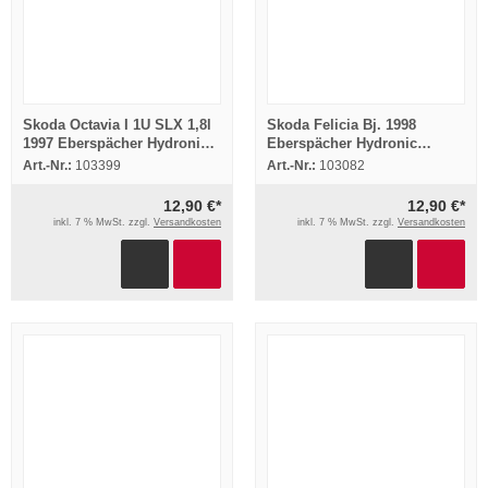
Skoda Octavia I 1U SLX 1,8l
Skoda Felicia Bj. 1998
1997 Eberspächer Hydronic
Eberspächer Hydronic
B4WSC Einbau
B5WSC Einbau Heizgerät
Art.-Nr.:
103399
Art.-Nr.:
103082
Standheizung
12,90 €*
12,90 €*
inkl. 7 % MwSt. zzgl.
Versandkosten
inkl. 7 % MwSt. zzgl.
Versandkosten