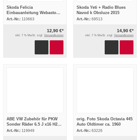
Skoda Felicia
Skoda Yeti + Radio Blues
Einbauanleitung Webasto
Navod k Obsluze 2015
Thermo Top BW50 Heizung
Art.-Nr.:
110663
Art.-Nr.:
69513
1995
12,90 €*
14,90 €*
inkl. 7 % MwSt. zzgl.
Versandkosten
inkl. 7 % MwSt. zzgl.
Versandkosten
ABE VW Zubehör für PKW
orig. Foto Skoda Octavia 445
Sonder Räder 6.5 J x16 H2
Auto Oldtimer ca. 1960
Typ VO202 Tiguan Sharan
Art.-Nr.:
119949
Art.-Nr.:
63226
Yeti