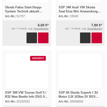
Skoda Fabia Start-Stopp-
SSP 348 Audi VW Skoda
System Technik aktuell
Seat Elsa Win Anwendung
Infobroschüre
Funktion
Art.-Nr.:
51757
Art.-Nr.:
15545
Selbststudienprogramm
6,00 €*
7,90 €*
inkl. 7 % MwSt. zzgl.
Versandkosten
inkl. 7 % MwSt. zzgl.
Versandkosten
ANGEBOT
SSP 308 VW Touran Golf 5 /
SSP 60 Skoda Superb I 3U
R32 New Beetle Info DSG 02E
Motor 2,0l 103kw 2V BSS
Direktschaltgetriebe
Schulungshandbuch 2005
Art.-Nr.:
22152522
Art.-Nr.:
20430032