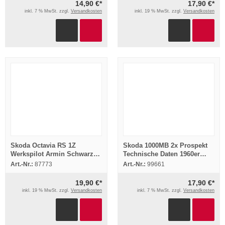
14,90 €*
17,90 €*
inkl. 7 % MwSt. zzgl.
Versandkosten
inkl. 19 % MwSt. zzgl.
Versandkosten
Skoda Octavia RS 1Z
Skoda 1000MB 2x Prospekt
Werkspilot Armin Schwarz
Technische Daten 1960er
präsentiert ... VHS Video
Jahre
Art.-Nr.:
87773
Art.-Nr.:
99661
19,90 €*
17,90 €*
inkl. 19 % MwSt. zzgl.
Versandkosten
inkl. 7 % MwSt. zzgl.
Versandkosten