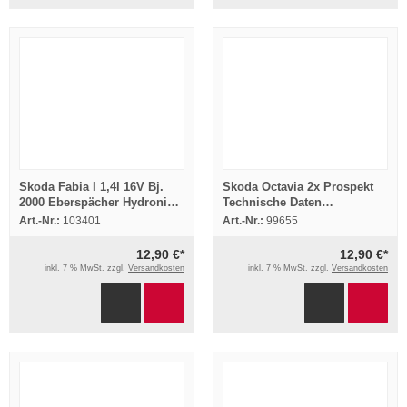
Skoda Fabia I 1,4l 16V Bj.
Skoda Octavia 2x Prospekt
2000 Eberspächer Hydronic
Technische Daten
B4WSC Einbau
Ausstattung Preise 1997/99
Art.-Nr.:
103401
Art.-Nr.:
99655
Standheizung
12,90 €*
12,90 €*
inkl. 7 % MwSt. zzgl.
Versandkosten
inkl. 7 % MwSt. zzgl.
Versandkosten