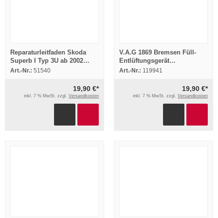
Reparaturleitfaden Skoda
V.A.G 1869 Bremsen Füll-
Superb I Typ 3U ab 2002
Entlüftungsgerät
Reparaturhandbuch
Bedienungsanleitung Audi
Art.-Nr.:
51540
Art.-Nr.:
119941
Karosserie
VW Seat Skoda
19,90 €*
19,90 €*
inkl. 7 % MwSt. zzgl.
Versandkosten
inkl. 7 % MwSt. zzgl.
Versandkosten