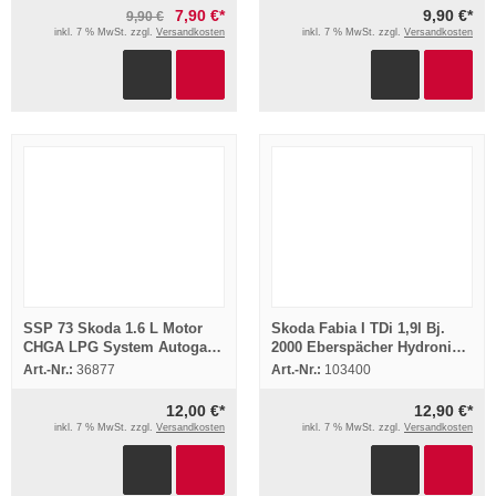
7,90 €*
9,90 €*
9,90 €
inkl. 7 % MwSt. zzgl.
Versandkosten
inkl. 7 % MwSt. zzgl.
Versandkosten
SSP 73 Skoda 1.6 L Motor
Skoda Fabia I TDi 1,9l Bj.
CHGA LPG System Autogas
2000 Eberspächer Hydronic
Selbststudienprogramm 2009
D5WS Einbau Standheizung
Art.-Nr.:
36877
Art.-Nr.:
103400
12,00 €*
12,90 €*
inkl. 7 % MwSt. zzgl.
Versandkosten
inkl. 7 % MwSt. zzgl.
Versandkosten