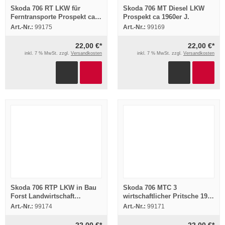
Skoda 706 RT LKW für
Skoda 706 MT Diesel LKW
Ferntransporte Prospekt ca
Prospekt ca 1960er J.
1960er J
Art.-Nr.:
99175
Art.-Nr.:
99169
22,00 €*
22,00 €*
inkl. 7 % MwSt. zzgl.
Versandkosten
inkl. 7 % MwSt. zzgl.
Versandkosten
Skoda 706 RTP LKW in Bau
Skoda 706 MTC 3
Forst Landwirtschaft
wirtschaftlicher Pritsche 192
Prospekt ca 1960er J
PS LKW Prospekt ca 1960er
Art.-Nr.:
99174
Art.-Nr.:
99171
J