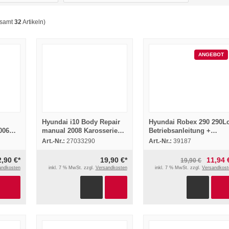
esamt
32
Artikeln)
ANGEBOT
Hyundai i10 Body Repair
Hyundai Robex 290 290L
006
manual 2008 Karosserie
Betriebsanleitung +
Werkstatthandbuch
Prospekt
Art.-Nr.:
27033290
Art.-Nr.:
39187
2,90 €*
19,90 €*
11,94 
19,90 €
andkosten
inkl. 7 % MwSt. zzgl.
Versandkosten
inkl. 7 % MwSt. zzgl.
Versandkost