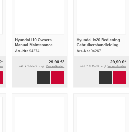
Hyundai i10 Owners
Hyundai ix20 Bediening
Manual Maintenance
Gebruikershandleiding
Operation 2016
Onderhoud 2011
Art.-Nr.:
94274
Art.-Nr.:
94267
€*
29,90 €*
29,90 €*
en
inkl. 7 % MwSt. zzgl.
Versandkosten
inkl. 7 % MwSt. zzgl.
Versandkosten