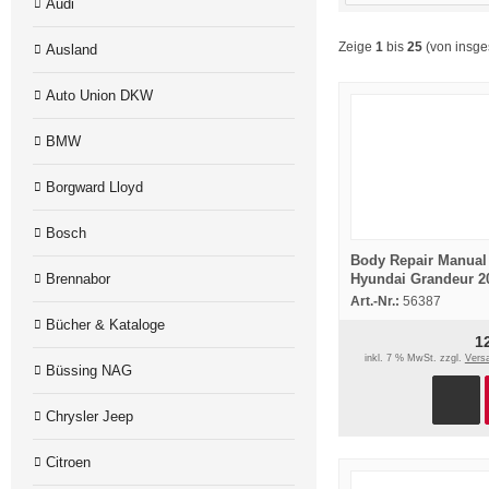
Audi
Zeige
1
bis
25
(von insg
Ausland
Auto Union DKW
BMW
Borgward Lloyd
Bosch
Body Repair Manual
Hyundai Grandeur 2
Brennabor
Reparaturhandbuch
Art.-Nr.:
56387
Karosserie
Bücher & Kataloge
1
inkl. 7 % MwSt. zzgl.
Vers
Büssing NAG
Chrysler Jeep
Citroen