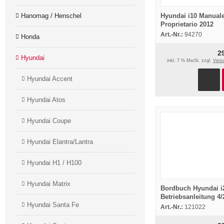
Hanomag / Henschel
Hyundai i10 Manuale
Proprietario 2012
Art.-Nr.:
94270
Honda
2
Hyundai
inkl. 7 % MwSt. zzgl.
Vers
Hyundai Accent
Hyundai Atos
Hyundai Coupe
Hyundai Elantra/Lantra
Hyundai H1 / H100
Hyundai Matrix
Bordbuch Hyundai i
Betriebsanleitung 4/
Hyundai Santa Fe
Bedienungsanleitun
Art.-Nr.:
121022
Deutsch