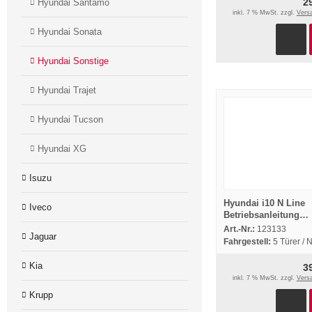
2
Hyundai Santamo
inkl. 7 % MwSt. zzgl.
Vers
Hyundai Sonata
Hyundai Sonstige
Hyundai Trajet
Hyundai Tucson
Hyundai XG
Isuzu
Hyundai i10 N Line
Iveco
Betriebsanleitung
Bedienungsanleitun
Art.-Nr.:
123133
Jaguar
Bordbuch 4/2023 De
Fahrgestell:
5 Türer / 
Kia
3
inkl. 7 % MwSt. zzgl.
Vers
Krupp