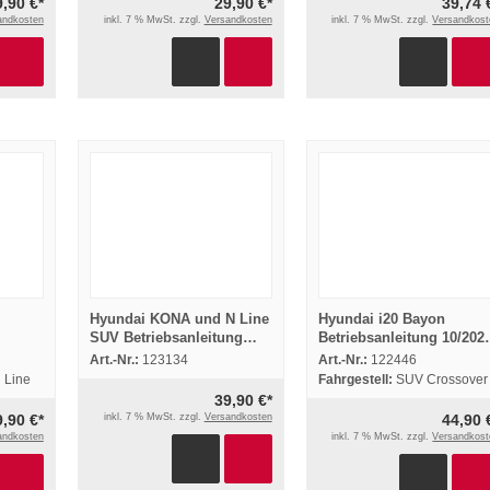
9,90 €*
29,90 €*
39,74 
andkosten
inkl. 7 % MwSt. zzgl.
Versandkosten
inkl. 7 % MwSt. zzgl.
Versandkost
Hyundai KONA und N Line
Hyundai i20 Bayon
SUV Betriebsanleitung
Betriebsanleitung 10/202
g
Bedienung 2022 Bordbuch
Bedienungsanleitung
Art.-Nr.:
123134
Art.-Nr.:
122446
utsch
Deutsch
Bordbuch Deutsch
N Line
Fahrgestell:
SUV Crossover
39,90 €*
9,90 €*
inkl. 7 % MwSt. zzgl.
Versandkosten
44,90 
andkosten
inkl. 7 % MwSt. zzgl.
Versandkost