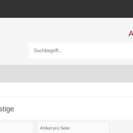
A
stige