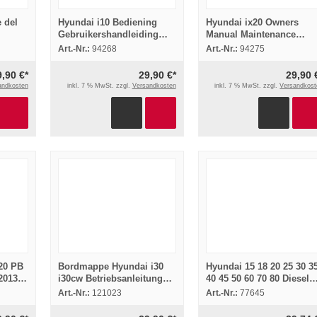
 del
Hyundai i10 Bediening
Hyundai ix20 Owners
Gebruikershandleiding
Manual Maintenance
Onderhoud 2008
Operation 2015
Art.-Nr.:
94268
Art.-Nr.:
94275
9,90 €*
29,90 €*
29,90 
andkosten
inkl. 7 % MwSt. zzgl.
Versandkosten
inkl. 7 % MwSt. zzgl.
Versandkost
20 PB
Bordmappe Hyundai i30
Hyundai 15 18 20 25 30 3
2013
i30cw Betriebsanleitung
40 45 50 60 70 80 Diesel
g
2010 Bedienungsanleitung
Stapler
Art.-Nr.:
121023
Art.-Nr.:
77645
Deutsch
Bedienungsanleitung