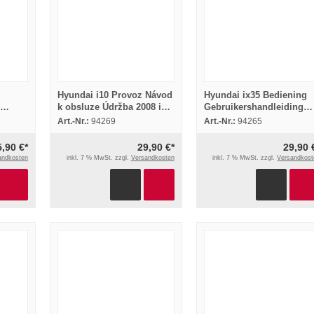
Hyundai i10 Provoz Návod
Hyundai ix35 Bediening
k obsluze Údržba 2008 in
Gebruikershandleiding
Tschechisch
Onderhoud 2011
Art.-Nr.:
94269
Art.-Nr.:
94265
5,90 €*
29,90 €*
29,90 
andkosten
inkl. 7 % MwSt. zzgl.
Versandkosten
inkl. 7 % MwSt. zzgl.
Versandkost