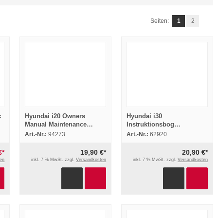
Seiten:
1
2
c
Hyundai i20 Owners
Hyundai i30
Manual Maintenance
Instruktionsbog
Operation 2012
Brugsanvisning Selvhjælp
Art.-Nr.:
94273
Art.-Nr.:
62920
og vedligeholdelse 2012
€*
19,90 €*
20,90 €*
en
inkl. 7 % MwSt. zzgl.
Versandkosten
inkl. 7 % MwSt. zzgl.
Versandkosten