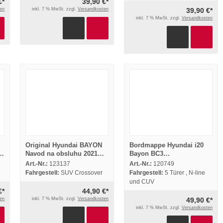
€*
39,90 €*
en
inkl. 7 % MwSt. zzgl.
Versandkosten
39,90 €*
inkl. 7 % MwSt. zzgl.
Versandkosten
Original Hyundai BAYON
Bordmappe Hyundai i20
4
Navod na obsluhu 2021
Bayon BC3
Obsluha Palubný manuál
Betriebsanleitung 2025
Art.-Nr.:
123137
Art.-Nr.:
120749
Handbuch Bordbuch
Fahrgestell:
SUV Crossover
Fahrgestell:
5 Türer , N-line
Deutsch
und CUV
€*
44,90 €*
en
inkl. 7 % MwSt. zzgl.
Versandkosten
49,90 €*
inkl. 7 % MwSt. zzgl.
Versandkosten