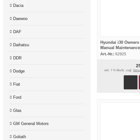
Dacia
Daewoo
DAF
Hyundai i30 Owners
Daihatsu
Manual Maintenance
Specification 2012
Art.-Nr.:
62925
DDR
2
inkl. 7 % MwSt. zzgl.
Vers
Dodge
Fiat
Ford
Glas
GM General Motors
Goliath