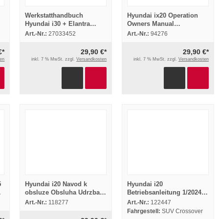
Werkstatthandbuch
Hyundai ix20 Operation
Hyundai i30 + Elantra
Owners Manual
Neos Body Repair manual
Maintenance 2010
Art.-Nr.:
27033452
Art.-Nr.:
94276
2008 Reparatur
€*
29,90 €*
29,90 €*
en
inkl. 7 % MwSt. zzgl.
Versandkosten
inkl. 7 % MwSt. zzgl.
Versandkosten
5
Hyundai i20 Navod k
Hyundai i20
obsluze Obsluha Udrzba
Betriebsanleitung 1/2024
Technicke udaje 2015
Bedienungsanleitung
Art.-Nr.:
118277
Art.-Nr.:
122447
návod k použití
Bordbuch Deutsch
Fahrgestell:
SUV Crossover