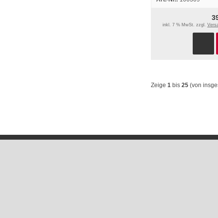
Betriebsanleitung
3
inkl. 7 % MwSt. zzgl.
Vers
Zeige
1
bis
25
(von insg