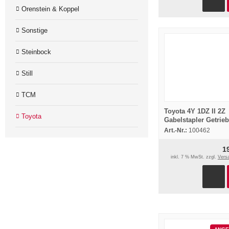
Orenstein & Koppel
Sonstige
Steinbock
Still
TCM
Toyota 4Y 1DZ II 2Z
Toyota
Gabelstapler Getrie
Drehmomentwandle
Art.-Nr.:
100462
Schulung
1
inkl. 7 % MwSt. zzgl.
Vers