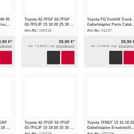
 40 45
Toyota 42-7FGF 02-7FGF
Toyota FG Forklift Truck
Truck
02-7FGJF 15 18 20 25 30 35
Gabelstapler Parts Catal
Ersatzteilliste PartsList
Ersatzteilliste
Art.-Nr.:
100318
Art.-Nr.:
91237
2003
9,90 €*
39,90 €*
39,90 
andkosten
inkl. 7 % MwSt. zzgl.
Versandkosten
inkl. 7 % MwSt. zzgl.
Versandkost
FGKF
Toyota 42-7FGF 02-7FGF
Toyota 7FBEF 15 16 18 2
18 20
02-7FGJF 15 18 20 25 30 35
Gabelstapler Ersatzteillis
Ersatzteilliste PartsList
Parts Catalog 2003
Art.-Nr.:
100319
Art.-Nr.:
100749