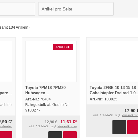
esamt
134
Artikeln)
ANGEBOT
Toyota 7PM18 7PM20
Toyota 2FBE 10 13 15 18
pare
Hubwagen
Gabelstapler Dreirad 1.0
Bedienungsanleitung
bis 1.75t Prospekt 1984
Art.-Nr.:
78404
Art.-Nr.:
103925
99
Betriebsanleitung 2005
machine
Fahrgestell:
ab Geräte Nr.
910327 -
17,90 
inkl. 7 % MwSt. zzgl.
Versandkost
2,90 €*
11,61 €*
12,90 €
andkosten
inkl. 7 % MwSt. zzgl.
Versandkosten