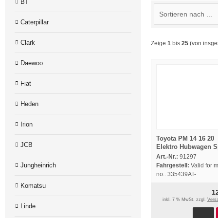
BT
Caterpillar
Clark
Zeige
1
bis
25
(von insg
Daewoo
Fiat
Heden
Irion
Toyota PM 14 16 20
JCB
Elektro Hubwagen S
Parts Catalog
Art.-Nr.:
91297
Ersatzteilkatalog 19
Jungheinrich
Fahrgestell:
Valid for 
no.: 335439AT-
Komatsu
1
inkl. 7 % MwSt. zzgl.
Vers
Linde