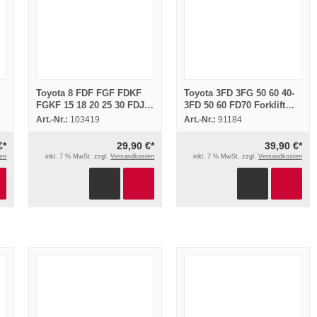
Toyota 8 FDF FGF FDKF
Toyota 3FD 3FG 50 60 40-
FGKF 15 18 20 25 30 FDJF
3FD 50 60 FD70 Forklift
FGJF 35 Stapler Tonero
Attachment Parts Catalog
Art.-Nr.:
103419
Art.-Nr.:
91184
Schulung
1981
€*
29,90 €*
39,90 €*
en
inkl. 7 % MwSt. zzgl.
Versandkosten
inkl. 7 % MwSt. zzgl.
Versandkosten