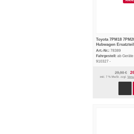
ANGE
Toyota 7PM18 7PM2
Hubwagen Ersatzteil
und Bedienungsanle
Art.-Nr.:
78389
2005
Fahrgestell:
ab Geräte 
910327 -
2
29,90 €
inkl. 7 % MwSt. zzgl.
Vers