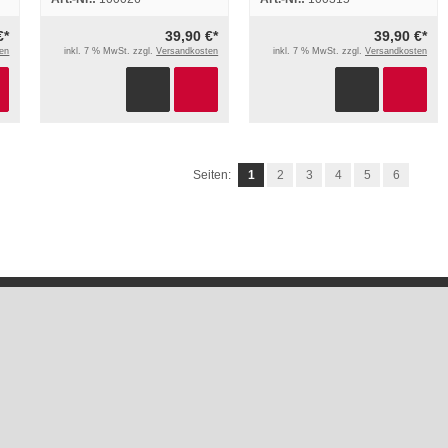
Ersatzteilliste
2007
€*
39,90 €*
39,90 €*
en
inkl. 7 % MwSt. zzgl.
Versandkosten
inkl. 7 % MwSt. zzgl.
Versandkosten
Seiten:
1
2
3
4
5
6