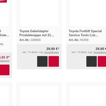
BOT
0
Toyota Gabelstapler
Toyota Forklift Special
liste
Produktmappe mit 21
Service Tools List
itung
Prospekten Technische
Spezialwerkzeuge
Art.-Nr.:
100930
Art.-Nr.:
91559
Daten 1996
Gabelstapler 1983
Nr.
29,90 €*
29,90 
inkl. 7 % MwSt. zzgl.
Versandkosten
inkl. 7 % MwSt. zzgl.
Versandkost
6,91 €*
andkosten