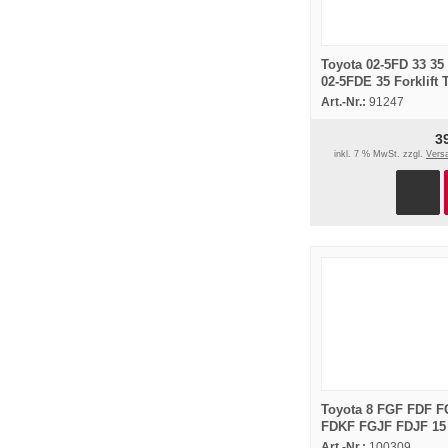
Toyota 02-5FD 33 35
02-5FDE 35 Forklift 
Parts Catalog
Art.-Nr.:
91247
Ersatzteilliste
3
inkl. 7 % MwSt. zzgl.
Vers
Toyota 8 FGF FDF 
FDKF FGJF FDJF 15 
25 30 35 Stapler
Art.-Nr.:
100309