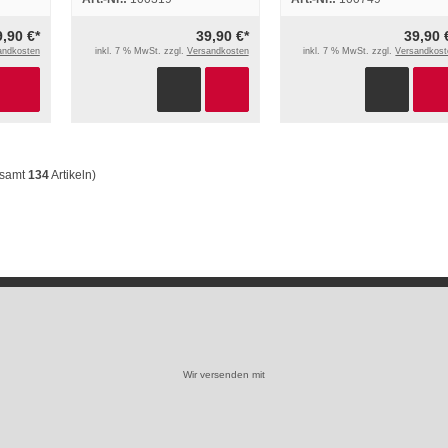
2001
9,90 €*
39,90 €*
39,90 
andkosten
inkl. 7 % MwSt. zzgl.
Versandkosten
inkl. 7 % MwSt. zzgl.
Versandkost
esamt
134
Artikeln)
Wir versenden mit