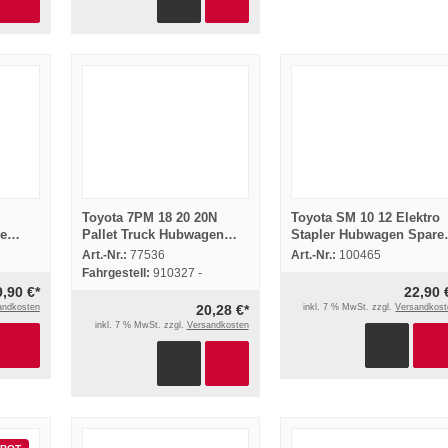
Toyota 7PM 18 20 20N
Toyota SM 10 12 Elektro
be
Pallet Truck Hubwagen
Stapler Hubwagen Spare
r
Parts List Ersatzteilliste
Parts List Ersatzteilliste
Art.-Nr.:
77536
Art.-Nr.:
100465
8/2005
1999
Fahrgestell:
910327 -
9,90 €*
22,90 
andkosten
20,28 €*
inkl. 7 % MwSt. zzgl.
Versandkost
inkl. 7 % MwSt. zzgl.
Versandkosten