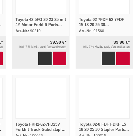
Toyota 42-5FG 20 23 25 mit
Toyota 02-7FDF 62-7FDF
og
4Y Motor Forklift Parts
15 18 20 25 30
Catalog Ersatzteilliste
Gabelstapler Ersatzteilliste
Art.-Nr.:
90210
Art.-Nr.:
91560
1988
Parts Catalog
€*
39,90 €*
39,90 €*
en
inkl. 7 % MwSt. zzgl.
Versandkosten
inkl. 7 % MwSt. zzgl.
Versandkosten
0
Toyota FKH2-62-7FD25V
Toyota 02-8 FDF FDKF 15
te
Forklift Truck Gabelstapler
18 20 25 30 Stapler Parts
Parts Catalog
Catalog Ersatzteilliste
Art.-Nr.:
100026
Art.-Nr.:
100315