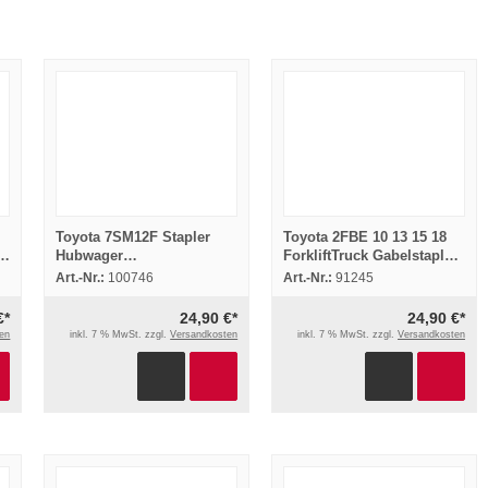
Toyota 7SM12F Stapler
Toyota 2FBE 10 13 15 18
Hubwager
ForkliftTruck Gabelstapler
Bedienungsanleitung 2006
Parts Catalog
Art.-Nr.:
100746
Art.-Nr.:
91245
Ersatzteilliste
€*
24,90 €*
24,90 €*
en
inkl. 7 % MwSt. zzgl.
Versandkosten
inkl. 7 % MwSt. zzgl.
Versandkosten