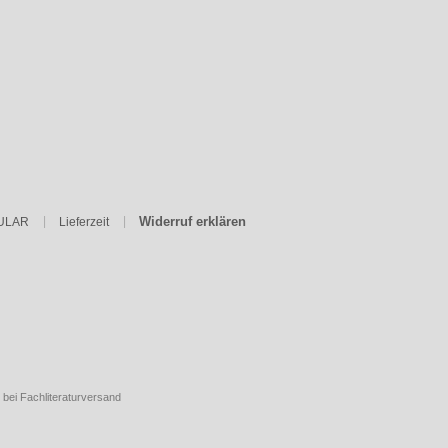
Widerruf erklären
ULAR
Lieferzeit
 bei Fachliteraturversand