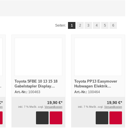
Seiten:
1
2
3
4
5
6
Toyota 5FBE 10 13 15 18
Toyota PP13 Easymover
Gabelstapler Display
Hubwagen Elektrik
Fehlerdiagnose Schulung
Servicehandbuch 2002
Art.-Nr.:
100463
Art.-Nr.:
100464
€*
19,90 €*
19,90 €*
en
inkl. 7 % MwSt. zzgl.
Versandkosten
inkl. 7 % MwSt. zzgl.
Versandkosten