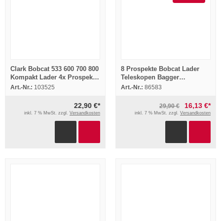
Clark Bobcat 533 600 700 800
8 Prospekte Bobcat Lader
Kompakt Lader 4x Prospekt
Teleskopen Bagger
1976
Anbaugeräte um 2004
Art.-Nr.:
103525
Art.-Nr.:
86583
22,90 €*
16,13 €*
29,90 €
inkl. 7 % MwSt. zzgl.
Versandkosten
inkl. 7 % MwSt. zzgl.
Versandkosten