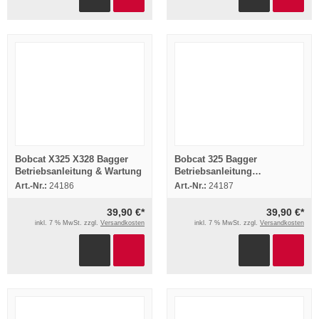
Bobcat X325 X328 Bagger
Bobcat 325 Bagger
Betriebsanleitung & Wartung
Betriebsanleitung
Bedienungsanleitung
Art.-Nr.:
24186
Art.-Nr.:
24187
Wartung
39,90 €*
39,90 €*
inkl. 7 % MwSt. zzgl.
Versandkosten
inkl. 7 % MwSt. zzgl.
Versandkosten