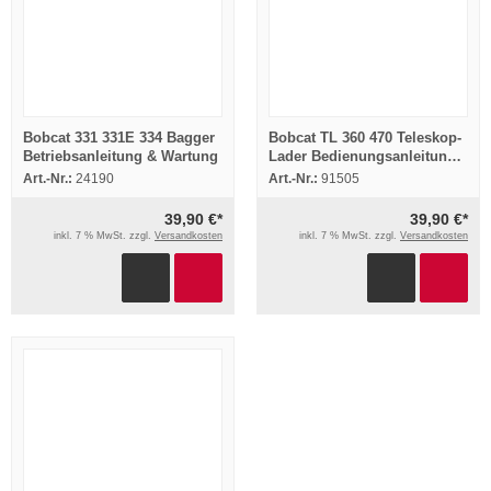
Bobcat 331 331E 334 Bagger
Bobcat TL 360 470 Teleskop-
Betriebsanleitung & Wartung
Lader Bedienungsanleitung
Betriebsanleitung 2011
Art.-Nr.:
24190
Art.-Nr.:
91505
39,90 €*
39,90 €*
inkl. 7 % MwSt. zzgl.
Versandkosten
inkl. 7 % MwSt. zzgl.
Versandkosten