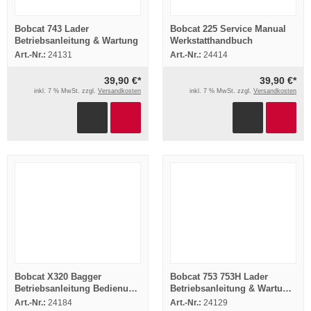
Bobcat 743 Lader
Bobcat 225 Service Manual
Betriebsanleitung & Wartung
Werkstatthandbuch
Art.-Nr.:
24131
Art.-Nr.:
24414
39,90 €*
39,90 €*
inkl. 7 % MwSt. zzgl.
Versandkosten
inkl. 7 % MwSt. zzgl.
Versandkosten
Bobcat X320 Bagger
Bobcat 753 753H Lader
Betriebsanleitung Bedienung
Betriebsanleitung & Wartung
Wartung 1998
1997
Art.-Nr.:
24184
Art.-Nr.:
24129