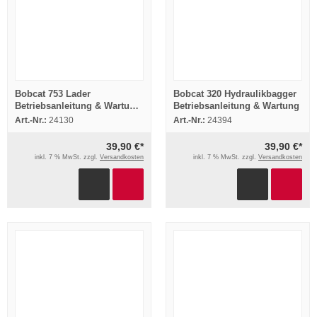
Bobcat 753 Lader
Bobcat 320 Hydraulikbagger
Betriebsanleitung & Wartung
Betriebsanleitung & Wartung
1991
Art.-Nr.:
24130
Art.-Nr.:
24394
39,90 €*
39,90 €*
inkl. 7 % MwSt. zzgl.
Versandkosten
inkl. 7 % MwSt. zzgl.
Versandkosten