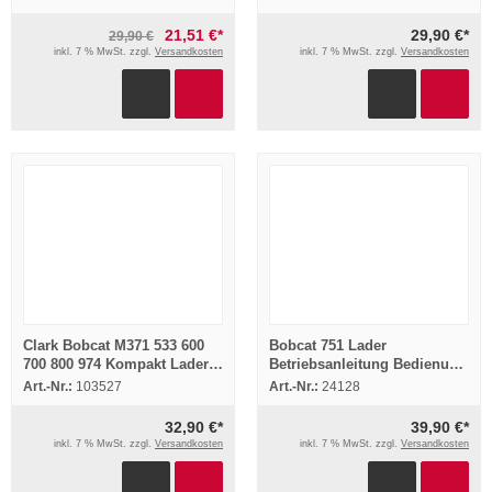
21,51 €*
29,90 €*
29,90 €
inkl. 7 % MwSt. zzgl.
Versandkosten
inkl. 7 % MwSt. zzgl.
Versandkosten
Clark Bobcat M371 533 600
Bobcat 751 Lader
700 800 974 Kompakt Lader
Betriebsanleitung Bedienung
7x Prospekt 1970er Jahre
Wartung
Art.-Nr.:
103527
Art.-Nr.:
24128
32,90 €*
39,90 €*
inkl. 7 % MwSt. zzgl.
Versandkosten
inkl. 7 % MwSt. zzgl.
Versandkosten