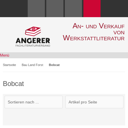
An- und Verkauf
von
Werkstattliteratur
Menü
Startseite
Bau Land Forst
Bobcat
Bobcat