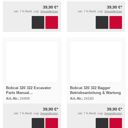
39,90 €*
39,90 €*
inkl. 7 % MwSt. zzgl.
Versandkosten
inkl. 7 % MwSt. zzgl.
Versandkosten
Bobcat 320 322 Excavator
Bobcat 320 322 Bagger
Parts Manual
Betriebsanleitung & Wartung
Ersatzteilkatalog
Art.-Nr.:
24409
Art.-Nr.:
24183
39,90 €*
39,90 €*
inkl. 7 % MwSt. zzgl.
Versandkosten
inkl. 7 % MwSt. zzgl.
Versandkosten