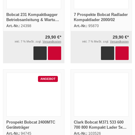
Bobcat 231 Kompaktbagger
7 Prospekte Bobcat Radlader
Betriebsanleitung & Wartung
Kompaktlader 2000/02
Bedienungsanleitung
Art.-Nr.:
24398
Art.-Nr.:
95870
29,90 €*
29,90 €*
inkl. 7 % MwSt. zzgl.
Versandkosten
inkl. 7 % MwSt. zzgl.
Versandkosten
ANGEBOT
Prospekt Bobcat 2400MTC
Clark Bobcat M371 533 600
Geräteträger
700 800 Kompakt Lader 5x
Prospekt 1976
Art.-Nr.:
94745
Art.-Nr.:
103526