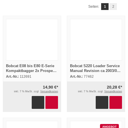
Seiten:
1
2
Bobcat E08 bis E80 E-Serie
Bobcat S220 Loader Service
Kompaktbagger 2x Prospekt
Manual Revision ca 2003/04
2010/13
with schematics
Art.-Nr.:
112691
Art.-Nr.:
77462
14,90 €*
20,28 €*
inkl. 7 % MwSt. zzgl.
Versandkosten
inkl. 7 % MwSt. zzgl.
Versandkosten
ANGEBOT