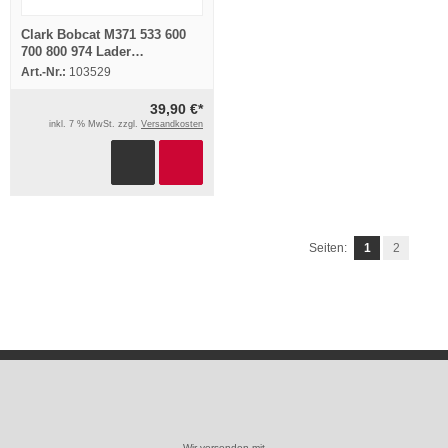
Clark Bobcat M371 533 600
700 800 974 Lader
Landschaftsgestaltung 7x
Art.-Nr.:
103529
Prospekt
39,90 €*
inkl. 7 % MwSt. zzgl.
Versandkosten
Seiten:
1
2
Wir versenden mit