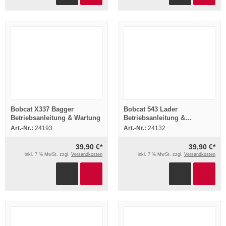
Bobcat X337 Bagger
Bobcat 543 Lader
Betriebsanleitung & Wartung
Betriebsanleitung &
Wartungsarbeiten
Art.-Nr.:
24193
Art.-Nr.:
24132
39,90 €*
39,90 €*
inkl. 7 % MwSt. zzgl.
Versandkosten
inkl. 7 % MwSt. zzgl.
Versandkosten