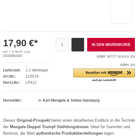
17,90 €*
IN DEN WARENKORB
inkl. 7 % MwSt. zzgl.
Versandkosten
oder
jetzt gleich
zu
oder zu
Lieferzeit:
1-2 Werktage
Art.Nr.:
123019
Herst.Nr.:
LP412
Hersteller:
≫
Karl Mengele & Söhne Günzburg
Dieses
Original-Prospekt
bietet einen detaillierten Einblick in die Technik
der
Mengele Doppel Trumpf Stalldungstreuer.
Ideal für Sammler und
Besitzer, die Wert
authentische Produktdarstellungen
legen.