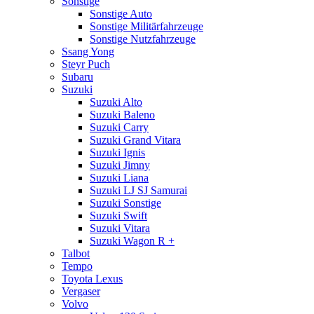
Sonstige
Sonstige Auto
Sonstige Militärfahrzeuge
Sonstige Nutzfahrzeuge
Ssang Yong
Steyr Puch
Subaru
Suzuki
Suzuki Alto
Suzuki Baleno
Suzuki Carry
Suzuki Grand Vitara
Suzuki Ignis
Suzuki Jimny
Suzuki Liana
Suzuki LJ SJ Samurai
Suzuki Sonstige
Suzuki Swift
Suzuki Vitara
Suzuki Wagon R +
Talbot
Tempo
Toyota Lexus
Vergaser
Volvo