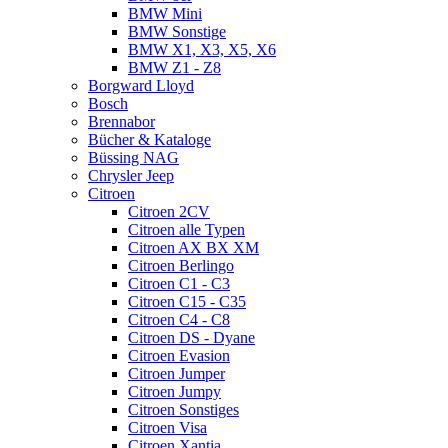
BMW Mini
BMW Sonstige
BMW X1, X3, X5, X6
BMW Z1 - Z8
Borgward Lloyd
Bosch
Brennabor
Bücher & Kataloge
Büssing NAG
Chrysler Jeep
Citroen
Citroen 2CV
Citroen alle Typen
Citroen AX BX XM
Citroen Berlingo
Citroen C1 - C3
Citroen C15 - C35
Citroen C4 - C8
Citroen DS - Dyane
Citroen Evasion
Citroen Jumper
Citroen Jumpy
Citroen Sonstiges
Citroen Visa
Citroen Xantia