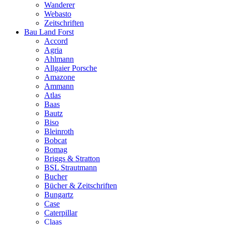
Wanderer
Webasto
Zeitschriften
Bau Land Forst
Accord
Agria
Ahlmann
Allgaier Porsche
Amazone
Ammann
Atlas
Baas
Bautz
Biso
Bleinroth
Bobcat
Bomag
Briggs & Stratton
BSL Strautmann
Bucher
Bücher & Zeitschriften
Bungartz
Case
Caterpillar
Claas