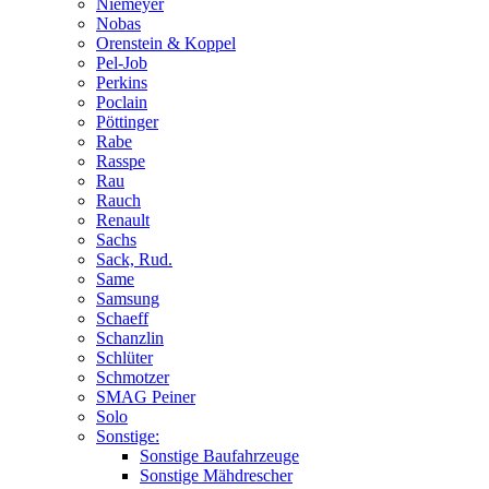
Niemeyer
Nobas
Orenstein & Koppel
Pel-Job
Perkins
Poclain
Pöttinger
Rabe
Rasspe
Rau
Rauch
Renault
Sachs
Sack, Rud.
Same
Samsung
Schaeff
Schanzlin
Schlüter
Schmotzer
SMAG Peiner
Solo
Sonstige:
Sonstige Baufahrzeuge
Sonstige Mähdrescher