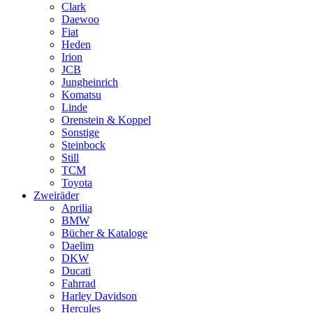
Clark
Daewoo
Fiat
Heden
Irion
JCB
Jungheinrich
Komatsu
Linde
Orenstein & Koppel
Sonstige
Steinbock
Still
TCM
Toyota
Zweiräder
Aprilia
BMW
Bücher & Kataloge
Daelim
DKW
Ducati
Fahrrad
Harley Davidson
Hercules