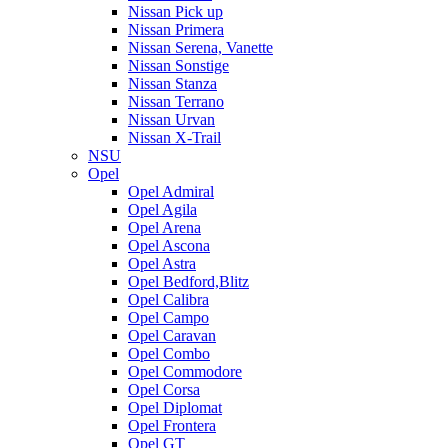
Nissan Pick up
Nissan Primera
Nissan Serena, Vanette
Nissan Sonstige
Nissan Stanza
Nissan Terrano
Nissan Urvan
Nissan X-Trail
NSU
Opel
Opel Admiral
Opel Agila
Opel Arena
Opel Ascona
Opel Astra
Opel Bedford,Blitz
Opel Calibra
Opel Campo
Opel Caravan
Opel Combo
Opel Commodore
Opel Corsa
Opel Diplomat
Opel Frontera
Opel GT