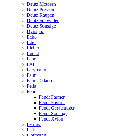
Deutz Motoren
Deutz Pressen
Deutz Raupen
Deutz Schwader
Deutz Sonstige
Dynapac
Echo
Eder
Eicher
Euclid
Fahr
FAI
Farymann
Faun
Faun Tadano
Fella
Fendt
Fendt Farmer
Fendt Favorit
Fendt Geräteträger
Fendt Sonstige
Fendt Xylon
Fermec
Fiat
Flottmann