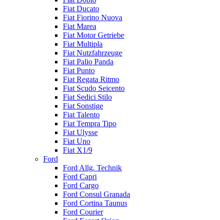
Fiat Ducato
Fiat Fiorino Nuova
Fiat Marea
Fiat Motor Getriebe
Fiat Multipla
Fiat Nutzfahrzeuge
Fiat Palio Panda
Fiat Punto
Fiat Regata Ritmo
Fiat Scudo Seicento
Fiat Sedici Stilo
Fiat Sonstige
Fiat Talento
Fiat Tempra Tipo
Fiat Ulysse
Fiat Uno
Fiat X1/9
Ford
Ford Allg. Technik
Ford Capri
Ford Cargo
Ford Consul Granada
Ford Cortina Taunus
Ford Courier