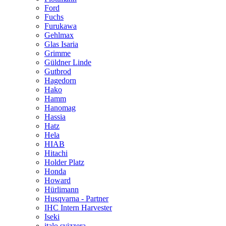
Ford
Fuchs
Furukawa
Gehlmax
Glas Isaria
Grimme
Güldner Linde
Gutbrod
Hagedorn
Hako
Hamm
Hanomag
Hassia
Hatz
Hela
HIAB
Hitachi
Holder Platz
Honda
Howard
Hürlimann
Husqvarna - Partner
IHC Intern Harvester
Iseki
italo svizzera