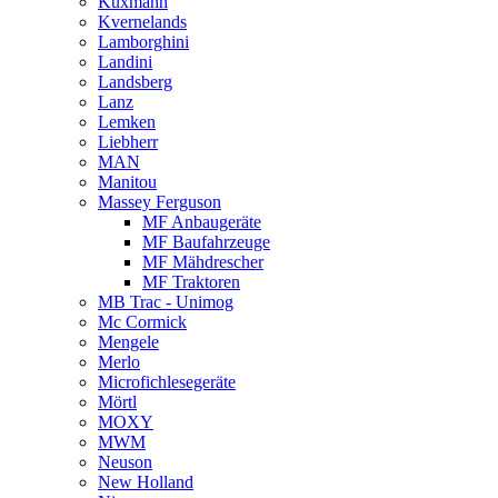
Kuxmann
Kvernelands
Lamborghini
Landini
Landsberg
Lanz
Lemken
Liebherr
MAN
Manitou
Massey Ferguson
MF Anbaugeräte
MF Baufahrzeuge
MF Mähdrescher
MF Traktoren
MB Trac - Unimog
Mc Cormick
Mengele
Merlo
Microfichlesegeräte
Mörtl
MOXY
MWM
Neuson
New Holland