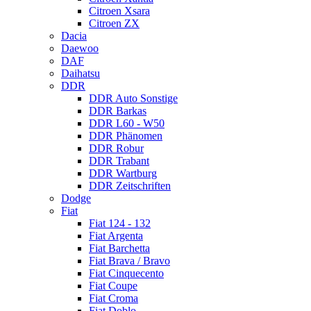
Citroen Xsara
Citroen ZX
Dacia
Daewoo
DAF
Daihatsu
DDR
DDR Auto Sonstige
DDR Barkas
DDR L60 - W50
DDR Phänomen
DDR Robur
DDR Trabant
DDR Wartburg
DDR Zeitschriften
Dodge
Fiat
Fiat 124 - 132
Fiat Argenta
Fiat Barchetta
Fiat Brava / Bravo
Fiat Cinquecento
Fiat Coupe
Fiat Croma
Fiat Doblo