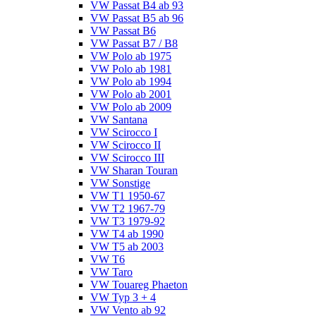
VW Passat B4 ab 93
VW Passat B5 ab 96
VW Passat B6
VW Passat B7 / B8
VW Polo ab 1975
VW Polo ab 1981
VW Polo ab 1994
VW Polo ab 2001
VW Polo ab 2009
VW Santana
VW Scirocco I
VW Scirocco II
VW Scirocco III
VW Sharan Touran
VW Sonstige
VW T1 1950-67
VW T2 1967-79
VW T3 1979-92
VW T4 ab 1990
VW T5 ab 2003
VW T6
VW Taro
VW Touareg Phaeton
VW Typ 3 + 4
VW Vento ab 92