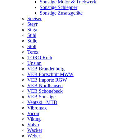
Sonstige Motor & Triebwerk
Sonstige Schlepper
Sonstige Zusatzgeräte
Speiser
Steyr
Stiga
Stihl
Stille
Stoll
Terex
TORO Roth
Unsinn
VEB Brandenburg
VEB Fortschritt MWW
VEB Importe RGW
VEB Nordhausen
VEB Schönebeck
VEB Sonstige
Ventzki - MTD
Vibromax
Vicon
Viking
Volvo
Wacker
Weber