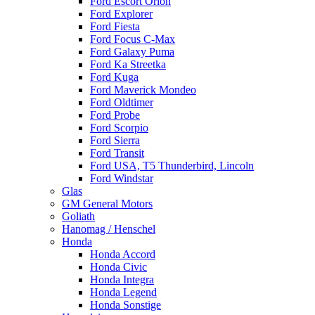
Ford Escort Orion
Ford Explorer
Ford Fiesta
Ford Focus C-Max
Ford Galaxy Puma
Ford Ka Streetka
Ford Kuga
Ford Maverick Mondeo
Ford Oldtimer
Ford Probe
Ford Scorpio
Ford Sierra
Ford Transit
Ford USA, T5 Thunderbird, Lincoln
Ford Windstar
Glas
GM General Motors
Goliath
Hanomag / Henschel
Honda
Honda Accord
Honda Civic
Honda Integra
Honda Legend
Honda Sonstige