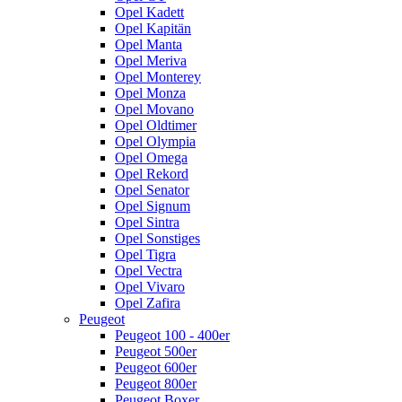
Opel Kadett
Opel Kapitän
Opel Manta
Opel Meriva
Opel Monterey
Opel Monza
Opel Movano
Opel Oldtimer
Opel Olympia
Opel Omega
Opel Rekord
Opel Senator
Opel Signum
Opel Sintra
Opel Sonstiges
Opel Tigra
Opel Vectra
Opel Vivaro
Opel Zafira
Peugeot
Peugeot 100 - 400er
Peugeot 500er
Peugeot 600er
Peugeot 800er
Peugeot Boxer