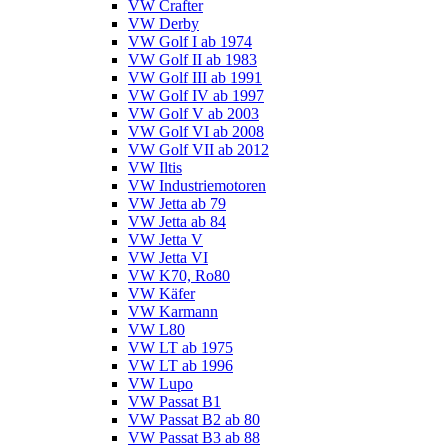
VW Crafter
VW Derby
VW Golf I ab 1974
VW Golf II ab 1983
VW Golf III ab 1991
VW Golf IV ab 1997
VW Golf V ab 2003
VW Golf VI ab 2008
VW Golf VII ab 2012
VW Iltis
VW Industriemotoren
VW Jetta ab 79
VW Jetta ab 84
VW Jetta V
VW Jetta VI
VW K70, Ro80
VW Käfer
VW Karmann
VW L80
VW LT ab 1975
VW LT ab 1996
VW Lupo
VW Passat B1
VW Passat B2 ab 80
VW Passat B3 ab 88