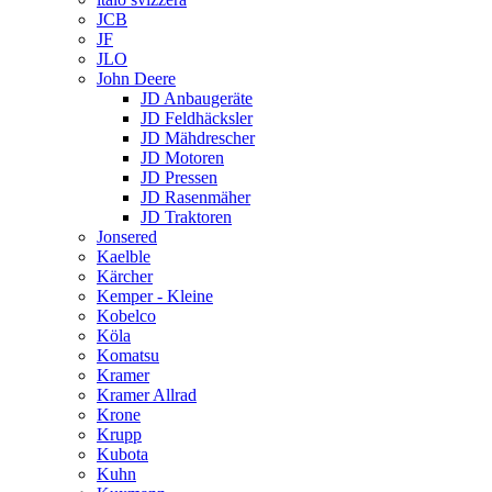
JCB
JF
JLO
John Deere
JD Anbaugeräte
JD Feldhäcksler
JD Mähdrescher
JD Motoren
JD Pressen
JD Rasenmäher
JD Traktoren
Jonsered
Kaelble
Kärcher
Kemper - Kleine
Kobelco
Köla
Komatsu
Kramer
Kramer Allrad
Krone
Krupp
Kubota
Kuhn