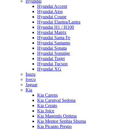
Hyundai
Hyundai Accent
Hyundai Atos
Hyundai Coupe
Hyundai Elantra/Lantra
Hyundai H1 / H100
Hyundai Matrix
Hyundai Santa Fe
Hyundai Santamo
Hyundai Sonata
Hyundai Sonstige
Hyundai Trajet
Hyundai Tucson
Hyundai XG
Isuzu
Iveco
Jaguar
Kia
Kia Carens
Kia Carnival Sedona
Kia Cerato
Kia Joice
Kia Magentis Optima
Kia Mentor Sephia Shuma
Kia Picanto Pregio