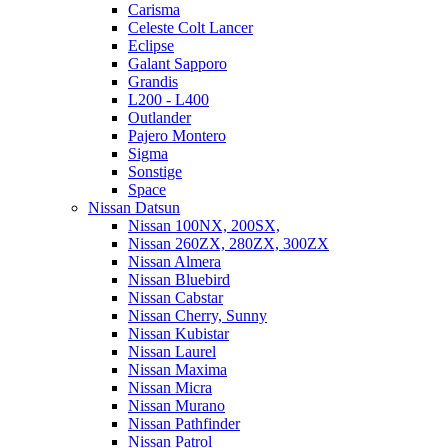
Carisma
Celeste Colt Lancer
Eclipse
Galant Sapporo
Grandis
L200 - L400
Outlander
Pajero Montero
Sigma
Sonstige
Space
Nissan Datsun
Nissan 100NX, 200SX,
Nissan 260ZX, 280ZX, 300ZX
Nissan Almera
Nissan Bluebird
Nissan Cabstar
Nissan Cherry, Sunny
Nissan Kubistar
Nissan Laurel
Nissan Maxima
Nissan Micra
Nissan Murano
Nissan Pathfinder
Nissan Patrol